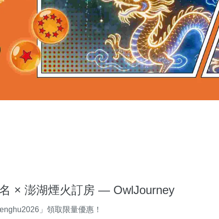
× 澎湖煙火訂房 — OwlJourney
ghu2026」領取限量優惠！