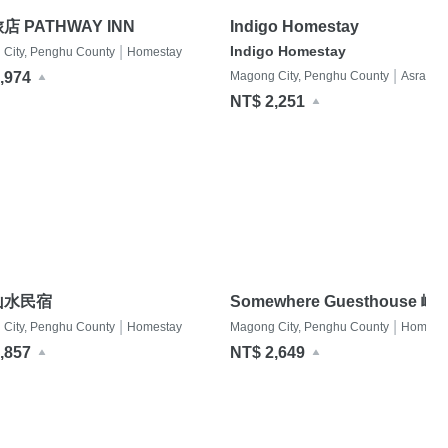
店 PATHWAY INN
Indigo Homestay
|
Indigo Homestay
City, Penghu County
Homestay
|
Magong City, Penghu County
Asrama
,974
NT$ 2,251
山水民宿
Somewhere Guesthouse 嶼
光。角落
|
|
City, Penghu County
Homestay
Magong City, Penghu County
Homest
,857
NT$ 2,649