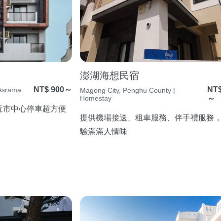
澎湖海想民宿
NT$ 900～
NT$
 Asrama
Magong City, Penghu County |
Homestay
～
近市中心停車超方便
提供機場接送、租車服務、伴手禮服務
驗滿滿人情味