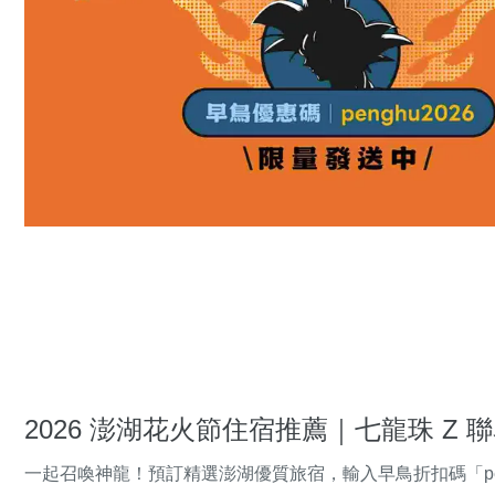
2026 澎湖花火節住宿推薦｜七龍珠 Z 聯名 
一起召喚神龍！預訂精選澎湖優質旅宿，輸入早鳥折扣碼「pen