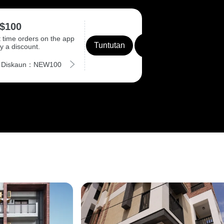
$100
t time orders on the app
Tuntutan
y a discount.
 Diskaun：NEW100