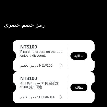
رمز خصم حصري
NT$100
First time orders on the app
enjoy a discount.
مطالبة
رمز الخصم：NEW100
NT$100
布丁狗 Super30 路跑派對
$100 折扣優惠
مطالبة
رمز الخصم：PURIN100