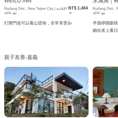
WEILU INN
水湳洞｜神
NT$ 1,484
Ruifang D | الإقامة
Ruifang Dist., New Taipei City | الإقامة
مع عائلة
～
مع عائلة
打開門就可以看山望海，非常享受👍
早晨睜開眼睛
躺在床上看日
親子友善-嘉義