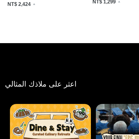
NT$ 1,299
NT$ 2,424
اعثر على ملاذك المثالي