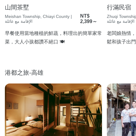
山間茶墅
行滿民宿
NT$
Meishan Township, Chiayi County |
Zhuqi Township
الإقامة مع عائلة
2,399～
الإقامة مع عائلة
早餐使用當地種植的鮮蔬，料理出的簡單家常
老闆娘熱情，
菜，大人小孩都讚不絕口 🍽️
鬆和孩子出門
港都之旅-高雄