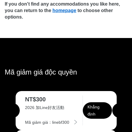
If you don't find any accommodations you like here, 
you can return to the 
homepage
 to choose other 
options.
Mã giảm giá độc quyền
NT$300
Khẳng
2026 加Line好友活動
định
Mã giảm giá：linebf300