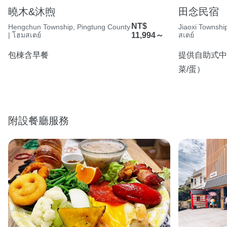
曉木&沐煦
田念民宿
NT$
Hengchun Township, Pingtung County
Jiaoxi Township
| โฮมสเตย์
11,994～
สเตย์
包棟含早餐
提供自助式中
菜/蛋）
附設餐廳服務