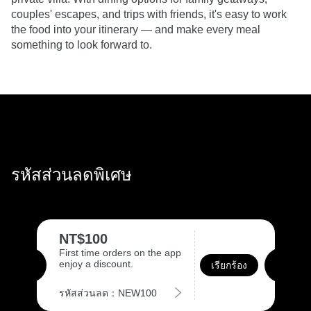
couples' escapes, and trips with friends, it's easy to work 
the food into your itinerary — and make every meal 
something to look forward to.
รหัสส่วนลดพิเศษ
NT$100
First time orders on the app
enjoy a discount.
เรียกร้อง
รหัสส่วนลด：NEW100