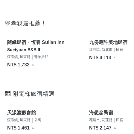
💛孝親最推薦！
隨緣民宿・恆春 Suiian inn
九份應許美地民宿
Sueiyuan B&B II
|
瑞芳區, 新北市
民宿
|
恆春鎮, 屏東縣
青年旅館
NT$ 4,113
NT$ 1,732
🛗 附電梯旅宿精選
天漾渡假會館
海想念民宿
|
|
恆春鎮, 屏東縣
公寓
花蓮市, 花蓮縣
民宿
NT$ 1,461
NT$ 2,147