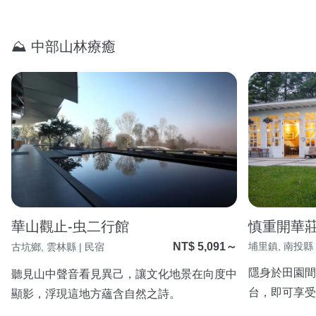
⛰ 中部山林療癒
華山觀止-虫二行館
慎重開華
NT$ 5,091～
埔里鎮, 南投縣 
古坑鄉, 雲林縣 | 民宿
隱身於田園間
聽見山中聲音看見異己，讓文化地景在向度中
台，即可享受
顯影，浮現這地方蘊含自然之詩。