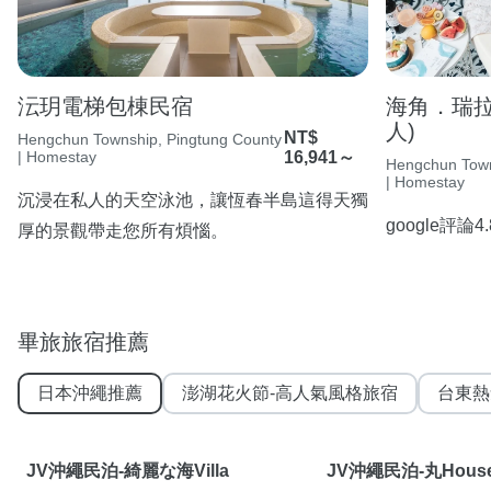
沄玥電梯包棟民宿
海角．瑞拉斯
人)
NT$
Hengchun Township, Pingtung County
| Homestay
16,941～
Hengchun Town
| Homestay
沉浸在私人的天空泳池，讓恆春半島這得天獨
google評論
厚的景觀帶走您所有煩惱。
畢旅旅宿推薦
日本沖繩推薦
澎湖花火節-高人氣風格旅宿
台東熱
JV沖繩民泊-綺麗な海Villa
JV沖繩民泊-丸Hous