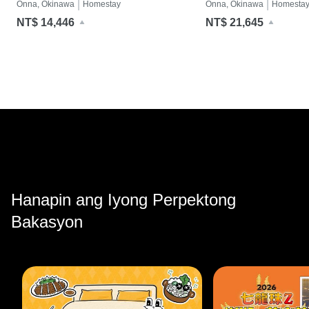
|
|
Onna, Okinawa
Homestay
Onna, Okinawa
Homesta
NT$ 14,446
NT$ 21,645
Hanapin ang Iyong Perpektong
Bakasyon