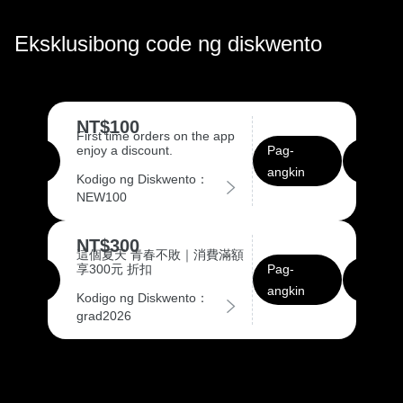
Eksklusibong code ng diskwento
NT$100
First time orders on the app
enjoy a discount.
Pag-
angkin
Kodigo ng Diskwento：
NEW100
NT$300
這個夏天 青春不敗｜消費滿額
享300元 折扣
Pag-
angkin
Kodigo ng Diskwento：
grad2026