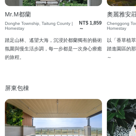
Mr.M都蘭
奧麗雅安
NT$ 1,859
Donghe Township, Taitung County |
Chenggong Tow
Homestay
～
Homestay
踏足山林、遙望大海，沉浸於都蘭獨有的藝術
以「香草植萃
氛圍與慢生活步調，每一步都是一次身心療癒
踏進園區的那
的旅程。
～
屏東包棟