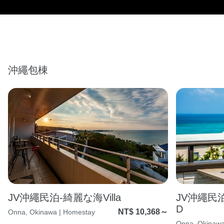
沖繩包棟
JV沖繩民泊-綺麗な海Villa
JV沖繩民泊-
D
NT$ 10,368～
Onna, Okinawa | Homestay
Onna, Okinawa