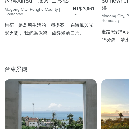
雋宿JunSu｜澎湖 白沙鄉
Somewhe
落
NT$ 3,861
Magong City, Penghu County |
Homestay
～
Magong City, 
Homestay
雋宿，是島嶼生活的一種提案， 在海風與光
走路5分鐘可
影之間， 我們為你留一處靜謐的日常。
15分鐘，清
台東景觀