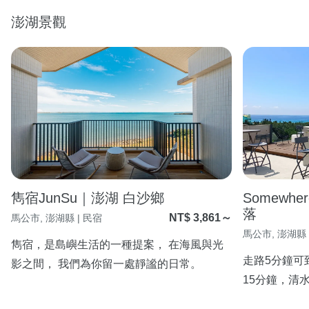
澎湖景觀
雋宿JunSu｜澎湖 白沙鄉
Somewhe
落
NT$ 3,861～
馬公市, 澎湖縣 | 民宿
馬公市, 澎湖縣 
雋宿，是島嶼生活的一種提案， 在海風與光
走路5分鐘可
影之間， 我們為你留一處靜謐的日常。
15分鐘，清