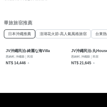
畢旅旅宿推薦
日本沖繩推薦
澎湖花火節-高人氣風格旅宿
台東熱
JV沖繩民泊-綺麗な海Villa
JV沖繩民泊-丸Hous
|
|
恩納村, 沖繩縣
民宿
恩納村, 沖繩縣
民宿
NT$ 14,446
NT$ 21,645