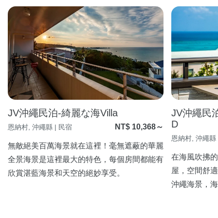
JV沖繩民泊-綺麗な海Villa
JV沖繩民泊-
D
NT$ 10,368～
恩納村, 沖繩縣 | 民宿
恩納村, 沖繩縣 
無敵絕美百萬海景就在這裡！毫無遮蔽的華麗
在海風吹拂的
全景海景是這裡最大的特色，每個房間都能有
屋，空間舒適
欣賞湛藍海景和天空的絕妙享受。
沖繩海景，海