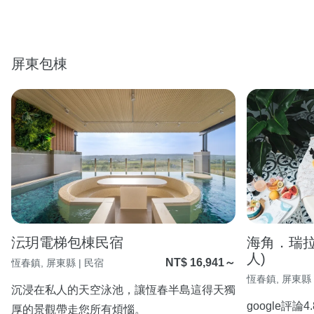
屏東包棟
沄玥電梯包棟民宿
海角．瑞拉斯
人)
NT$ 16,941～
恆春鎮, 屏東縣 | 民宿
恆春鎮, 屏東縣 
沉浸在私人的天空泳池，讓恆春半島這得天獨
google評論
厚的景觀帶走您所有煩惱。