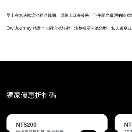
早上在無邊際泳池裡游幾圈、望著山或海發呆，下午陽光最烈的時候
精選全台附泳池旅宿，清楚標示泳池類型（私人獨享或
OwlJourney 
獨家優惠折扣碼
NT$200
NT
粉絲專屬折扣碼_寗夏時光
AP