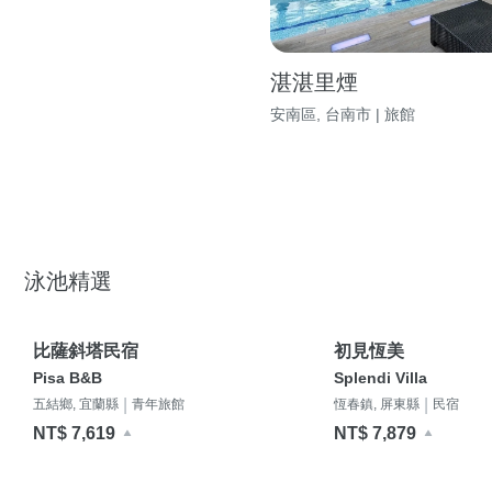
湛湛里煙
安南區, 台南市 | 旅館
泳池精選
比薩斜塔民宿
初見恆美
Pisa B&B
Splendi Villa
|
|
五結鄉, 宜蘭縣
青年旅館
恆春鎮, 屏東縣
民宿
NT$ 7,619
NT$ 7,879