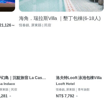
海角．瑞拉斯Villa ｜墾丁包棟(6-18人)
21,126～
恆春鎮, 屏東縣 | 民宿
幻島｜沉靛旅宿 La Casa
洛夫特Looft 泳池包棟Villa
o
sa Indaco
Looft Hotel
|
|
 屏東縣
民宿
恆春鎮, 屏東縣
青年旅館
,281
NT$ 7,792