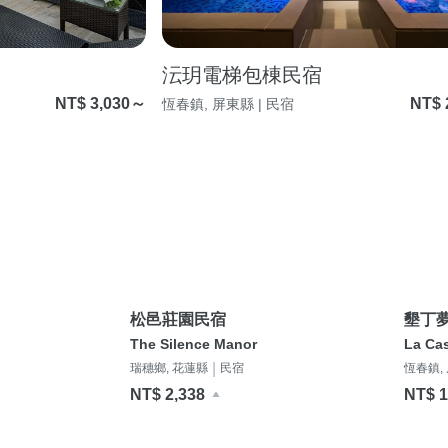
沄玥電梯包棟民宿
NT$ 3,030～
NT$ 
恆春鎮, 屏東縣 | 民宿
松邑莊園民宿
墾丁夢
Indac
The Silence Manor
La Ca
|
瑞穗鄉, 花蓮縣
民宿
恆春鎮,
NT$ 2,338
NT$ 1