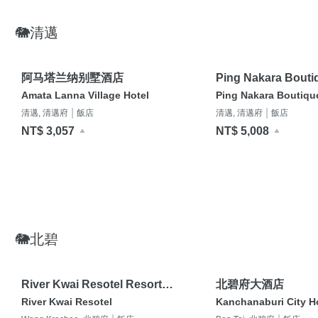
🐘清邁
阿马塔兰纳别墅酒店
Ping Nakara Bouti
and Spa (SHA Certi
Amata Lanna Village Hotel
Ping Nakara Boutiqu
|
|
清邁, 清邁府
飯店
清邁, 清邁府
飯店
NT$ 3,057
NT$ 5,008
🐘北碧
River Kwai Resotel Resort
北碧府大酒店
(SHA Certified)
River Kwai Resotel
Kanchanaburi City H