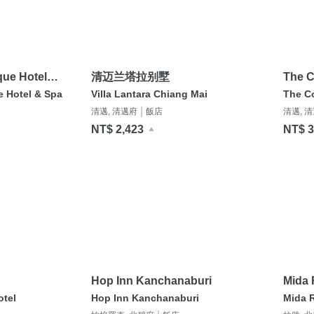
que Hotel
清迈兰塔拉别墅
The 
fied)
e Hotel & Spa
Villa Lantara Chiang Mai
The C
|
清邁, 清邁府
飯店
清邁, 
NT$ 2,423
NT$ 
Hop Inn Kanchanaburi
Mida 
otel
Hop Inn Kanchanaburi
Mida 