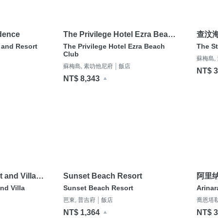
idence
The Privilege Hotel Ezra Beach
查汶
Club
s and Resort
The Privilege Hotel Ezra Beach
The S
Club
蘇梅島,
|
蘇梅島, 素叻他尼府
飯店
NT$ 3
NT$ 8,343
 and Villa
Sunset Beach Resort
阿里
nd Villa
Sunset Beach Resort
Arinar
|
芭東, 普吉府
飯店
喬恩塔勒
NT$ 1,364
NT$ 3