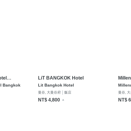
tel
LiT BANGKOK Hotel
Mille
el Bangkok
Lit Bangkok Hotel
Mille
|
曼谷, 大曼谷府
飯店
曼谷, 
NT$ 4,800
NT$ 6