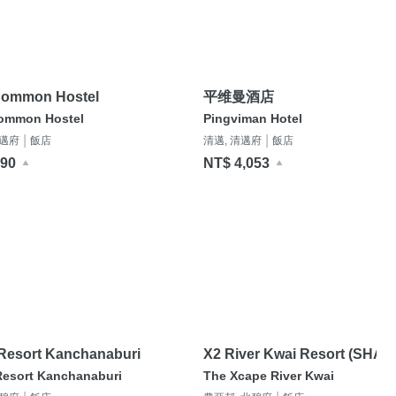
Common Hostel
平维曼酒店
ommon Hostel
Pingviman Hotel
|
|
清邁府
飯店
清邁, 清邁府
飯店
390
NT$ 4,053
Resort Kanchanaburi
X2 River Kwai Resort (SHA
Certified)
Resort Kanchanaburi
The Xcape River Kwai