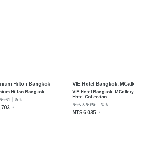
nnium Hilton Bangkok
VIE Hotel Bangkok, MGallery
Hotel Collection
nnium Hilton Bangkok
VIE Hotel Bangkok, MGallery
Hotel Collection
|
大曼谷府
飯店
|
曼谷, 大曼谷府
飯店
,703
NT$ 6,035