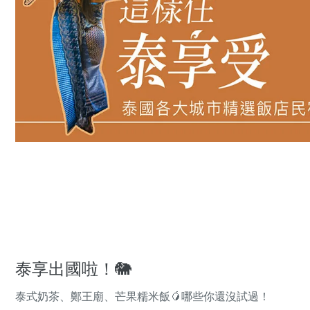
泰享出國啦！🐘
泰式奶茶、鄭王廟、芒果糯米飯🥭哪些你還沒試過！