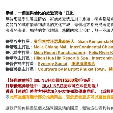
泰國，一個無與倫比的旅遊寶地！🇹🇭
無論您是學生還是情侶，家族旅遊或是員工旅遊，泰國都是
從曼谷的城市繁華到清邁的文化古城，每個地方都充滿著驚
浪漫的海灘、獨特的文化體驗、悠閒的水上活動，無一不讓
🐘曼谷主打星：
曼谷素拉汪瑟萬豪飯店
、
Siam Kempinski H
🐘
清邁主打星：
Melia Chiang Mai
、
InterContinental Chia
🐘
北碧主打星：
Mida Resort Kanchanaburi
、
Felix River 
🐘
華欣主打星：
Hilton Hua Hin Resort & Spa
、
Interconti
🐘
普吉島主打星：
Synergy Samui
、
康波海灘酒店
🐘
蘇美島主打星：
Courtyard by Marriott Phuket Town
、
檳
【
好康偷偷報
】加LINE好友領
NT$200元
折扣碼！
好康優惠券發送中！
加入LINE好友
即可立即使用喔！
透過【
連結
】將官方帳號加入好友並領取優惠券吧。（或搜尋奧丁丁
🌟
此專區僅有顯示部分推薦商品，若您想看更多可以至
首頁
讓我們帶你暢遊這個充滿異國風情的國度，體驗這些獨具特