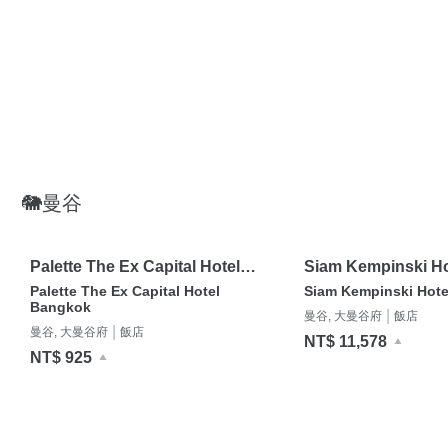
🐘曼谷
Palette The Ex Capital Hotel
Siam Kempinski Ho
Bangkok
Bangkok
Palette The Ex Capital Hotel
Siam Kempinski Hot
Bangkok
|
曼谷, 大曼谷府
飯店
|
曼谷, 大曼谷府
飯店
NT$ 11,578
NT$ 925