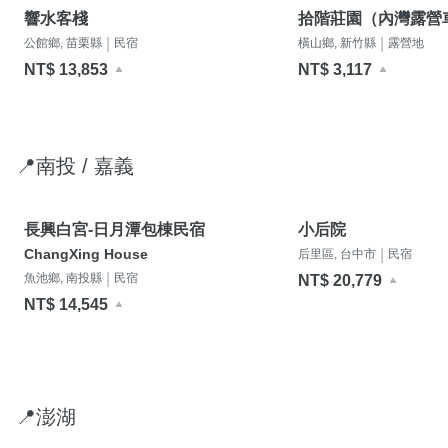
響水客棧
拾階莊園（內灣露營
|
|
公館鄉, 苗栗縣
民宿
橫山鄉, 新竹縣
露營地
NT$ 13,853
NT$ 3,117
📍南投 / 嘉義
長興白宮-日月潭包棟民宿
小后院
ChangXing House
|
后里區, 台中市
民宿
|
魚池鄉, 南投縣
民宿
NT$ 20,779
NT$ 14,545
📍澎湖