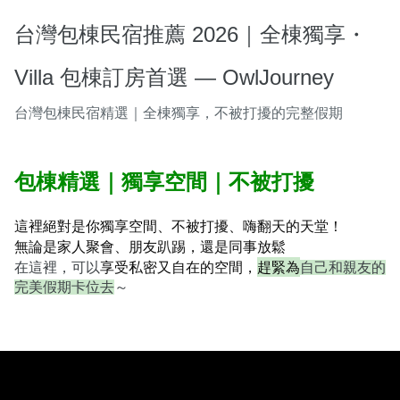
台灣包棟民宿推薦 2026｜全棟獨享・
Villa 包棟訂房首選 — OwlJourney
台灣包棟民宿精選｜全棟獨享，不被打擾的完整假期
包棟精選｜獨享空間｜不被打擾
這裡絕對是你獨享空間、不被打擾、嗨翻天的天堂！
無論是家人聚會、朋友趴踢，還是同事放鬆
享受私密又自在的空間，
趕緊為
在這裡，可以
自己和親友的
完美假期卡位去
～