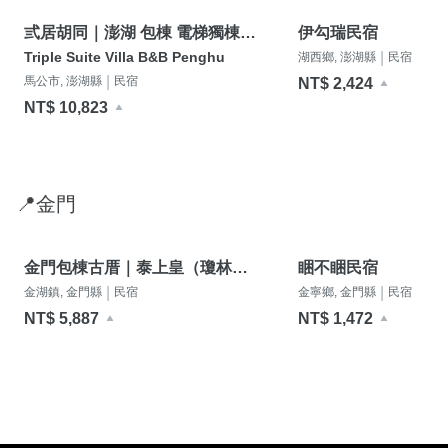
弎居胡同｜澎湖 包棟 電梯獨棟民
伊勾瑞民宿
宿
Triple Suite Villa B&B Penghu
|
湖西鄉, 澎湖縣
民宿
|
馬公市, 澎湖縣
民宿
NT$ 2,424
NT$ 10,823
📍金門
金門包棟古厝｜泰上皇（瓊林古
睏不睏民宿
巷道導覽）
|
|
金湖鎮, 金門縣
民宿
金寧鄉, 金門縣
民宿
NT$ 5,887
NT$ 1,472