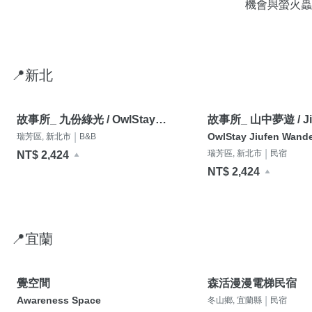
機會與螢火蟲
著鳥兒嚶嚶成
📍新北
故事所_ 九份綠光 / OwlStay
故事所_ 山中夢遊 / Ji
Jiufen Green Ray
Wander
|
OwlStay Jiufen Wand
瑞芳區, 新北市
B&B
|
瑞芳區, 新北市
民宿
NT$ 2,424
NT$ 2,424
📍宜蘭
覺空間
森活漫漫電梯民宿
Awareness Space
|
冬山鄉, 宜蘭縣
民宿