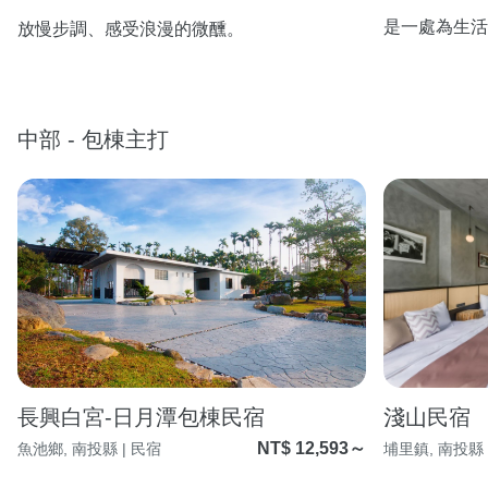
是一處為生活
放慢步調、感受浪漫的微醺。
中部 - 包棟主打
長興白宮-日月潭包棟民宿
淺山民宿
NT$ 12,593～
魚池鄉, 南投縣 | 民宿
埔里鎮, 南投縣 