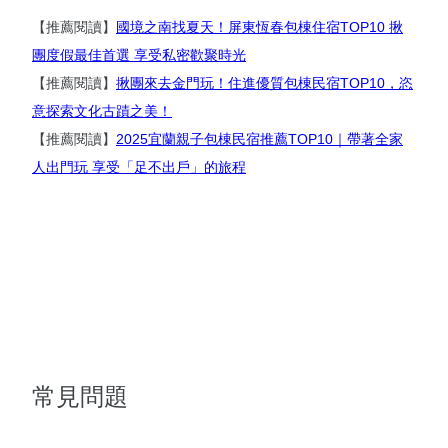
【推薦閱讀】
國境之南找夏天！屏東恆春包棟住宿TOP10 揪
團度假最佳首選 享受私密歡聚時光
【推薦閱讀】
揪團來去金門玩！住進優質包棟民宿TOP10，恣
意探索文化古蹟之美！
【推薦閱讀】
2025宜蘭親子包棟民宿推薦TOP10｜帶著全家
人出門玩 享受「足不出戶」的旅程
常見問題