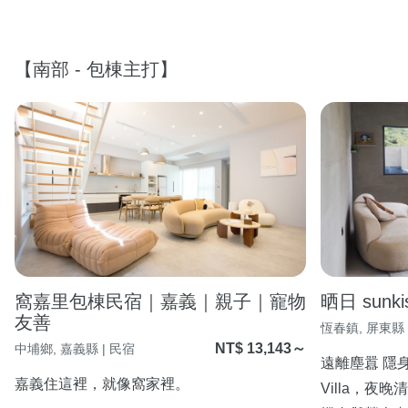
【南部 - 包棟主打】
窩嘉里包棟民宿｜嘉義｜親子｜寵物
晒日 sunkis
友善
恆春鎮, 屏東縣 
NT$ 13,143～
中埔鄉, 嘉義縣 | 民宿
遠離塵囂 隱
嘉義住這裡，就像窩家裡。
Villa，