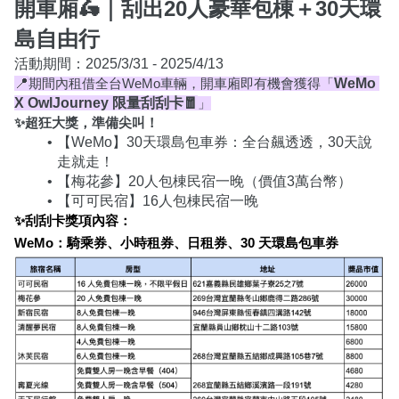
🛵
開車廂
｜刮出20人豪華包棟＋30天環
島自由行
📍
WeMo 
期間內租借全台WeMo車輛，開車廂即有機會獲得「
X OwlJourney 限量刮刮卡🧧
」
✨超狂大獎，準備尖叫！
【WeMo】30天環島包車券：全台飆透透，30天說
走就走！
【梅花參】20人包棟民宿一晚（價值3萬台幣）
【可可民宿】16人包棟民宿一晚	
✨刮刮卡獎項內容：
WeMo：騎乘券、小時租券、日租券、30 天環島包車券