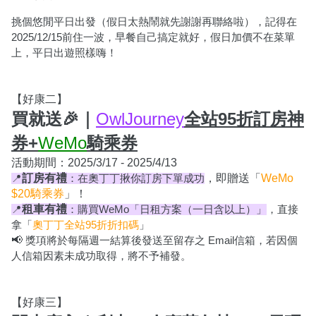
挑個悠閒平日出發（假日太熱鬧就先謝謝再聯絡啦），記得在
2025/12/15前住一波，早餐自己搞定就好，假日加價不在菜單
上，平日出遊照樣嗨！
【好康二】
買就送🎉｜
OwlJourney
全站95折訂房神
券+
WeMo
騎乘券
活動期間：2025/3/1
7 - 2025/4/13
訂房有禮
，即贈送「
WeMo 
📍
：在奧丁丁揪你訂房下單成功
$20騎乘券
」！
租車有禮
📍
：購買WeMo「日租方案（一日含以上）」
，直接
拿「
奧丁丁全站95折折扣碼
」
📢 
獎項將於每隔週一結算後發送至留存之 Email信箱，若因個
人信箱因素未成功取得，將不予補發。
【好康三】