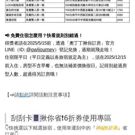
📢 免費住宿怎麼用？快看規則別錯過！
得獎者請在2025/5/15前，透過「奧丁丁揪你訂房」官方
@owljourney
LINE（ID: 
）登記兌換，過期就飛走啦！
住宿限平日（平日定義以各旅宿規定為主），須在2025/12/15
前入住，房型不含早餐，也無法補差價換假日。記得別超過房
型人數，超過得另訂房哦！
【📣請
點此
詳閱活動注意事項】
刮刮卡
🧧
揪你省❗️6折券使用專區
👇快挑選以下精選旅宿，使用幸運刮中的『
神秘6折券
』省
訂房👇