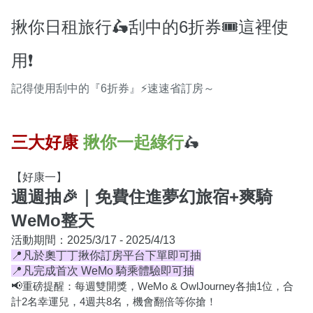
揪你日租旅行🛵刮中的6折券🎟️這裡使
用❗️
記得使用刮中的『6折券』⚡速速省訂房～
🛵
三大好康
揪你一起綠行
【好康一】
週週抽🎉｜免費住進夢幻旅宿+爽騎
WeMo整天
📍凡於奧丁丁揪你訂房平台下單即可抽
📍凡完成首次 WeMo 騎乘體驗即可抽
📢
重磅提醒：每週雙開獎，WeMo & OwlJourney各抽1位，合
計2名幸運兒，4週共8名，機會翻倍等你搶！