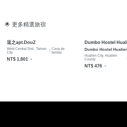
🌟 更多精選旅宿
逗之apt.DouZ
Dumbo Hostel Hual
West Central Dist., Tainan
Casa de
Dumbo Hostel Hualie
|
City
familia
Hualien City, Hualien
NT$ 1,801
County
NT$ 476