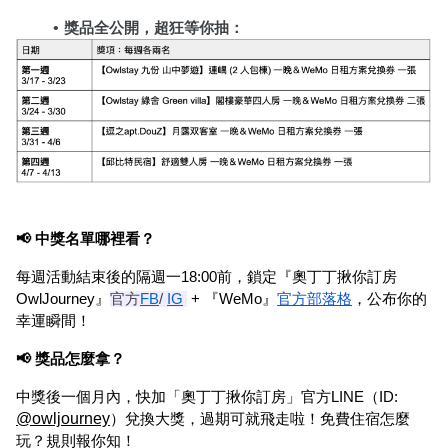
獎品全公開，超狂等你抽：
📢 中獎名單哪裡看？
每週活動結束後的隔週一18:00前，鎖定『奧丁丁揪你訂房 
OwlJourney』
官方
FB
/
IG
 + 『WeMo』
官方部落格
，公布你的
幸運瞬間！
📢 獎品怎麼拿？
中獎後一個月內，快加「奧丁丁揪你訂房」官方LINE（ID: 
@owljourney
）兌換大獎，過期可就飛走啦！免費住宿怎麼
玩？規則報你知！