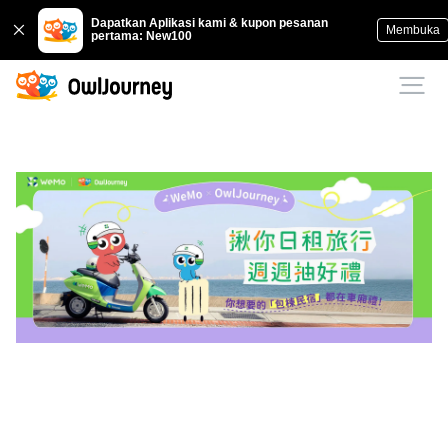
Dapatkan Aplikasi kami & kupon pesanan
Membuka
pertama: New100