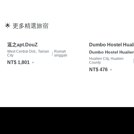
🌟 更多精選旅宿
逗之apt.DouZ
Dumbo Hostel Hual
West Central Dist., Tainan
Rumah
Dumbo Hostel Hualie
|
City
singgah
Hualien City, Hualien
NT$ 1,801
County
NT$ 476