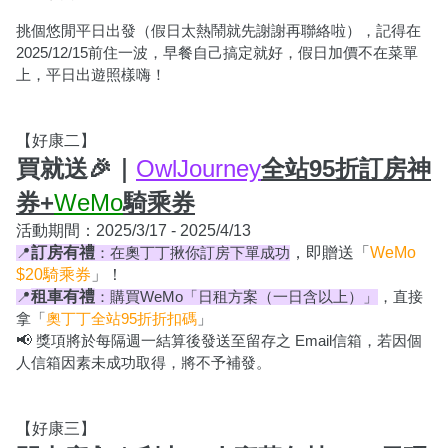
挑個悠閒平日出發（假日太熱鬧就先謝謝再聯絡啦），記得在
2025/12/15前住一波，早餐自己搞定就好，假日加價不在菜單
上，平日出遊照樣嗨！
【好康二】
買就送🎉｜
OwlJourney
全站95折訂房神
券+
WeMo
騎乘券
活動期間：2025/3/1
7 - 2025/4/13
訂房有禮
，即贈送「
WeMo 
📍
：在奧丁丁揪你訂房下單成功
$20騎乘券
」！
租車有禮
📍
：購買WeMo「日租方案（一日含以上）」
，直接
拿「
奧丁丁全站95折折扣碼
」
📢 
獎項將於每隔週一結算後發送至留存之 Email信箱，若因個
人信箱因素未成功取得，將不予補發。
【好康三】