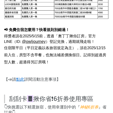
📢 免費住宿怎麼用？快看規則別錯過！
得獎者請在2025/5/15前，透過「奧丁丁揪你訂房」官方
@owljourney
LINE（ID: 
）登記兌換，過期就飛走啦！
住宿限平日（平日定義以各旅宿規定為主），須在2025/12/15
前入住，房型不含早餐，也無法補差價換假日。記得別超過房
型人數，超過得另訂房哦！
【📣請
點此
詳閱活動注意事項】
刮刮卡
🧧
揪你省❗️6折券使用專區
👇快挑選以下精選旅宿，使用幸運刮中的『
神秘6折券
』省
訂房👇