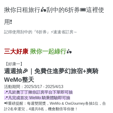
揪你日租旅行🛵刮中的6折券🎟️這裡使
用❗️
記得使用刮中的『6折券』⚡速速省訂房～
🛵
三大好康
揪你一起綠行
【好康一】
週週抽🎉｜免費住進夢幻旅宿+爽騎
WeMo整天
📍凡於奧丁丁揪你訂房平台下單即可抽
📍凡完成首次 WeMo 騎乘體驗即可抽
📢
重磅提醒：每週雙開獎，WeMo & OwlJourney各抽1位，合
計2名幸運兒，4週共8名，機會翻倍等你搶！