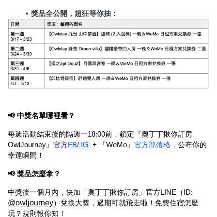
獎品全公開，超狂等你抽：
📢 中獎名單哪裡看？
每週活動結束後的隔週一18:00前，鎖定『奧丁丁揪你訂房 
OwlJourney』
官方
FB
/
IG
 + 『WeMo』
官方部落格
，公布你的
幸運瞬間！
📢 獎品怎麼拿？
中獎後一個月內，快加「奧丁丁揪你訂房」官方LINE（ID: 
@owljourney
）兌換大獎，過期可就飛走啦！免費住宿怎麼
玩？規則報你知！