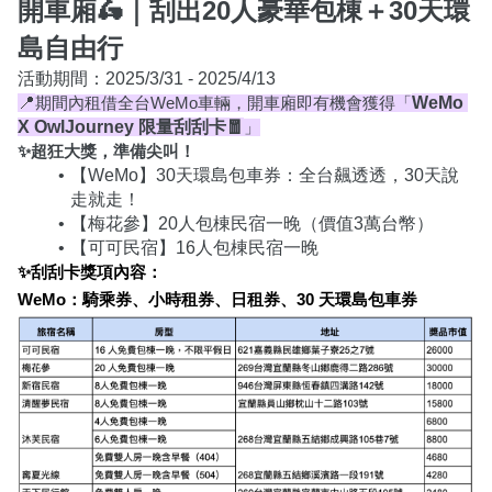
🛵
開車廂
｜刮出20人豪華包棟＋30天環
島自由行
📍
WeMo 
期間內租借全台WeMo車輛，開車廂即有機會獲得「
X OwlJourney 限量刮刮卡🧧
」
✨超狂大獎，準備尖叫！
【WeMo】30天環島包車券：全台飆透透，30天說
走就走！
【梅花參】20人包棟民宿一晚（價值3萬台幣）
【可可民宿】16人包棟民宿一晚	
✨刮刮卡獎項內容：
WeMo：騎乘券、小時租券、日租券、30 天環島包車券