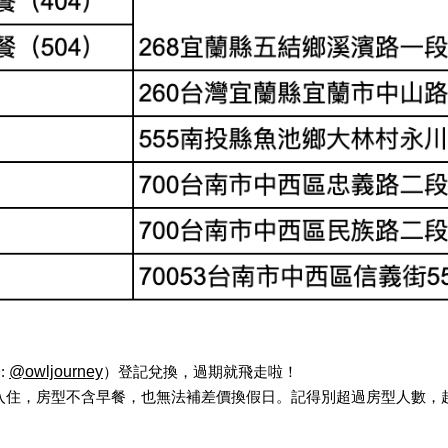
@owljourney
 
）登記兌換，過期就飛走啦！
15前入住，房型不含早餐，也無法補差價換假日。記得別超過房型人數