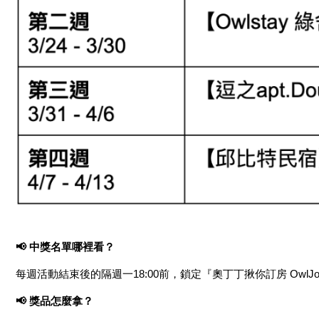
📢 中獎名單哪裡看？
每週活動結束後的隔週一18:00前，鎖定『奧丁丁揪你訂房 OwlJou
📢 獎品怎麼拿？