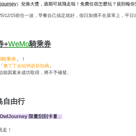
journey
）兌換大獎，過期可就飛走啦！免費住宿怎麼玩？規則報你
5/12/15前住一波，早餐自己搞定就好，假日加價不在菜單上，平日
券+
WeMo
騎乘券
20騎乘券
」！
「
奧丁丁全站95折折扣碼
」
人信箱因素未成功取得，將不予補發。
島自由行
 OwlJourney 限量刮刮卡🧧
」
就走！