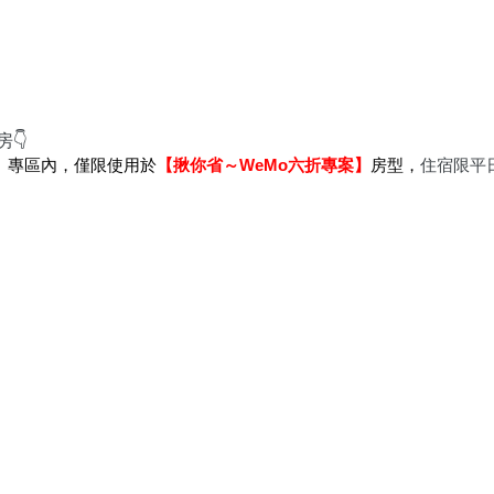
👇
旅行」專區內，僅限使用於
【揪你省～WeMo六折專案】
房型，
住宿限平