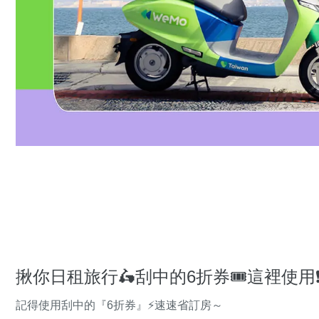
揪你日租旅行🛵刮中的6折券🎟️這裡使用❗
記得使用刮中的『6折券』⚡速速省訂房～