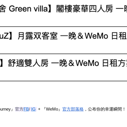
rney』
官方
FB
/
IG
 + 『WeMo』
官方部落格
，公布你的幸運瞬間！