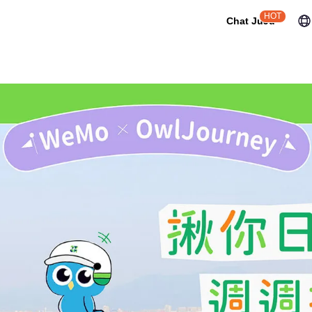
HOT
Chat JuJu