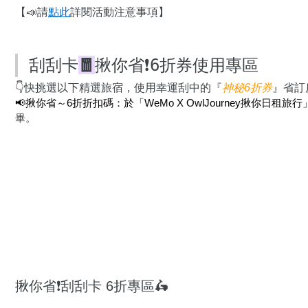
【📣請
點此
詳閱活動注意事項】
刮刮卡
🧧
揪你省❗️6折券使用專區
👇快挑選以下精選旅宿，使用幸運刮中的『
神秘6折券
』省訂房
📢揪你省～6折折扣碼：於「WeMo X OwlJourney揪你日租
畢。
揪你省❗️刮刮卡 6折專區🛵