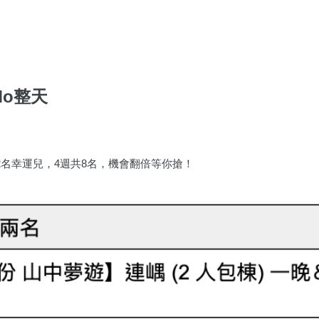
Mo整天
合計2名幸運兒，4週共8名，機會翻倍等你搶！