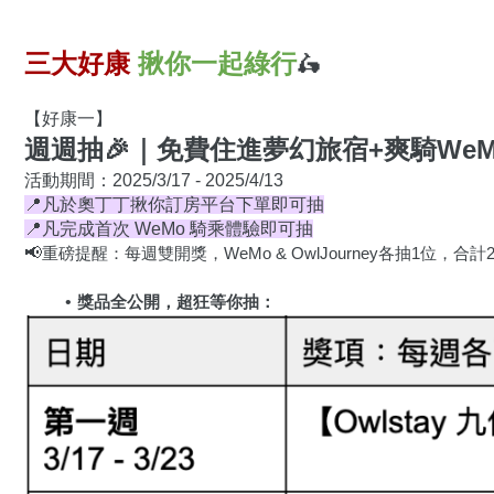
🛵
三大好康
揪你一起綠行
【好康一】
週週抽🎉｜免費住進夢幻旅宿+爽騎We
📍凡於奧丁丁揪你訂房平台下單即可抽
📍凡完成首次 WeMo 騎乘體驗即可抽
📢
重磅提醒：每週雙開獎，WeMo & OwlJourney各抽1位，
獎品全公開，超狂等你抽：