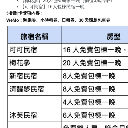
【梅花參】20人包棟民宿一晚（價值3萬台幣）
【可可民宿】16人包棟民宿一晚	
✨刮刮卡獎項內容：
WeMo：騎乘券、小時租券、日租券、30 天環島包車券