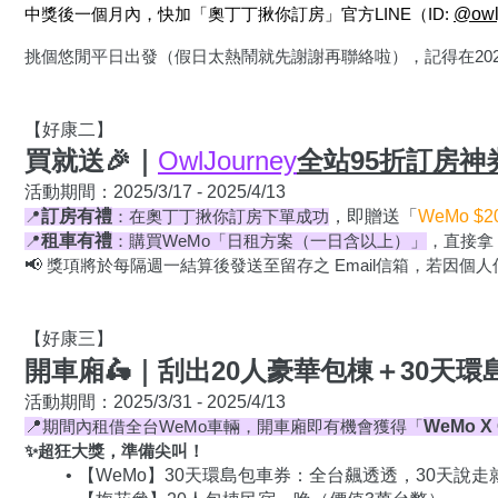
@owl
中獎後一個月內，快加「奧丁丁揪你訂房」官方LINE（ID: 
挑個悠閒平日出發（假日太熱鬧就先謝謝再聯絡啦），記得在202
【好康二】
買就送🎉｜
OwlJourney
全站95折訂房神
活動期間：2025/3/1
7 - 2025/4/13
訂房有禮
，即贈送「
WeMo $
📍
：在奧丁丁揪你訂房下單成功
租車有禮
📍
：購買WeMo「日租方案（一日含以上）」
，直接拿
📢 
獎項將於每隔週一結算後發送至留存之 Email信箱，若因個
【好康三】
🛵
開車廂
｜刮出20人豪華包棟＋30天環
📍
WeMo X
期間內租借全台WeMo車輛，開車廂即有機會獲得「
✨超狂大獎，準備尖叫！
【WeMo】30天環島包車券：全台飆透透，30天說走