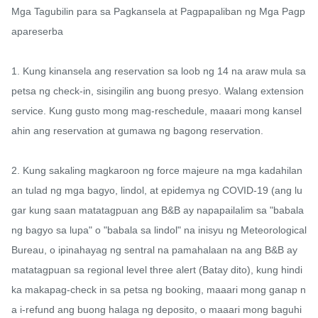
Mga Tagubilin para sa Pagkansela at Pagpapaliban ng Mga Pagp
apareserba

1. Kung kinansela ang reservation sa loob ng 14 na araw mula sa 
petsa ng check-in, sisingilin ang buong presyo. Walang extension 
service. Kung gusto mong mag-reschedule, maaari mong kansel
ahin ang reservation at gumawa ng bagong reservation.

2. Kung sakaling magkaroon ng force majeure na mga kadahilan
an tulad ng mga bagyo, lindol, at epidemya ng COVID-19 (ang lu
gar kung saan matatagpuan ang B&B ay napapailalim sa "babala 
ng bagyo sa lupa" o "babala sa lindol" na inisyu ng Meteorological 
Bureau, o ipinahayag ng sentral na pamahalaan na ang B&B ay 
matatagpuan sa regional level three alert (Batay dito), kung hindi 
ka makapag-check in sa petsa ng booking, maaari mong ganap n
a i-refund ang buong halaga ng deposito, o maaari mong baguhi