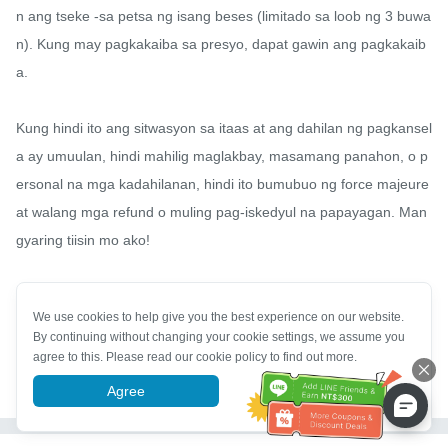
n ang tseke -sa petsa ng isang beses (limitado sa loob ng 3 buwa
n). Kung may pagkakaiba sa presyo, dapat gawin ang pagkakaib
a.

Kung hindi ito ang sitwasyon sa itaas at ang dahilan ng pagkansel
a ay umuulan, hindi mahilig maglakbay, masamang panahon, o p
ersonal na mga kadahilanan, hindi ito bumubuo ng force majeure 
at walang mga refund o muling pag-iskedyul na papayagan. Man
gyaring tiisin mo ako!

Kung mayroong anumang pagtatalo sa itaas, ang mga bagay na 
We use cookies to help give you the best experience on our website.
dapat itala at kung ano ang hindi dapat itala sa standardized na k
By continuing without changing your cookie settings, we assume you
ontrata para sa mga indibidwal na pagpapareserba ng pasahero 
agree to this. Please read our cookie policy to find out more.
ay mananaig.
Agree
More information