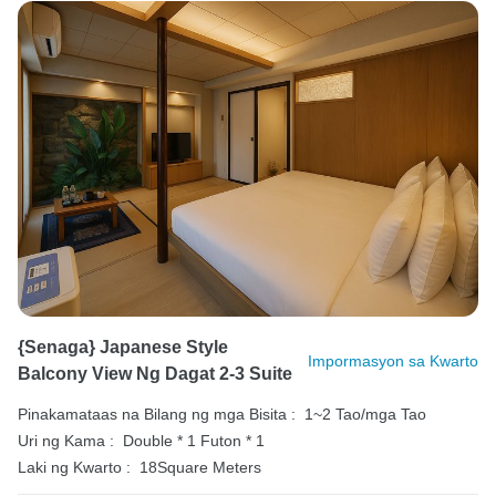
{Senaga} Japanese Style
Impormasyon sa Kwarto
Balcony View Ng Dagat 2-3 Suite
Pinakamataas na Bilang ng mga Bisita :
1~2 Tao/mga Tao
Uri ng Kama :
Double * 1
Futon * 1
Laki ng Kwarto :
18Square Meters