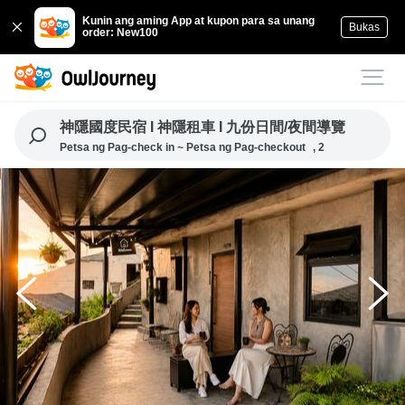
Kunin ang aming App at kupon para sa unang
Bukas
order: New100
神隱國度民宿 I 神隱租車 I 九份日間/夜間導覽
Petsa ng Pag-check in ~ Petsa ng Pag-checkout
, 2