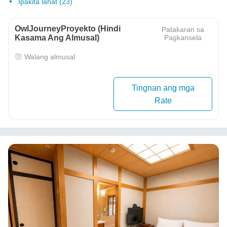
Ipakita lahat (23)
OwlJourneyProyekto (Hindi
Patakaran sa
Kasama Ang Almusal)
Pagkansela
Walang almusal
Tingnan ang mga
Rate