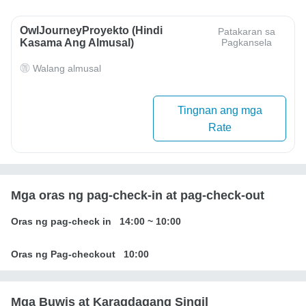
OwlJourneyProyekto (Hindi
Patakaran sa
Kasama Ang Almusal)
Pagkansela
Walang almusal
Tingnan ang mga
Rate
Mga oras ng pag-check-in at pag-check-out
Oras ng pag-check in
14:00
~
10:00
Oras ng Pag-checkout
10:00
Mga Buwis at Karagdagang Singil