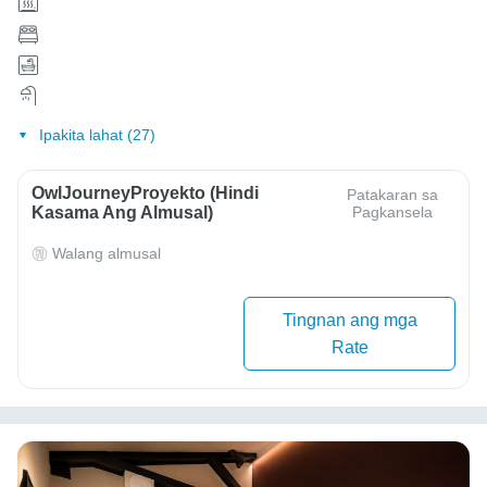
Ipakita lahat (27)
OwlJourneyProyekto (Hindi
Patakaran sa
Kasama Ang Almusal)
Pagkansela
Walang almusal
Tingnan ang mga
Rate