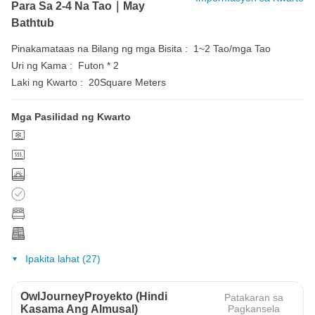
Para Sa 2-4 Na Tao｜May
Bathtub
Pinakamataas na Bilang ng mga Bisita :
1~2 Tao/mga Tao
Uri ng Kama :
Futon * 2
Laki ng Kwarto :
20Square Meters
Mga Pasilidad ng Kwarto
Ipakita lahat (27)
OwlJourneyProyekto (Hindi
Patakaran sa
Kasama Ang Almusal)
Pagkansela