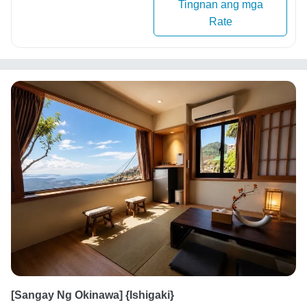
Tingnan ang mga
Rate
[Sangay Ng Okinawa] {Ishigaki}