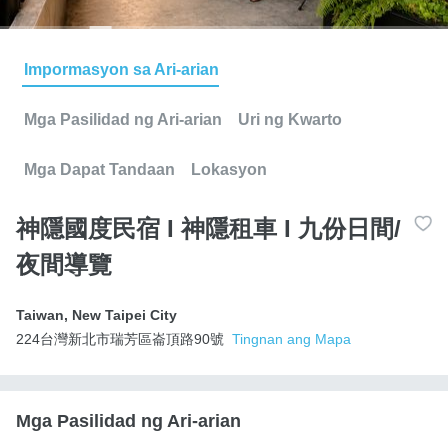
Impormasyon sa Ari-arian
Mga Pasilidad ng Ari-arian
Uri ng Kwarto
Mga Dapat Tandaan
Lokasyon
神隱國度民宿 I 神隱租車 I 九份日間/
夜間導覽
Taiwan
,
New Taipei City
224台灣新北市瑞芳區崙頂路90號
Tingnan ang Mapa
Mga Pasilidad ng Ari-arian