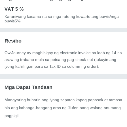
VAT
5 %
Karaniwang kasama na sa mga rate ng kuwarto ang buwis/mga
buwis5%
Resibo
OwlJourney ay magbibigay ng electronic invoice sa loob ng 14 na
araw ng trabaho mula sa petsa ng pag-check-out (tukuyin ang
iyong kahilingan para sa Tax ID sa column ng order).
Mga Dapat Tandaan
Mangyaring hubarin ang iyong sapatos kapag papasok at tamasa
hin ang kahanga-hangang oras ng Jiufen nang walang anumang 
pagpigil.
