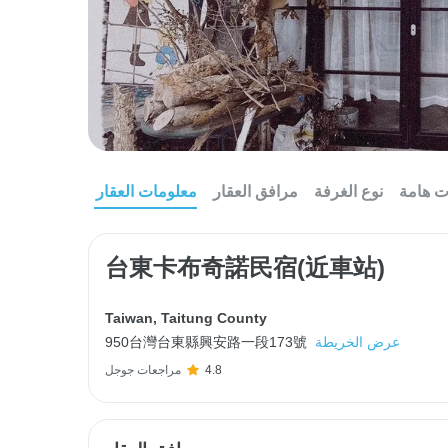
ت هامة
نوع الغرفة
مرافق العقار
معلومات العقار
台東卡布奇諾民宿(近車站)
Taiwan
,
Taitung County
عرض الخريطة
950台灣台東縣興安路一段173號
4.8
مراجعات جوجل