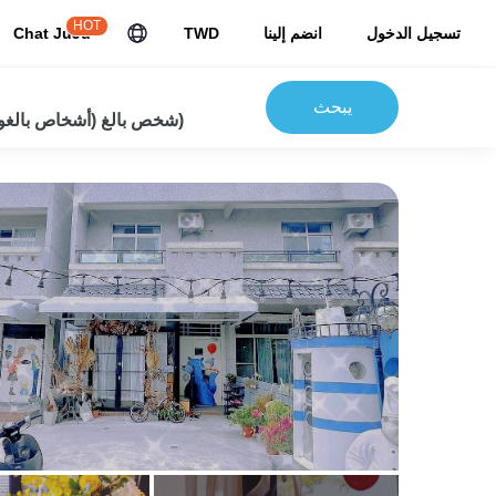
HOT
تسجيل الدخول
انضم إلينا
TWD
Chat JuJu
يبحث
2شخص بالغ (أشخاص بالغون) 0 أطفال)