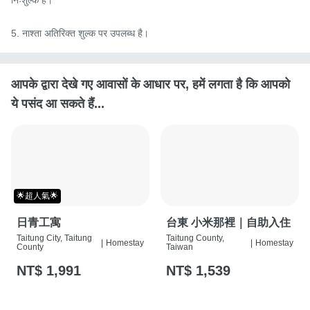
5. नाश्ता अतिरिक्त शुल्क पर उपलब्ध है।
आपके द्वारा देखे गए आवासों के आधार पर, हमें लगता है कि आपको
ये पसंद आ सकते हैं...
🌟超人氣🌟
日青工寓
台東 小米那裡｜自助入住
Taitung City, Taitung
Taitung County,
|
Homestay
|
Homestay
County
Taiwan
NT$ 1,991
NT$ 1,539