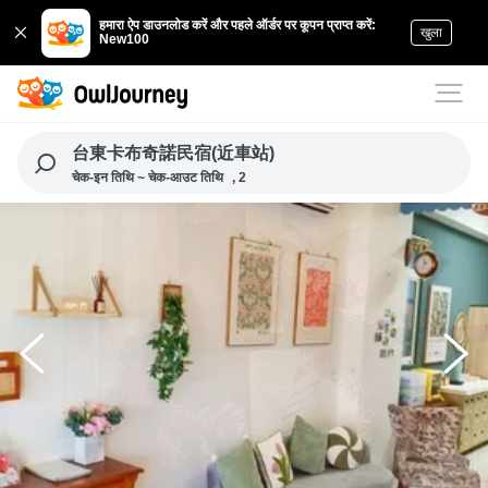
हमारा ऐप डाउनलोड करें और पहले ऑर्डर पर कूपन प्राप्त करें:
खुला
New100
台東卡布奇諾民宿(近車站)
चेक-इन तिथि ~ चेक-आउट तिथि
, 2