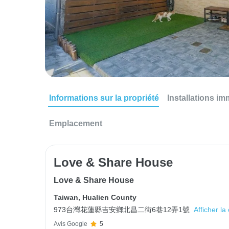
Informations sur la propriété
Installations im
Emplacement
Love & Share House
Love & Share House
Taiwan
,
Hualien County
973台灣花蓮縣吉安鄉北昌二街6巷12弄1號
Afficher la
Avis Google
5