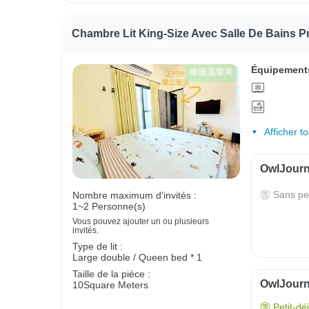
Chambre Lit King-Size Avec Salle De Bains Pr
Équipements
Afficher t
OwlJourne
Sans pe
Nombre maximum d'invités :
1~2 Personne(s)
Vous pouvez ajouter un ou plusieurs
invités.
Type de lit :
Large double / Queen bed * 1
Taille de la pièce :
OwlJourne
10Square Meters
Petit-dé