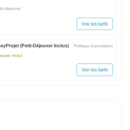
tit-déjeuner
Voir les tarifs
yProjet (petit-Déjeuner Inclus)
Politique d'annulation
jeuner inclus
Voir les tarifs