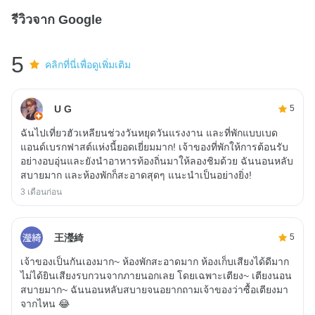
รีวิวจาก Google
5
คลิกที่นี่เพื่อดูเพิ่มเติม
U G
5
ฉันไปเที่ยวฮัวเหลียนช่วงวันหยุดวันแรงงาน และที่พักแบบเบด
แอนด์เบรกฟาสต์แห่งนี้ยอดเยี่ยมมาก! เจ้าของที่พักให้การต้อนรับ
อย่างอบอุ่นและยังนำอาหารท้องถิ่นมาให้ลองชิมด้วย ฉันนอนหลับ
สบายมาก และห้องพักก็สะอาดสุดๆ แนะนำเป็นอย่างยิ่ง!
3 เดือนก่อน
王瀅綺
5
เจ้าของเป็นกันเองมาก~ ห้องพักสะอาดมาก ห้องเก็บเสียงได้ดีมาก
ไม่ได้ยินเสียงรบกวนจากภายนอกเลย โดยเฉพาะเตียง~ เตียงนอน
สบายมาก~ ฉันนอนหลับสบายจนอยากถามเจ้าของว่าซื้อเตียงมา
จากไหน 😂