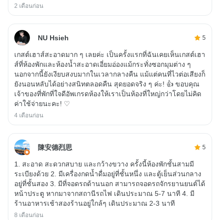
2 เดือนก่อน
NU Hsieh
5
เกสต์เฮาส์สะอาดมาก ๆ เลยค่ะ เป็นครั้งแรกที่ฉันเคยเห็นเกสต์เฮา
ส์ที่ห้องพักและห้องน้ำสะอาดเอี่ยมอ่องแม้กระทั่งซอกมุมต่าง ๆ
นอกจากนี้ยังเงียบสงบมากในเวลากลางคืน แม้แต่คนที่ไวต่อเสียงก็
ยังนอนหลับได้อย่างสนิทตลอดคืน สุดยอดจริง ๆ ค่ะ! 👍 ขอบคุณ
เจ้าของที่พักที่ใจดีอัพเกรดห้องให้เราเป็นห้องที่ใหญ่กว่าโดยไม่คิด
ค่าใช้จ่ายนะคะ! ♡
4 เดือนก่อน
陳安德烈思
5
1. สะอาด สะดวกสบาย และกว้างขวาง ครั้งนี้ห้องพักชั้นสามมี
ระเบียงด้วย 2. มีเครื่องกดน้ำดื่มอยู่ที่ชั้นหนึ่ง และตู้เย็นส่วนกลาง
อยู่ที่ชั้นสอง 3. มีที่จอดรถด้านนอก สามารถจอดรถจักรยานยนต์ได้
หน้าประตู หากมาจากสถานีรถไฟ เดินประมาณ 5-7 นาที 4. มี
ร้านอาหารเช้าสองร้านอยู่ใกล้ๆ เดินประมาณ 2-3 นาที
8 เดือนก่อน