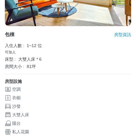
包棟
房型資訊
入住人數 :
1~12 位
可加人
床型 :
大雙人床 * 6
房間大小 :
81坪
房型設施
空調
衣櫥
沙發
大雙人床
陽台
私人花園