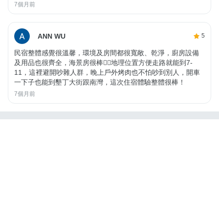
7個月前
ANN WU
5
民宿整體感覺很溫馨，環境及房間都很寬敞、乾淨，廚房設備
及用品也很齊全，海景房很棒👍🏻地理位置方便走路就能到7-
11，這裡避開吵雜人群，晚上戶外烤肉也不怕吵到別人，開車
一下子也能到墾丁大街跟南灣，這次住宿體驗整體很棒！
7個月前