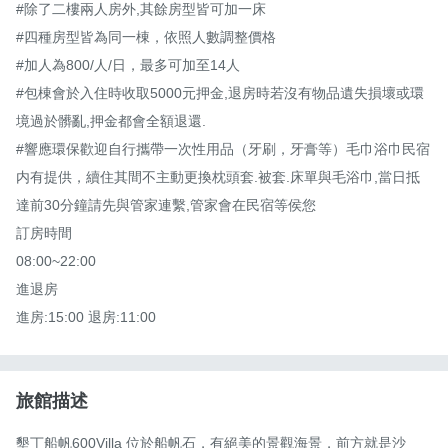
#除了二樓兩人房外,其餘房型皆可加一床

#四種房型皆為同一棟，依照人數調整價格

#加人為800/人/日，最多可加至14人

#包棟會於入住時收取5000元押金,退房時若沒有物品遺失損壞或環
境過於髒亂,押金都會全額退還.

#響應環保歡迎自行攜帶一次性用品（牙刷，牙膏等）毛巾浴巾民宿
内有提供，續住其間不主動更換枕頭套.被套.床單與毛浴巾,當日抵
達前30分鐘請先與管家連繫,管家會在民宿等侯您

訂房時間

08:00~22:00

進退房

進房:15:00 退房:11:00
旅館描述
墾丁船帆600Villa 位於船帆石，有絕美的景觀海景，前方就是沙