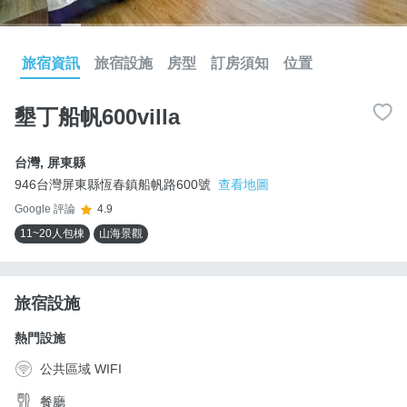
旅宿資訊
旅宿設施
房型
訂房須知
位置
墾丁船帆600villa
台灣
,
屏東縣
946台灣屏東縣恆春鎮船帆路600號
查看地圖
Google 評論
4.9
11~20人包棟
山海景觀
旅宿設施
熱門設施
公共區域 WIFI
餐廳