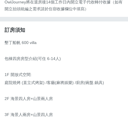
OwlJourney將在退房後14個工作日內開立電子代收轉付收據（如有
開立抬頭統編之需求請於住宿收據欄位中填寫）
訂房須知
墾丁船帆 600 villa

包棟四房房型介紹(可住 6-14人)

1F 開放式空間:

庭院燒烤 (直立式烤架) /客廳(麻將娛樂) /廚房(碗盤.鍋具)

2F 海景四人房+山景兩人房

3F 海景人兩房+山景四人房
