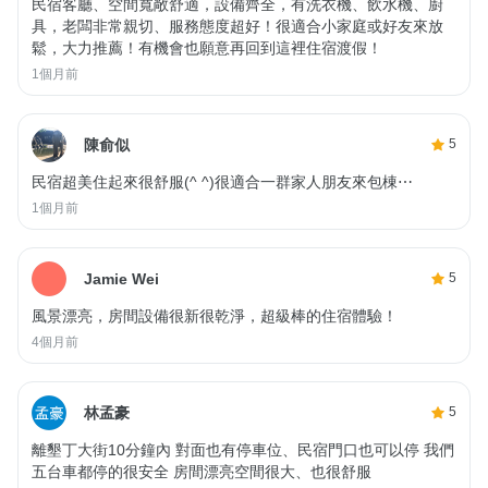
民宿客廳、空間寬敞舒適，設備齊全，有洗衣機、飲水機、廚
具，老闆非常親切、服務態度超好！很適合小家庭或好友來放
鬆，大力推薦！有機會也願意再回到這裡住宿渡假！
1個月前
陳俞似
5
民宿超美住起來很舒服(^ ^)很適合一群家人朋友來包棟⋯
1個月前
Jamie Wei
5
風景漂亮，房間設備很新很乾淨，超級棒的住宿體驗！
4個月前
林孟豪
5
離墾丁大街10分鐘內 對面也有停車位、民宿門口也可以停 我們
五台車都停的很安全 房間漂亮空間很大、也很舒服