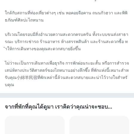
ใกล้กับสถานที่ท่องเที่ยวต่างๆ เช่น หอคอยจือคาน ถนนกัวฮวา และพิพิ
ธภัณฑ์ศิลปะไถหนาน

บริเวณโดยรอบมีสิ่งอำนวยความสะดวกครบครัน ทั้งระบบขนส่งสาธา
รณะ บริการเช่ารถ ร้านอาหาร ห้างสรรพสินค้า และร้านสะดวกซื้อ ท
ำให้การเดินทางของคุณสะดวกสบายยิ่งขึ้น

ไม่ว่าจะเป็นการเดินทางเพื่อธุรกิจ การพักผ่อนระยะสั้น หรือการสำรวจ
เสน่ห์ทางประวัติศาสตร์ของไถหนานอย่างลึกซึ้ง ที่พักแห่งนี้เหมาะสำห
รับคุณ小綿羊民宿ที่พักเหล่านี้ล้วนสะดวกสบายและน่าไว้วางใจสำหรั
บคุณ
จากที่พักที่คุณได้ดูมา เราคิดว่าคุณน่าจะชอบ...