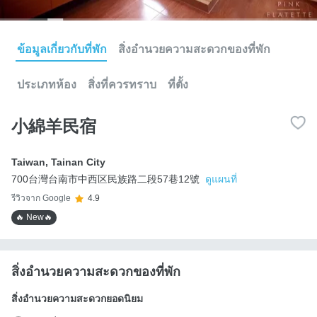
ข้อมูลเกี่ยวกับที่พัก
สิ่งอำนวยความสะดวกของที่พัก
ประเภทห้อง
สิ่งที่ควรทราบ
ที่ตั้ง
小綿羊民宿
Taiwan
,
Tainan City
700台灣台南市中西区民族路二段57巷12號
ดูแผนที่
รีวิวจาก Google
4.9
🔥 New🔥
สิ่งอำนวยความสะดวกของที่พัก
สิ่งอำนวยความสะดวกยอดนิยม