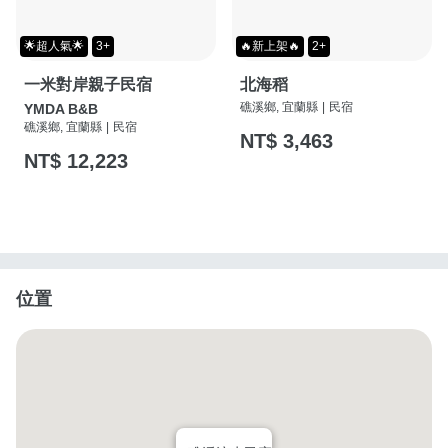
🌟超人氣🌟
3+
🔥新上架🔥
2+
一米對岸親子民宿
北海稻
礁溪鄉, 宜蘭縣
|
民宿
YMDA B&B
礁溪鄉, 宜蘭縣
|
民宿
NT$ 3,463
NT$ 12,223
位置