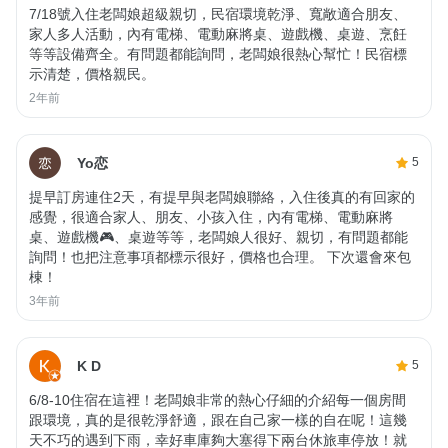
7/18號入住老闆娘超級親切，民宿環境乾淨、寬敞適合朋友、
家人多人活動，內有電梯、電動麻將桌、遊戲機、桌遊、烹飪
等等設備齊全。有問題都能詢問，老闆娘很熱心幫忙！民宿標
示清楚，價格親民。
2年前
Yo恋
5
提早訂房連住2天，有提早與老闆娘聯絡，入住後真的有回家的
感覺，很適合家人、朋友、小孩入住，內有電梯、電動麻將
桌、遊戲機🎮、桌遊等等，老闆娘人很好、親切，有問題都能
詢問！也把注意事項都標示很好，價格也合理。 下次還會來包
棟！
3年前
K D
5
6/8-10住宿在這裡！老闆娘非常的熱心仔細的介紹每一個房間
跟環境，真的是很乾淨舒適，跟在自己家一樣的自在呢！這幾
天不巧的遇到下雨，幸好車庫夠大塞得下兩台休旅車停放！就