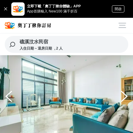
立即下載「奧丁丁揪你體驗」APP
開啟
App首購輸入 New100 滿千折百
礁溪汶水民宿
入住日期 ~ 退房日期
, 2 人