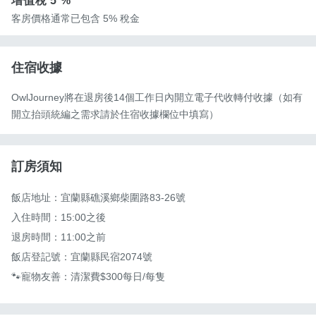
增值稅
5 %
客房價格通常已包含 5% 稅金
住宿收據
OwlJourney將在退房後14個工作日內開立電子代收轉付收據（如有
開立抬頭統編之需求請於住宿收據欄位中填寫）
訂房須知
飯店地址：宜蘭縣礁溪鄉柴圍路83-26號

入住時間：15:00之後

退房時間：11:00之前

飯店登記號：宜蘭縣民宿2074號

🐾寵物友善：清潔費$300每日/每隻