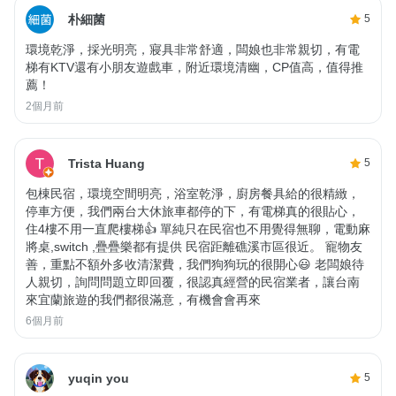
朴細菌
5
環境乾淨，採光明亮，寢具非常舒適，闆娘也非常親切，有電
梯有KTV還有小朋友遊戲車，附近環境清幽，CP值高，值得推
薦！
2個月前
Trista Huang
5
包棟民宿，環境空間明亮，浴室乾淨，廚房餐具給的很精緻，
停車方便，我們兩台大休旅車都停的下，有電梯真的很貼心，
住4樓不用一直爬樓梯👍 單純只在民宿也不用覺得無聊，電動麻
將桌,switch ,疊疊樂都有提供 民宿距離礁溪市區很近。 寵物友
善，重點不額外多收清潔費，我們狗狗玩的很開心😃 老闆娘待
人親切，詢問問題立即回覆，很認真經營的民宿業者，讓台南
來宜蘭旅遊的我們都很滿意，有機會會再來
6個月前
yuqin you
5