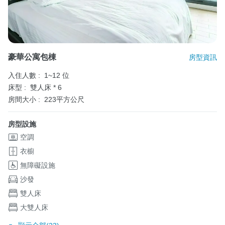
豪華公寓包棟
房型資訊
入住人數 :
1~12 位
床型 :
雙人床 * 6
房間大小 :
223平方公尺
房型設施
空調
衣櫥
無障礙設施
沙發
雙人床
大雙人床