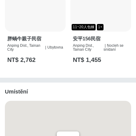
11~20人包棟
1+
胖蝸牛親子民宿
安平156民宿
Anping Dist., Tainan
Anping Dist.,
|
Nocleh se
|
Ubytovna
City
Tainan City
snídaní
NT$ 2,762
NT$ 1,455
Umístění