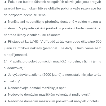
▲ Pokud se budete účastnit nelegálních aktivit, jako jsou drogy/h
azardní hry atd., okamžitě se ohlásíte policii a vaše rezervace bu
de bezpodmínečně zrušena.

▲ Neničte ani neodnášejte předměty dostupné v celém muzeu a 
místnosti. V případě zjištění jakéhokoli porušení bude vymáhána 
náhrada škody v souladu se zákonem.

▲ Přístupová karta/klíč: V případě ztráty vám bude účtováno 300 
juanů za mzdové náklady (personál + náklady). Omlouváme se z
a nepříjemnosti.

14. Pravidla pro pobyt domácích mazlíčků: (prosím, všichni je mu
sí dodržovat)!!

▲ Je vyžadována záloha (2000 juanů) a neexistuje nic jako „vrác
ení zálohy“.

▲ Nenechávejte domácí mazlíčky jít spát.

▲ Nedovolte domácím mazlíčkům vykonávat nudle uvnitř.

▲ Nedovolte domácím mazlíčkům poškozovat nábytek v hotelu. 