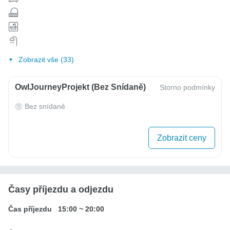
Zobrazit vše (33)
OwlJourneyProjekt (bez Snídaně)
Storno podmínky
Bez snídaně
Zobrazit ceny
Časy příjezdu a odjezdu
Čas příjezdu
15:00
~
20:00