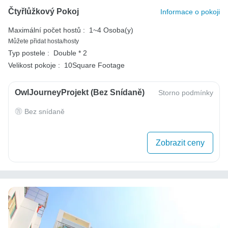
Čtyřlůžkový Pokoj
Informace o pokoji
Maximální počet hostů :
1~4 Osoba(y)
Můžete přidat hosta/hosty
Typ postele :
Double * 2
Velikost pokoje :
10Square Footage
OwlJourneyProjekt (bez Snídaně)
Storno podmínky
Bez snídaně
Zobrazit ceny