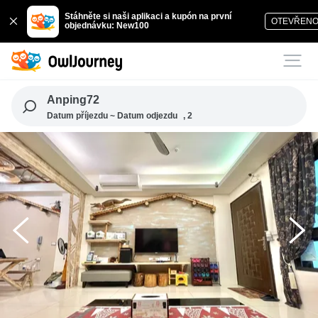
Stáhněte si naši aplikaci a kupón na první
OTEVŘEN
objednávku: New100
Anping72
Datum příjezdu ~ Datum odjezdu
, 2