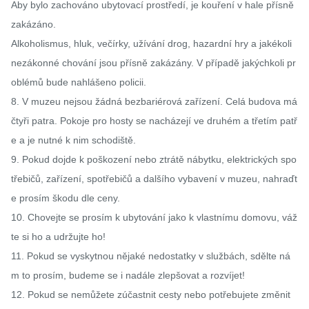
Aby bylo zachováno ubytovací prostředí, je kouření v hale přísně 
zakázáno.

Alkoholismus, hluk, večírky, užívání drog, hazardní hry a jakékoli 
nezákonné chování jsou přísně zakázány. V případě jakýchkoli pr
oblémů bude nahlášeno policii.

8. V muzeu nejsou žádná bezbariérová zařízení. Celá budova má 
čtyři patra. Pokoje pro hosty se nacházejí ve druhém a třetím patř
e a je nutné k nim schodiště.

9. Pokud dojde k poškození nebo ztrátě nábytku, elektrických spo
třebičů, zařízení, spotřebičů a dalšího vybavení v muzeu, nahraďt
e prosím škodu dle ceny.

10. Chovejte se prosím k ubytování jako k vlastnímu domovu, váž
te si ho a udržujte ho!

11. Pokud se vyskytnou nějaké nedostatky v službách, sdělte ná
m to prosím, budeme se i nadále zlepšovat a rozvíjet!

12. Pokud se nemůžete zúčastnit cesty nebo potřebujete změnit 