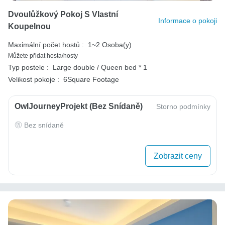
Dvoulůžkový Pokoj S Vlastní
Informace o pokoji
Koupelnou
Maximální počet hostů :
1~2 Osoba(y)
Můžete přidat hosta/hosty
Typ postele :
Large double / Queen bed * 1
Velikost pokoje :
6Square Footage
OwlJourneyProjekt (bez Snídaně)
Storno podmínky
Bez snídaně
Zobrazit ceny