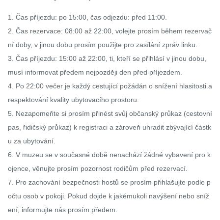
1. Čas příjezdu: po 15:00, čas odjezdu: před 11:00.

2. Čas rezervace: 08:00 až 22:00, volejte prosím během rezervač
ní doby, v jinou dobu prosím použijte pro zasílání zpráv linku.

3. Čas příjezdu: 15:00 až 22:00, ti, kteří se přihlásí v jinou dobu, 
musí informovat předem nejpozději den před příjezdem.

4. Po 22:00 večer je každý cestující požádán o snížení hlasitosti a 
respektování kvality ubytovacího prostoru.

5. Nezapomeňte si prosím přinést svůj občanský průkaz (cestovní 
pas, řidičský průkaz) k registraci a zároveň uhradit zbývající částk
u za ubytování.

6. V muzeu se v současné době nenachází žádné vybavení pro k
ojence, věnujte prosím pozornost rodičům před rezervací.

7. Pro zachování bezpečnosti hostů se prosím přihlašujte podle p
očtu osob v pokoji. Pokud dojde k jakémukoli navýšení nebo sníž
ení, informujte nás prosím předem.
