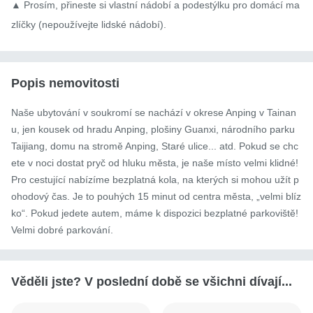
▲ Prosím, přineste si vlastní nádobí a podestýlku pro domácí ma
zlíčky (nepoužívejte lidské nádobí).
Popis nemovitosti
Naše ubytování v soukromí se nachází v okrese Anping v Tainan
u, jen kousek od hradu Anping, plošiny Guanxi, národního parku 
Taijiang, domu na stromě Anping, Staré ulice... atd. Pokud se chc
ete v noci dostat pryč od hluku města, je naše místo velmi klidné! 
Pro cestující nabízíme bezplatná kola, na kterých si mohou užít p
ohodový čas. Je to pouhých 15 minut od centra města, „velmi blíz
ko“. Pokud jedete autem, máme k dispozici bezplatné parkoviště! 
Velmi dobré parkování.
Věděli jste? V poslední době se všichni dívají...