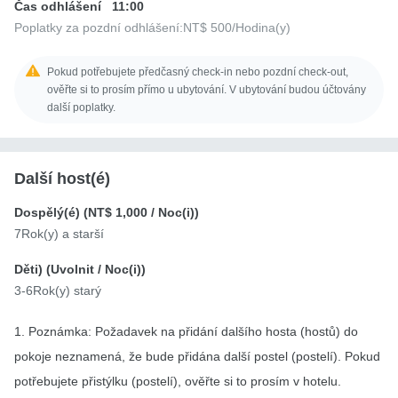
Čas odhlášení
11:00
Poplatky za pozdní odhlášení:
NT$ 500
/Hodina(y)
Pokud potřebujete předčasný check-in nebo pozdní check-out,
ověřte si to prosím přímo u ubytování. V ubytování budou účtovány
další poplatky.
Další host(é)
Dospělý(é) (
NT$ 1,000
/ Noc(i))
7Rok(y) a starší
Děti) (
Uvolnit
/ Noc(i))
3-6Rok(y) starý
1. Poznámka: Požadavek na přidání dalšího hosta (hostů) do
pokoje neznamená, že bude přidána další postel (postelí). Pokud
potřebujete přistýlku (postelí), ověřte si to prosím v hotelu.