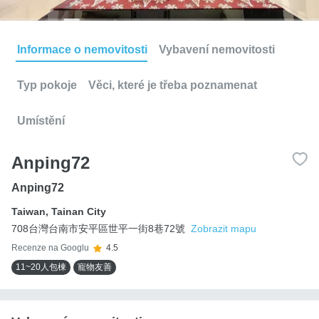
Informace o nemovitosti
Vybavení nemovitosti
Typ pokoje
Věci, které je třeba poznamenat
Umístění
Anping72
Anping72
Taiwan
,
Tainan City
708台灣台南市安平區世平一街8巷72號
Zobrazit mapu
Recenze na Googlu
4.5
11~20人包棟
寵物友善