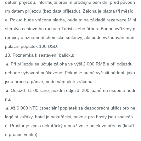
datum příjezdu, informujte prosím prodejnu osm dní před původn
ím datem příjezdu (bez data příjezdu). Záloha je platná tři měsíc
e. Pokud bude vrácena platba, bude to na základě rezervace Mini
sterstva cestovního ruchu a Turistického úřadu. Budou vyřízeny p
ředpisy o oznámení chemické smlouvy, ale bude vyžadován mani
pulační poplatek 100 USD.

13. Poznámka k sestavení balíčku:

▲ Při příjezdu se účtuje záloha ve výši 2 000 RMB a při odjezdu 
nebude vybavení poškozeno. Pokud je nutné vyčistit nádobí, jako 
jsou hrnce a pánve, bude vám plně vrácena.

▲ Odjezd: 11:00 ráno, pozdní odjezd: 200 juanů na osobu a hodi
nu.

▲ Až 6 000 NTD (speciální poplatek za dezodorační úklid) pro ne
legální kuřáky, hotel je nekuřácký, pokoje pro hosty jsou společn
é. Prostor je zcela nekuřácký a neužívejte betelové ořechy (kouřt
e prosím venku).
