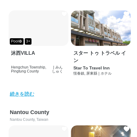
Pool🛟
3+
沐西VILLA
スター トゥ トラベル イ
ン
Hengchun Township,
|
みん
Star To Travel Inn
Pingtung County
しゅく
恆春鎮, 屏東縣
|
ホテル
続きを読む
Nantou County
Nantou County, Taiwan