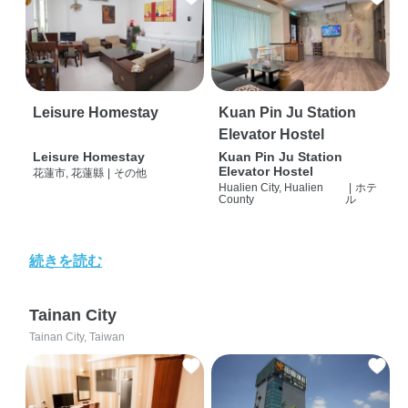
Leisure Homestay
Kuan Pin Ju Station
Elevator Hostel
Leisure Homestay
Kuan Pin Ju Station
Elevator Hostel
花蓮市, 花蓮縣
|
その他
Hualien City, Hualien
|
ホテ
County
ル
続きを読む
Tainan City
Tainan City, Taiwan