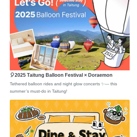
🎈2025 Taitung Balloon Festival × Doraemon
Tethered balloon rides and night glow concerts ✨— this
summer’s must-do in Taitung!