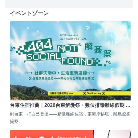
イベントゾーン
台東住宿推薦｜2026台東解憂祭・數位排毒離線假期 …
到台東，把自己登出——精選離線住宿．東海岸秘境．離島療癒
提案