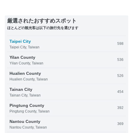
厳選されたおすすめスポット
ほとんどの観光客は以下の旅行先を選びます
Taipei City
598
Taipei City, Taiwan
Yilan County
536
Yilan County, Taiwan
Hualien County
526
Hualien County, Taiwan
Tainan City
454
Tainan City, Taiwan
Pingtung County
392
Pingtung County, Taiwan
Nantou County
369
Nantou County, Taiwan