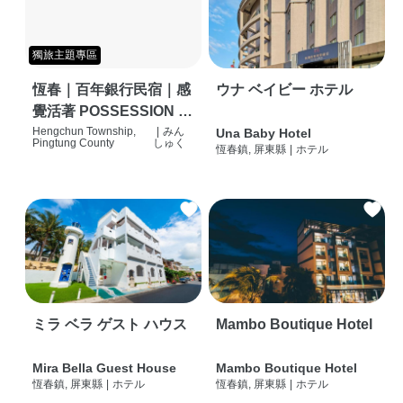
獨旅主題專區
恆春｜百年銀行民宿｜感
ウナ ベイビー ホテル
覺活著 POSSESSION |
背包客棧 | 恆春必住特色
Hengchun Township,
|
みん
Una Baby Hotel
Pingtung County
しゅく
恆春鎮, 屏東縣
|
ホテル
旅店 | HOSTEL |
ミラ ベラ ゲスト ハウス
Mambo Boutique Hotel
Mira Bella Guest House
Mambo Boutique Hotel
恆春鎮, 屏東縣
|
ホテル
恆春鎮, 屏東縣
|
ホテル