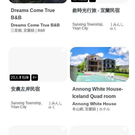
Dreams Come True
敘時光行旅 - 宜蘭民宿
B&B
Sanxing Township,
|
みんし
Dreams Come True B&B
Yilan City
ゅく
三星鄉, 宜蘭縣
|
B&B
20人⬆包棟
4+
安農左岸民宿
Annong White House-
Iceland Quad room
Sanxing Township,
|
みんし
Annong White House
Yilan City
ゅく
冬山鄉, 宜蘭縣
|
ホテル