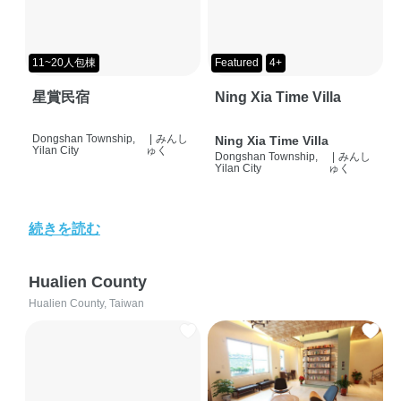
11~20人包棟
Featured
4+
星賞民宿
Ning Xia Time Villa
Dongshan Township,
|
みんし
Ning Xia Time Villa
Yilan City
ゅく
Dongshan Township,
|
みんし
Yilan City
ゅく
続きを読む
Hualien County
Hualien County, Taiwan