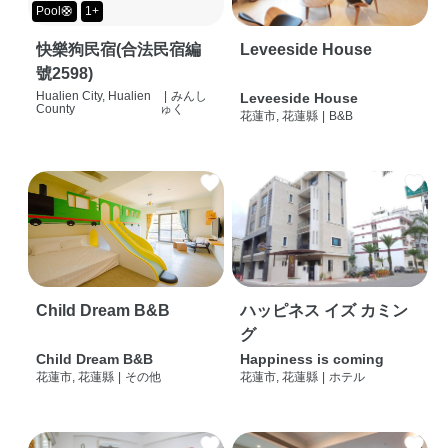
Pool🛟
1+
快樂狗民宿(合法民宿編
Leveeside House
號2598)
Hualien City, Hualien
|
みんし
Leveeside House
County
ゅく
花蓮市, 花蓮縣
|
B&B
Child Dream B&B
ハッピネス イズ カミン
グ
Child Dream B&B
Happiness is coming
花蓮市, 花蓮縣
|
その他
花蓮市, 花蓮縣
|
ホテル