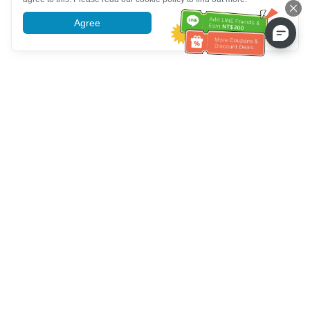
Agree
More information
Assistenza clienti
Chiamaci：
+886-2-6610-0183
(Adatto agli anziani)
Numero di fax：
+886-2-6610-0185
Orario di ricevimento：
giorni feriali 10:00 ~ 18:30