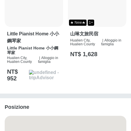
🔥 New🔥
1+
Little Pianist Home 小小
山琳文旅民宿
鋼琴家
Hualien City,
|
Alloggio in
Hualien County
famiglia
Little Pianist Home 小小鋼
琴家
NT$ 1,628
Hualien City,
|
Alloggio in
Hualien County
famiglia
NT$
952
Posizione