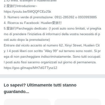
1.ID linea: itraveljeff o hualienitravel

2.愛旅行Introduzione~

https://youtu.be/5MQQFCEzJSk

3. Numero verde di prenotazione: 0911-285392 o 0933993885

4. Ricerca su Facebook: Hualien愛旅行

5.愛旅行Parcheggio dedicato: (I posti auto sono limitati, vi preghia
mo di prendere l'iniziativa di informarci della vostra necessità di p
osti auto dopo la prenotazione)

Entrare dal vicolo accanto al numero 62, Xinyi Street, Hualien Cit
y. I 4 posti liberi con scritto "Alley 99" sul terreno sono nostri. Si pr
ega di non parcheggiare indiscriminatamente. Sono tutti occupati. 
I posti auto fissi saranno organizzati sul giorno di permanenza.

https://goo.gl/maps/MH7dGTTysz12
Lo sapevi? Ultimamente tutti stanno
guardando...