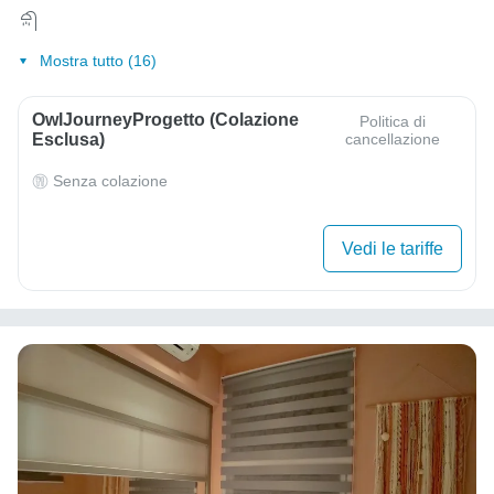
Mostra tutto (16)
OwlJourneyProgetto (colazione
Politica di
Esclusa)
cancellazione
Senza colazione
Vedi le tariffe