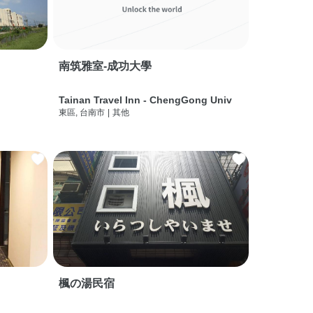
南筑雅室-成功大學
Tainan Travel Inn - ChengGong Univ
東區, 台南市
|
其他
楓の湯民宿