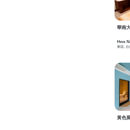
華南
Hwa N
東區, 
黃色