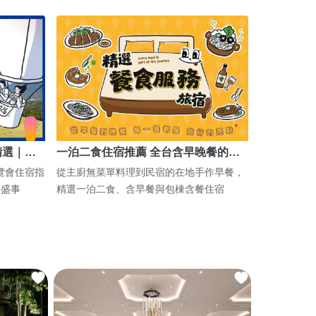
精選｜…
一泊二食住宿推薦 全台含早晚餐的…
博覽會住宿指
從主廚無菜單料理到民宿的在地手作早餐，
期盛事
精選一泊二食、含早餐與包棟含餐住宿