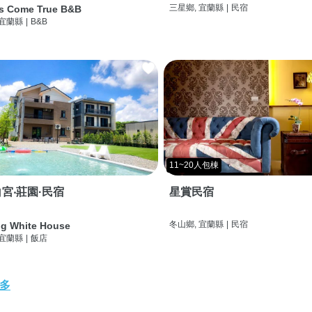
三星鄉, 宜蘭縣
|
民宿
s Come True B&B
 宜蘭縣
|
B&B
11~20人包棟
宮‧莊園·民宿
星賞民宿
冬山鄉, 宜蘭縣
|
民宿
g White House
 宜蘭縣
|
飯店
多