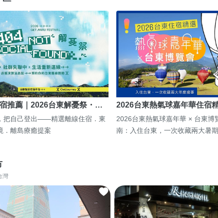
宿推薦｜2026台東解憂祭・…
2026台東熱氣球嘉年華住宿
，把自己登出——精選離線住宿．東
2026台東熱氣球嘉年華 × 台東
境．離島療癒提案
南：入住台東，一次收藏兩大暑
市
台灣