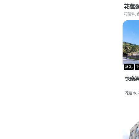
花蓮
花蓮縣, 
泳池
1
快樂狗
花蓮市,