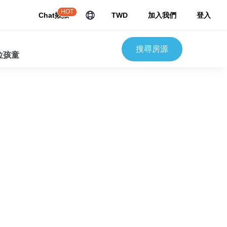
HOT
Chat揪揪
TWD
加入我們
登入
搜尋房源
 位孩童