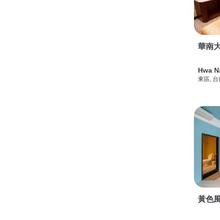
華南
Hwa N
東區, 
黃色