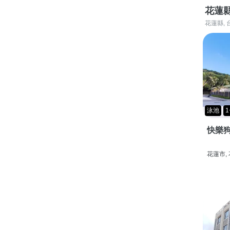
花蓮
花蓮縣, 
泳池
1
快樂狗
花蓮市,