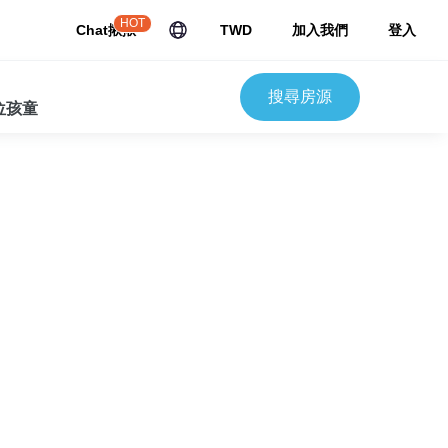
HOT
Chat揪揪
TWD
加入我們
登入
搜尋房源
 位孩童