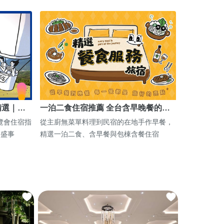
精選｜…
一泊二食住宿推薦 全台含早晚餐的…
博覽會住宿指
從主廚無菜單料理到民宿的在地手作早餐，
期盛事
精選一泊二食、含早餐與包棟含餐住宿