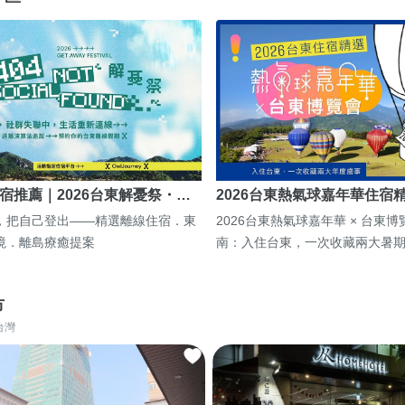
宿推薦｜2026台東解憂祭・…
2026台東熱氣球嘉年華住宿
，把自己登出——精選離線住宿．東
2026台東熱氣球嘉年華 × 台東
境．離島療癒提案
南：入住台東，一次收藏兩大暑
市
台灣