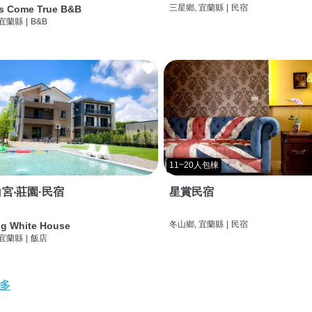
三星鄉, 宜蘭縣
|
民宿
s Come True B&B
 宜蘭縣
|
B&B
11~20人包棟
宮‧莊園·民宿
星賞民宿
冬山鄉, 宜蘭縣
|
民宿
g White House
 宜蘭縣
|
飯店
多