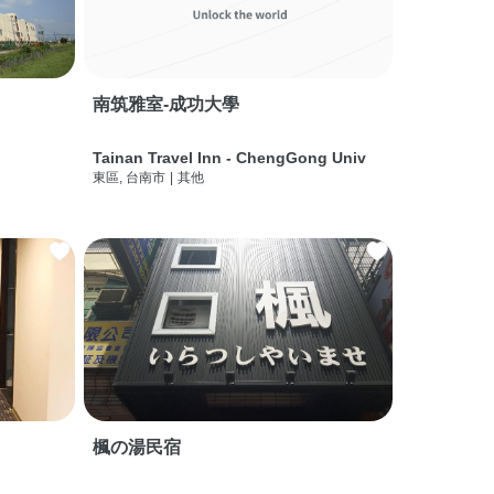
南筑雅室-成功大學
Tainan Travel Inn - ChengGong Univ
東區, 台南市
|
其他
楓の湯民宿