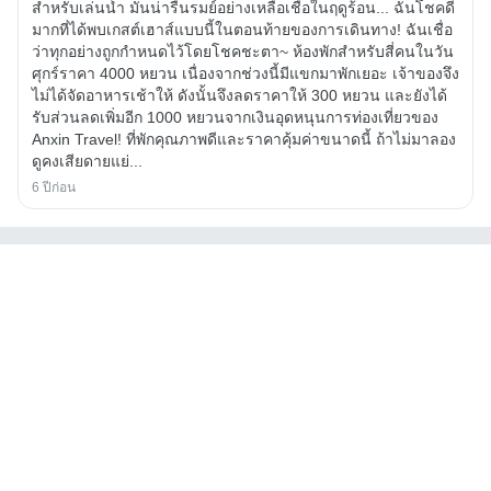
สำหรับเล่นน้ำ มันน่ารื่นรมย์อย่างเหลือเชื่อในฤดูร้อน... ฉันโชคดี
มากที่ได้พบเกสต์เฮาส์แบบนี้ในตอนท้ายของการเดินทาง! ฉันเชื่อ
ว่าทุกอย่างถูกกำหนดไว้โดยโชคชะตา~ ห้องพักสำหรับสี่คนในวัน
ศุกร์ราคา 4000 หยวน เนื่องจากช่วงนี้มีแขกมาพักเยอะ เจ้าของจึง
ไม่ได้จัดอาหารเช้าให้ ดังนั้นจึงลดราคาให้ 300 หยวน และยังได้
รับส่วนลดเพิ่มอีก 1000 หยวนจากเงินอุดหนุนการท่องเที่ยวของ
Anxin Travel! ที่พักคุณภาพดีและราคาคุ้มค่าขนาดนี้ ถ้าไม่มาลอง
ดูคงเสียดายแย่...
6 ปีก่อน