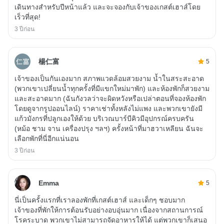
เดินทางสำหรับปีหน้าแล้ว และจะจองกับเจ้าของเกสต์เฮาส์โดย
เร็วที่สุด!
3 ปีก่อน
楊仁富
5
เจ้าของเป็นกันเองมาก สภาพแวดล้อมสวยงาม น้ำในสระสะอาด
(พวกเขาเปลี่ยนน้ำทุกครั้งที่มีแขกใหม่มาพัก) และห้องพักก็สวยงาม
และสะอาดมาก (ฉันกังวลว่าจะผิดหวังหรือเปล่าตอนที่จองห้องพัก
โดยดูจากรูปออนไลน์) ราคาเช่าทั้งหลังไม่แพง และพวกเขายังมี
แก้วมังกรที่ปลูกเองให้ด้วย บริเวณบาร์บีคิวมีอุปกรณ์ครบครัน
(หม้อ ชาม จาน เครื่องปรุง ฯลฯ) ครั้งหน้าที่มาฮวาเหลียน ฉันจะ
เลือกพักที่นี่อีกแน่นอน
3 ปีก่อน
Emma
5
นี่เป็นครั้งแรกที่เราลองพักที่เกสต์เฮาส์ และเด็กๆ ชอบมาก
เจ้าของที่พักให้การต้อนรับอย่างอบอุ่นมาก เนื่องจากสถานการณ์
โรคระบาด พวกเขาไม่สามารถจัดอาหารให้ได้ แต่พวกเขาก็เสนอ