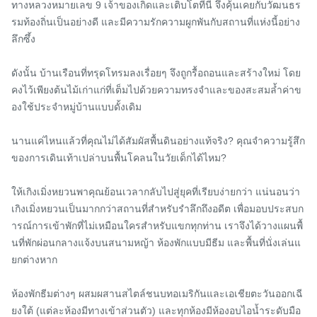
ทางหลวงหมายเลข 9 เจ้าของเกิดและเติบโตที่นี่ จึงคุ้นเคยกับวัฒนธร
รมท้องถิ่นเป็นอย่างดี และมีความรักความผูกพันกับสถานที่แห่งนี้อย่าง
ลึกซึ้ง

ดังนั้น บ้านเรือนที่ทรุดโทรมลงเรื่อยๆ จึงถูกรื้อถอนและสร้างใหม่ โดย
คงไว้เพียงต้นไม้เก่าแก่ที่เต็มไปด้วยความทรงจำและของสะสมล้ำค่าข
องใช้ประจำหมู่บ้านแบบดั้งเดิม

นานแค่ไหนแล้วที่คุณไม่ได้สัมผัสพื้นดินอย่างแท้จริง? คุณจำความรู้สึก
ของการเดินเท้าเปล่าบนพื้นโคลนในวัยเด็กได้ไหม?

ให้เกิงเมิ่งหยวนพาคุณย้อนเวลากลับไปสู่ยุคที่เรียบง่ายกว่า แน่นอนว่า 
เกิงเมิ่งหยวนเป็นมากกว่าสถานที่สำหรับรำลึกถึงอดีต เพื่อมอบประสบก
ารณ์การเข้าพักที่ไม่เหมือนใครสำหรับแขกทุกท่าน เราจึงได้วางแผนพื้
นที่พักผ่อนกลางแจ้งบนสนามหญ้า ห้องพักแบบมีธีม และพื้นที่นั่งเล่นแ
ยกต่างหาก

ห้องพักธีมต่างๆ ผสมผสานสไตล์ชนบทอเมริกันและเอเชียตะวันออกเฉี
ยงใต้ (แต่ละห้องมีทางเข้าส่วนตัว) และทุกห้องมีห้องอบไอน้ำระดับมือ