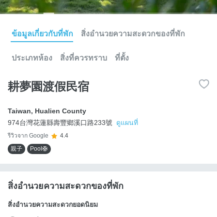
ข้อมูลเกี่ยวกับที่พัก
สิ่งอำนวยความสะดวกของที่พัก
ประเภทห้อง
สิ่งที่ควรทราบ
ที่ตั้ง
耕夢園渡假民宿
Taiwan
,
Hualien County
974台灣花蓮縣壽豐鄉溪口路233號
ดูแผนที่
รีวิวจาก Google
4.4
親子
Pool🛟
สิ่งอำนวยความสะดวกของที่พัก
สิ่งอำนวยความสะดวกยอดนิยม