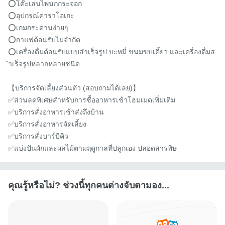
⭕️โต๊ะเล่นไพ่นกกระจอก

⭕️อุปกรณ์คาราโอเกะ

⭕️เกมกระดานง่ายๆ

⭕️กาแฟต้อนรับไม่จำกัด

⭕️เครื่องดื่มต้อนรับแบบสำเร็จรูป บะหมี่ ขนมขบเคี้ยว และเครื่องดื่มส
ำเร็จรูปหลากหลายชนิด

【บริการจัดเลี้ยงส่วนตัว (สอบถามได้เลย)】

✅️ส่วนลดพิเศษสำหรับการซื้ออาหารเช้าโฮมเมดเพิ่มเติม

✅️บริการสั่งอาหารเช้าส่งถึงบ้าน

✅️บริการสั่งอาหารจัดเลี้ยง

✅️บริการสั่งบาร์บีคิว

✅️แบ่งปันผักและผลไม้ตามฤดูกาลที่ปลูกเอง ปลอดสารพิษ
คุณรู้หรือไม่? ช่วงนี้ทุกคนต่างจับตามอง...