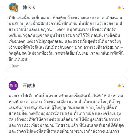
陳卡卡
5
ที่พักแห่งนี้ยอดเยี่ยมมาก! ห้องพักกว้างขวางและสะอาด เตียงนอน
นุ่มสบาย ห้องน้ำมีฝักบัวอาบน้ำที่ดีเยี่ยม พื้นที่กลางแจ้งสวยงาม มี
สระว่ายน้ำและเปลญวน – เด็กๆ สนุกกันมาก! เจ้าของที่พักจัด
เตรียมยาจุดกันยุงจากสมุนไพรธรรมชาติไว้ให้ ตอนที่เราเช็คอิน
เพิ่งฝนตก แต่เราไม่ถูกยุงกัดเลย และยาจุดกันยุงช่วยได้มากจริงๆ
เจ้าของที่พักใจดีและเป็นมิตรกับเด็กๆ มาก อาหารเช้าอร่อยมาก –
วัตถุดิบสดใหม่จากท้องถิ่น รสชาติเยี่ยมไปเลย เราจะกลับมาพักที่นี่
อีกแน่นอน!
3 ปีก่อน
巫靜潔
5
พวกเราไปเที่ยวกันเป็นครอบครัวและเช็คอินเมื่อวันที่ 16 สิงหาคม
ห้องพักสะอาดและกว้างขวาง มีสระว่ายน้ำตื้นขนาดใหญ่ที่เด็กๆ
เล่นกันอย่างสนุกสนาน! ผู้ใหญ่คุยกันและจิบชาอยู่ใกล้ๆ มีพื้นที่
สำหรับปิ้งย่างพร้อมอุปกรณ์ครบครัน ทั้งเตา หม้อ และเครื่องปรุง
รส เจ้าของที่พักให้ความช่วยเหลือดีมาก ให้ข้อมูลเกี่ยวกับอาหาร
และการท่องเที่ยวมากมาย โดยรวมแล้ว ที่นี่เป็นเกสต์เฮาส์ที่ดีที่สุด
และราคาไม่แพงที่สุดที่เราเคยพักมา! พวกเรากำลังวางแผนการ