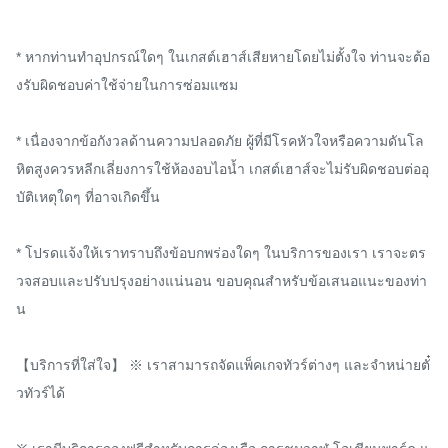
* หากท่านทำอุปกรณ์ใดๆ ในเกสต์เฮาส์เสียหายโดยไม่ตั้งใจ ท่านจะต้อ
งรับผิดชอบค่าใช้จ่ายในการซ่อมแซม

* เนื่องจากข้อกังวลด้านความปลอดภัย ผู้ที่มีโรคหัวใจหรือความดันโล
หิตสูงควรหลีกเลี่ยงการใช้ห้องอบไอน้ำ เกสต์เฮาส์จะไม่รับผิดชอบต่ออุ
บัติเหตุใดๆ ที่อาจเกิดขึ้น

* โปรดแจ้งให้เราทราบถึงข้อบกพร่องใดๆ ในบริการของเรา เราจะตร
วจสอบและปรับปรุงอย่างแน่นอน ขอบคุณสำหรับข้อเสนอแนะของท่า
น

【บริการที่ใส่ใจ】 ※ เราสามารถจัดแพ็คเกจทัวร์ต่างๆ และจำหน่ายตั๋
วทัวร์ได้
