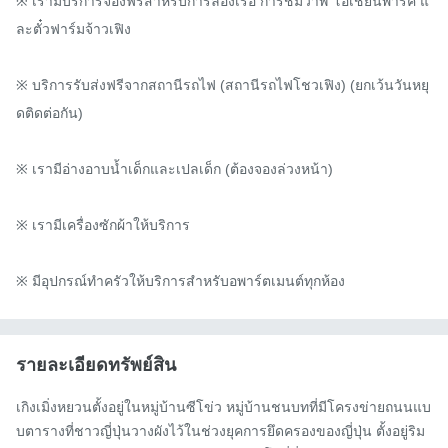
※ เรามีบริการจองฟรีสำหรับการล่องเรือ การชมวาฬ โอเชียนพาร์ค แ
ละตั๋วฟาร์มจ้าวเฟิง

※ บริการรับส่งฟรีจากสถานีรถไฟ (สถานีรถไฟโชวเฟิง) (ยกเว้นวันหยุ
ดติดต่อกัน)

※ เรามีอ่างอาบน้ำเด็กและเปลเด็ก (ต้องจองล่วงหน้า)

※ เรามีเครื่องซักผ้าให้บริการ

※ มีอุปกรณ์ทำครัวให้บริการสำหรับอพาร์ตเมนต์ทุกห้อง
รายละเอียดทรัพย์สิน
เกิงเมิ่งหยวนตั้งอยู่ในหมู่บ้านซีโข่ว หมู่บ้านชนบทที่มีโครงข่ายถนนแบ
บตารางที่ชาวญี่ปุ่นวางผังไว้ในช่วงยุคการยึดครองของญี่ปุ่น ตั้งอยู่ริม