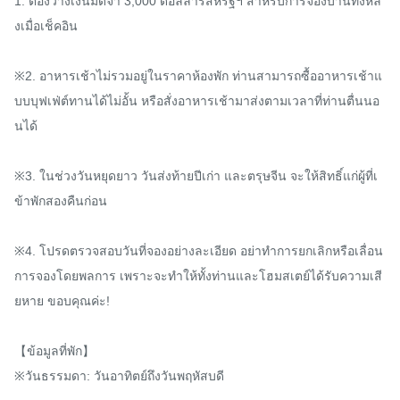
1. ต้องวางเงินมัดจำ 3,000 ดอลลาร์สหรัฐฯ สำหรับการจองบ้านทั้งหลั
งเมื่อเช็คอิน

※2. อาหารเช้าไม่รวมอยู่ในราคาห้องพัก ท่านสามารถซื้ออาหารเช้าแ
บบบุฟเฟ่ต์ทานได้ไม่อั้น หรือสั่งอาหารเช้ามาส่งตามเวลาที่ท่านตื่นนอ
นได้

※3. ในช่วงวันหยุดยาว วันส่งท้ายปีเก่า และตรุษจีน จะให้สิทธิ์แก่ผู้ที่เ
ข้าพักสองคืนก่อน

※4. โปรดตรวจสอบวันที่จองอย่างละเอียด อย่าทำการยกเลิกหรือเลื่อน
การจองโดยพลการ เพราะจะทำให้ทั้งท่านและโฮมสเตย์ได้รับความเสี
ยหาย ขอบคุณค่ะ!

【ข้อมูลที่พัก】

※วันธรรมดา: วันอาทิตย์ถึงวันพฤหัสบดี
