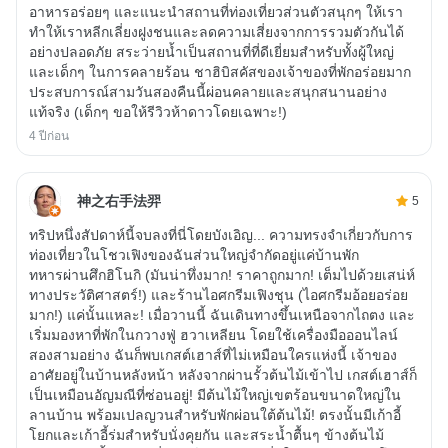
อาหารอร่อยๆ และแนะนำสถานที่ท่องเที่ยวส่วนตัวสนุกๆ ให้เรา
ทำให้เราหลีกเลี่ยงฝูงชนและลดความเสี่ยงจากการรวมตัวกันได้
อย่างปลอดภัย สระว่ายน้ำเป็นสถานที่ที่ดีเยี่ยมสำหรับทั้งผู้ใหญ่
และเด็กๆ ในการคลายร้อน ชาฮิบิสคัสของเจ้าของที่พักอร่อยมาก
ประสบการณ์สามวันสองคืนนี้ผ่อนคลายและสนุกสนานอย่าง
แท้จริง (เด็กๆ ขอให้รีวิวห้าดาวโดยเฉพาะ!)
4 ปีก่อน
神之右手法羿
5
ทริปหนึ่งสัปดาห์นี้จบลงที่นี่โดยบังเอิญ... ความทรงจำเกี่ยวกับการ
ท่องเที่ยวในโชวเฟิงของฉันส่วนใหญ่จำกัดอยู่แค่บ้านพัก
ทหารผ่านศึกฮิโนกิ (มันน่าทึ่งมาก! ราคาถูกมาก! เต็มไปด้วยเสน่ห์
ทางประวัติศาสตร์!) และร้านไอศกรีมเฟิงชุน (ไอศกรีมอ้อยอร่อย
มาก!) แค่นั้นแหละ! เมื่อวานนี้ ฉันเดินทางขึ้นเหนือจากไถตง และ
เริ่มมองหาที่พักในกวางฟู่ ฮวาเหลียน โดยใช้เครื่องมือออนไลน์
สองสามอย่าง ฉันก็พบเกสต์เฮาส์ที่ไม่เหมือนใครแห่งนี้ เจ้าของ
อาศัยอยู่ในบ้านหลังหน้า หลังจากผ่านรั้วต้นไม้เข้าไป เกสต์เฮาส์ก็
เป็นเหมือนอัญมณีที่ซ่อนอยู่! มีต้นไม้ใหญ่เขตร้อนขนาดใหญ่ใน
ลานบ้าน พร้อมเปลญวนสำหรับพักผ่อนใต้ต้นไม้! ตรงนั้นมีเก้าอี้
โยกและเก้าอี้ร่มสำหรับนั่งคุยกัน และสระน้ำตื้นๆ ข้างต้นไม้