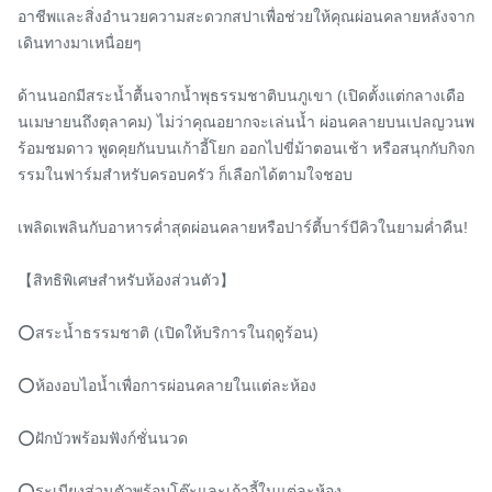
อาชีพและสิ่งอำนวยความสะดวกสปาเพื่อช่วยให้คุณผ่อนคลายหลังจาก
เดินทางมาเหนื่อยๆ

ด้านนอกมีสระน้ำตื้นจากน้ำพุธรรมชาติบนภูเขา (เปิดตั้งแต่กลางเดือ
นเมษายนถึงตุลาคม) ไม่ว่าคุณอยากจะเล่นน้ำ ผ่อนคลายบนเปลญวนพ
ร้อมชมดาว พูดคุยกันบนเก้าอี้โยก ออกไปขี่ม้าตอนเช้า หรือสนุกกับกิจก
รรมในฟาร์มสำหรับครอบครัว ก็เลือกได้ตามใจชอบ

เพลิดเพลินกับอาหารค่ำสุดผ่อนคลายหรือปาร์ตี้บาร์บีคิวในยามค่ำคืน!

【สิทธิพิเศษสำหรับห้องส่วนตัว】

⭕️สระน้ำธรรมชาติ (เปิดให้บริการในฤดูร้อน)

⭕️ห้องอบไอน้ำเพื่อการผ่อนคลายในแต่ละห้อง

⭕️ฝักบัวพร้อมฟังก์ชั่นนวด

⭕️ระเบียงส่วนตัวพร้อมโต๊ะและเก้าอี้ในแต่ละห้อง
