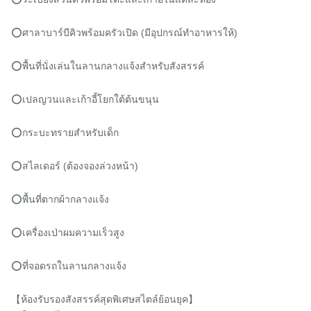
⭕️ศาลาบาร์บีคิวพร้อมครัวเปิด (มีอุปกรณ์ทำอาหารให้)

⭕️พื้นที่นั่งเล่นในลานกลางแจ้งสำหรับสังสรรค์

⭕️เปลญวนและเก้าอี้โยกใต้ต้นขนุน

⭕️กระบะทรายสำหรับเด็ก

⭕️สไลเดอร์ (ต้องจองล่วงหน้า)

⭕️พื้นที่ตากผ้ากลางแจ้ง

⭕️เครื่องเป่าผมความเร็วสูง

⭕️ที่จอดรถในลานกลางแจ้ง

【ห้องรับรองสังสรรค์สุดพิเศษสไตล์ย้อนยุค】
