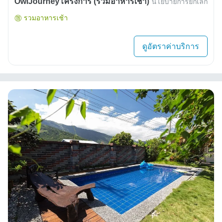
OwlJourneyโครงการ (รวมอาหารเช้า)
นโยบายการยกเลิก
รวมอาหารเช้า
ดูอัตราค่าบริการ