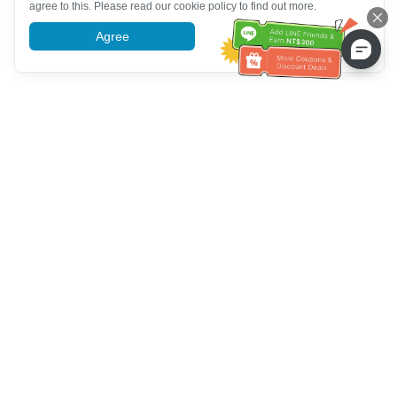
agree to this. Please read our cookie policy to find out more.
Agree
More information
Bantuan Layanan Pelanggan
Hubungi kami：
+886-2-6610-0183
(Ramah bagi lansia)
Nomor Faks：
+886-2-6610-0185
Jam kerja kantor：
Hari kerja 10:00 ~ 18:30