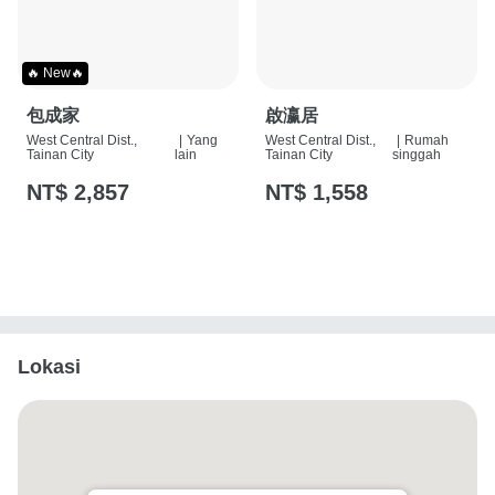
🔥 New🔥
包成家
啟瀛居
West Central Dist.,
|
Yang
West Central Dist.,
|
Rumah
Tainan City
lain
Tainan City
singgah
NT$ 2,857
NT$ 1,558
Lokasi