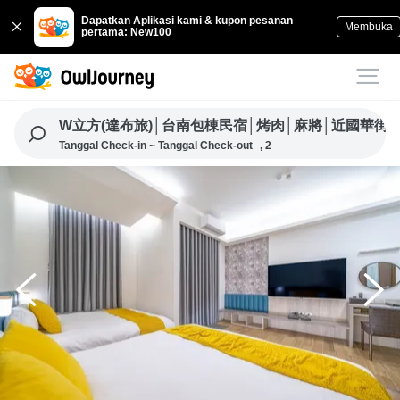
Dapatkan Aplikasi kami & kupon pesanan
Membuka
pertama: New100
W立方(達布旅)│台南包棟民宿│烤肉│麻將│近國華街
Tanggal Check-in ~ Tanggal Check-out
, 2