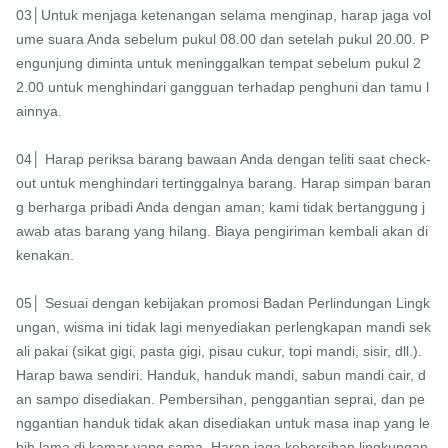
03│Untuk menjaga ketenangan selama menginap, harap jaga vol
ume suara Anda sebelum pukul 08.00 dan setelah pukul 20.00. P
engunjung diminta untuk meninggalkan tempat sebelum pukul 2
2.00 untuk menghindari gangguan terhadap penghuni dan tamu l
ainnya.

04│ Harap periksa barang bawaan Anda dengan teliti saat check-
out untuk menghindari tertinggalnya barang. Harap simpan baran
g berharga pribadi Anda dengan aman; kami tidak bertanggung j
awab atas barang yang hilang. Biaya pengiriman kembali akan di
kenakan.

05│ Sesuai dengan kebijakan promosi Badan Perlindungan Lingk
ungan, wisma ini tidak lagi menyediakan perlengkapan mandi sek
ali pakai (sikat gigi, pasta gigi, pisau cukur, topi mandi, sisir, dll.). 
Harap bawa sendiri. Handuk, handuk mandi, sabun mandi cair, d
an sampo disediakan. Pembersihan, penggantian seprai, dan pe
nggantian handuk tidak akan disediakan untuk masa inap yang le
bih lama di kamar yang sama. Harap jaga kebersihan lingkungan 