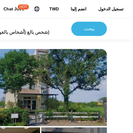
HOT
تسجيل الدخول
انضم إلينا
TWD
Chat JuJu
يبحث
2شخص بالغ (أشخاص بالغون) 0 أطفال)