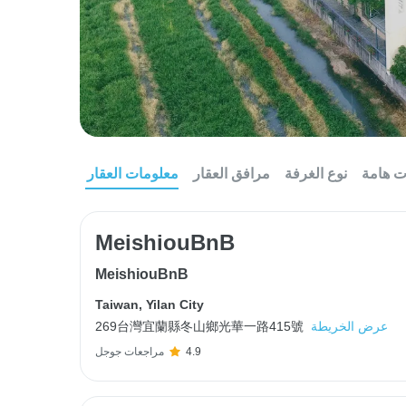
ت هامة
نوع الغرفة
مرافق العقار
معلومات العقار
MeishiouBnB
MeishiouBnB
Taiwan
,
Yilan City
عرض الخريطة
269台灣宜蘭縣冬山鄉光華一路415號
4.9
مراجعات جوجل