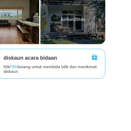
Jumlah20foto
diskaun acara bidaan
Klik
Pilih
butang untuk membida bilik dan menikmati
diskaun.