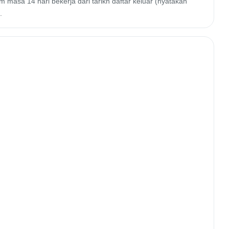
 masa 14 hari bekerja dari tarikh daftar keluar (nyatakan
.