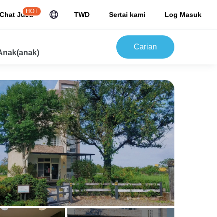
HOT
Chat JuJu
TWD
Sertai kami
Log Masuk
Carian
Anak(anak)