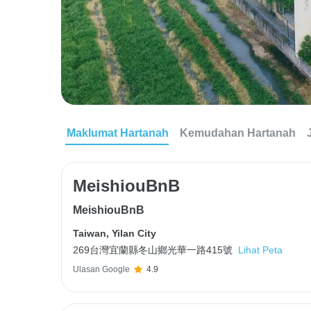
Maklumat Hartanah
Kemudahan Hartanah
MeishiouBnB
MeishiouBnB
Taiwan
,
Yilan City
269台灣宜蘭縣冬山鄉光華一路415號
Lihat Peta
Ulasan Google
4.9