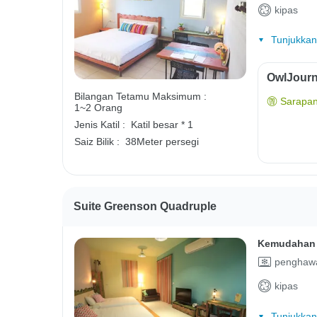
kipas
Tunjukkan
OwlJourn
Bilangan Tetamu Maksimum :
Sarapan
1~2 Orang
Jenis Katil :
Katil besar * 1
Saiz Bilik :
38Meter persegi
Suite Greenson Quadruple
Kemudahan 
penghawa
kipas
Tunjukkan