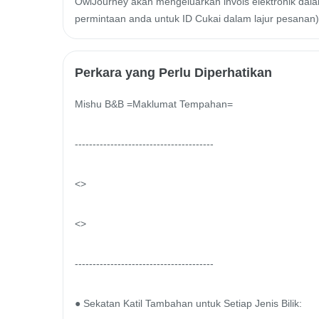
OwlJourney akan mengeluarkan invois elektronik dalam
permintaan anda untuk ID Cukai dalam lajur pesanan)
Perkara yang Perlu Diperhatikan
Mishu B&B =Maklumat Tempahan=

---------------------------------------

<
>

<
>

---------------------------------------

● Sekatan Katil Tambahan untuk Setiap Jenis Bilik:
