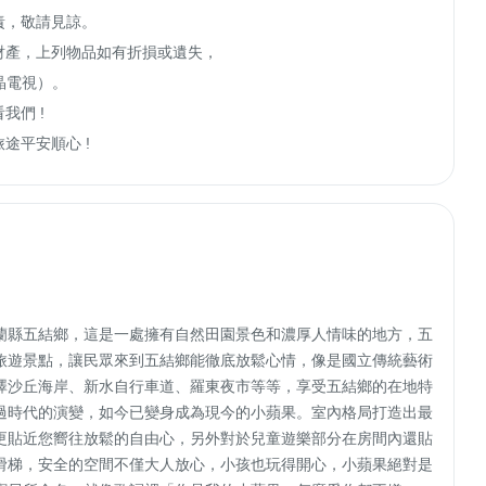
，敬請見諒。

財產，上列物品如有折損或遺失，

 ! 

途平安順心 !
蘭縣五結鄉，這是一處擁有自然田園景色和濃厚人情味的地方，五
旅遊景點，讓民眾來到五結鄉能徹底放鬆心情，像是國立傳統藝術
澤沙丘海岸、新水自行車道、羅東夜市等等，享受五結鄉的在地特
過時代的演變，如今已變身成為現今的小蘋果。室內格局打造出最
更貼近您嚮往放鬆的自由心，另外對於兒童遊樂部分在房間內還貼
滑梯，安全的空間不僅大人放心，小孩也玩得開心，小蘋果絕對是