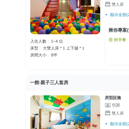
雙人床
顯示全部(2
揪你專案(
附早餐
入住人數 :
1~4 位
床型 :
大雙人床 * 1
上下舖 * 1
房間大小 :
8坪
一館-親子三人套房
房型設施
空調
雙人床
顯示全部(2