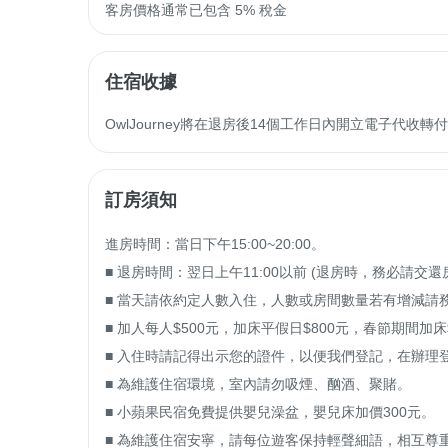
客房價格通常已包含 5% 稅金
住宿收據
OwlJourney將在退房後14個工作日內開立電子代
訂房須知
進房時間：當日下午15:00~20:00。

■ 退房時間：翌日上午11:00以前 (退房時，務必請交還
■ 當天請依約定人數入住，人數或房間數量若有增減請務
■ 加人每人$500元，加床平假日$800元，春節期間加床$
■ 入住時請記得出示您的證件，以便我們登記，在辦理
■ 為維護住宿環境，室內請勿吸煙、酗酒、聚賭。

■ 小蘋果民宿免費提供嬰兒澡盆，嬰兒床加價300元。

■ 為維護住宿安寧，請每位遊客保持輕聲細語，相互尊重