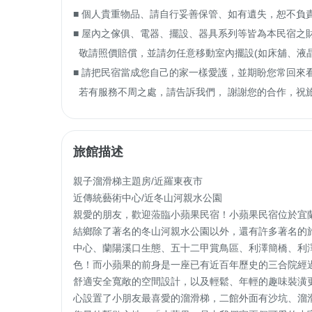
■ 個人貴重物品、請自行妥善保管、如有遺失，恕不負責
■ 屋內之傢俱、電器、擺設、器具系列等皆為本民宿之
  敬請照價賠償，並請勿任意移動室內擺設(如床舖、液晶電視）。

■ 請把民宿當成您自己的家一樣愛護，並期盼您常回來看我們
  若有服務不周之處，請告訴我們， 謝謝您的合作，祝旅
旅館描述
親子溜滑梯主題房/近羅東夜市

近傳統藝術中心/近冬山河親水公園

親愛的朋友，歡迎蒞臨小蘋果民宿！小蘋果民宿位於宜
結鄉除了著名的冬山河親水公園以外，還有許多著名的
中心、蘭陽溪口生態、五十二甲賞鳥區、利澤簡橋、利
色！而小蘋果的前身是一座已有近百年歷史的三合院經
舒適安全寬敞的空間設計，以及輕鬆、年輕的趣味裝潢
心設置了小朋友最喜愛的溜滑梯，二館外面有沙坑、溜