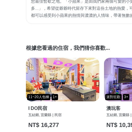
您最佳暫歇之地。「小蘋果」是由我們家兩個可愛的小
多...」，希望從爺爺時代留存下來對這份土地的熱愛
都可以感受到小蘋果的熱情與濃濃的人情味，帶著無數
根據您看過的住宿，我們猜你喜歡...
11~20人包棟
1+
派對狂歡
3+
I DO民宿
澳玩客
五結鄉, 宜蘭縣
|
民宿
五結鄉, 宜蘭縣
|
NT$ 16,277
NT$ 10,3