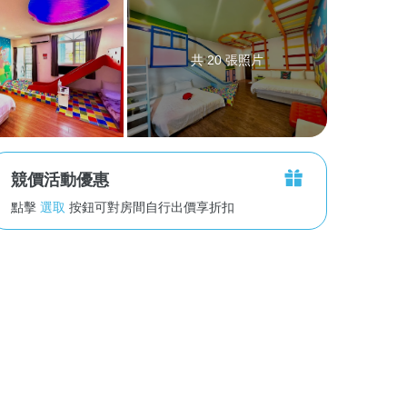
共 20 張照片
競價活動優惠
點擊
選取
按鈕可對房間自行出價享折扣