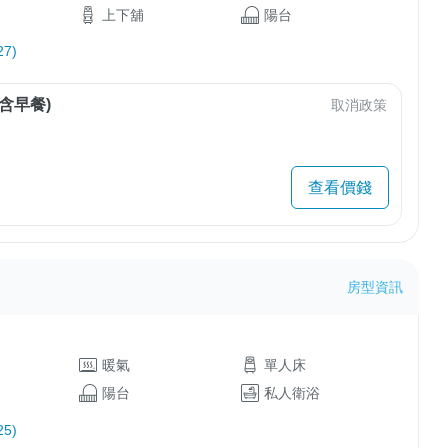
上下舖
陽台
7)
含早餐)
取消政策
查看價錢
房型資訊
暖氣
單人床
陽台
私人衛浴
5)