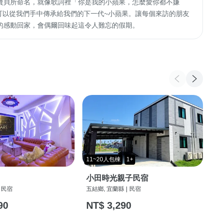
寶貝所命名，就像歌詞裡「你是我的小蘋果，怎麼愛你都不嫌
，可以從我們手中傳承給我們的下一代~小蘋果。讓每個來訪的朋友
的感動回家，會偶爾回味起這令人難忘的假期。
11~20人包棟
1+
小田時光親子民宿
民宿
五結鄉, 宜蘭縣
|
民宿
90
NT$ 3,290