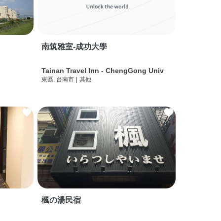
南筑雅室-成功大學
Tainan Travel Inn - ChengGong Univ
東區, 台南市
|
其他
楓の湯民宿