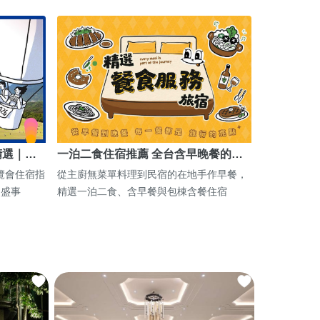
精選｜…
一泊二食住宿推薦 全台含早晚餐的…
博覽會住宿指
從主廚無菜單料理到民宿的在地手作早餐，
期盛事
精選一泊二食、含早餐與包棟含餐住宿