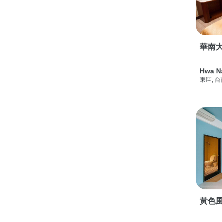
華南
Hwa N
東區, 
黃色