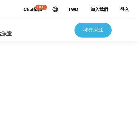
HOT
Chat揪揪
TWD
加入我們
登入
搜尋房源
 位孩童