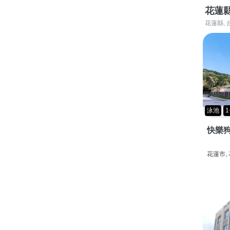
花蓮
花蓮縣, 
泳池
1
快樂狗
花蓮市,