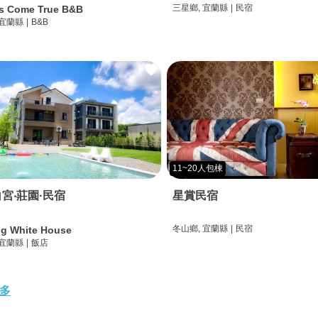
三星鄉, 宜蘭縣
|
民宿
s Come True B&B
 宜蘭縣
|
B&B
11~20人包棟
宮‧莊園·民宿
星賞民宿
冬山鄉, 宜蘭縣
|
民宿
g White House
 宜蘭縣
|
飯店
多