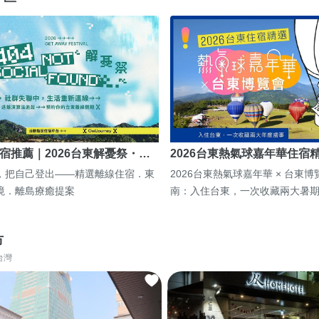
宿推薦｜2026台東解憂祭・…
2026台東熱氣球嘉年華住宿
，把自己登出——精選離線住宿．東
2026台東熱氣球嘉年華 × 台東
境．離島療癒提案
南：入住台東，一次收藏兩大暑
市
台灣