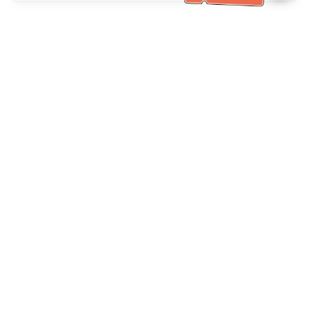
Service client
Appelez-nous：
+886-2-6610-0183
(Adapté aux aînés)
Numéro de fax：
+886-2-6610-0185
Heures de bureau：
Jours de la semaine 10:00 ~ 18:30