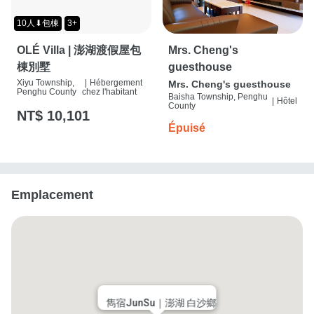
10人⬇包棟
3+
OLÉ Villa | 澎湖渡假屋包
Mrs. Cheng's
棟別墅
guesthouse
Xiyu Township,
|
Hébergement
Mrs. Cheng's guesthouse
Penghu County
chez l'habitant
Baisha Township, Penghu
|
Hôtel
County
NT$ 10,101
Épuisé
Emplacement
雋宿JunSu｜澎湖 白沙鄉