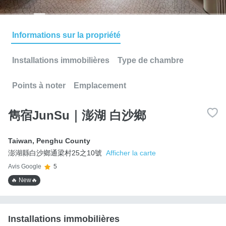
Informations sur la propriété
Installations immobilières
Type de chambre
Points à noter
Emplacement
雋宿JunSu｜澎湖 白沙鄉
Taiwan
,
Penghu County
澎湖縣白沙鄉通梁村25之10號
Afficher la carte
Avis Google
5
🔥 New🔥
Installations immobilières