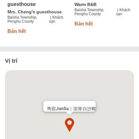
guesthouse
Warm B&B
Baisha Township,
|
Khách
Mrs. Cheng's guesthouse
Penghu County
sạn
Baisha Township,
|
Khách
Penghu County
sạn
Bán hết
Bán hết
Vị trí
雋宿JunSu｜澎湖 白沙鄉