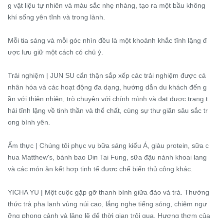
g vật liệu tự nhiên và màu sắc nhẹ nhàng, tạo ra một bầu không 
khí sống yên tĩnh và trong lành.

Mỗi tia sáng và mỗi góc nhìn đều là một khoảnh khắc tĩnh lặng đ
ược lưu giữ một cách có chủ ý.

Trải nghiệm | JUN SU cẩn thận sắp xếp các trải nghiệm được cá 
nhân hóa và các hoạt động đa dạng, hướng dẫn du khách đến g
ần với thiên nhiên, trò chuyện với chính mình và đạt được trạng t
hái tĩnh lặng về tinh thần và thể chất, cùng sự thư giãn sâu sắc tr
ong bình yên.

Ẩm thực | Chúng tôi phục vụ bữa sáng kiểu Á, giàu protein, sữa c
hua Matthew's, bánh bao Din Tai Fung, sữa đậu nành khoai lang 
và các món ăn kết hợp tinh tế được chế biến thủ công khác.

YICHA YU | Một cuộc gặp gỡ thanh bình giữa đảo và trà. Thưởng 
thức trà pha lạnh vùng núi cao, lắng nghe tiếng sóng, chiêm ngư
ỡng phong cảnh và lặng lẽ để thời gian trôi qua. Hương thơm của 