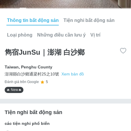
Thông tin bất động sản
Tiện nghi bất động sản
Loại phòng
Những điều cần lưu ý
Vị trí
雋宿JunSu｜澎湖 白沙鄉
Taiwan
,
Penghu County
澎湖縣白沙鄉通梁村25之10號
Xem bản đồ
Đánh giá trên Google
5
🔥 New🔥
Tiện nghi bất động sản
các tiện nghi phổ biến