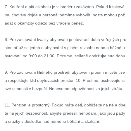
7. Kouření a pití alkoholu je v interiéru zakázáno. Pokud k takové
mu chování dojde a personál odmítne vyhovět, hosté mohou pož
ádat o okamžitý odjezd bez vrácení peněz.

8. Pro zachování kvality ubytování je otevírací doba veřejných pro
stor, ať už se jedná o ubytování v plném rozsahu nebo o běžné u
bytování, od 9:00 do 21:00. Prosíme, striktně dodržujte tuto dobu.

9. Pro zachování klidného prostředí ubytování prosím mluvte tiše 
a respektujte klid ubytovacích prostor. 10. Prosíme, uschovejte si 
své cennosti v bezpečí. Neneseme odpovědnost za jejich ztrátu.

11. Penzion je prostorný. Pokud máte děti, dohlížejte na ně a dbej
te na jejich bezpečnost, abyste předešli nehodám, jako jsou pády 
a srážky v důsledku nadměrného běhání a skákání.
