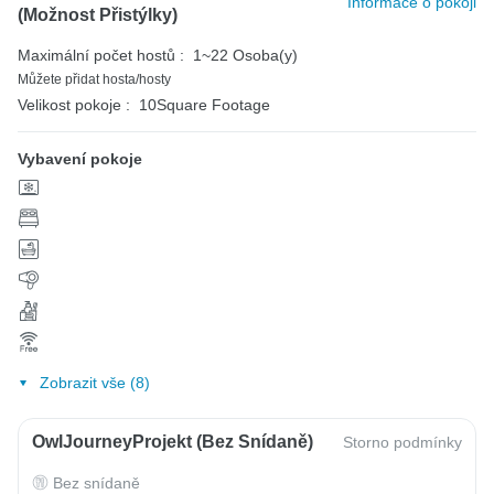
Informace o pokoji
(možnost Přistýlky)
Maximální počet hostů :
1~22 Osoba(y)
Můžete přidat hosta/hosty
Velikost pokoje :
10Square Footage
Vybavení pokoje
Zobrazit vše (8)
OwlJourneyProjekt (bez Snídaně)
Storno podmínky
Bez snídaně