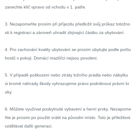
zanechte klíč vpravo od vchodu v 1. patře.

3. Nezapomeňte prosím při příjezdu předložit svůj průkaz totožno
sti k registraci a zároveň uhradit zbývající částku za ubytování.

4. Pro zachování kvality ubytování se prosím ubytujte podle počtu 
hostů v pokoji. Domácí mazlíčci nejsou povoleni.

5. V případě poškození nebo ztráty ložního prádla nebo nábytku 
si kromě náhrady škody vyhrazujeme právo podniknout právní kr
oky.

6. Můžete využívat poskytnuté vybavení a herní prvky. Nezapome
ňte je prosím po použití vrátit na původní místo. Toto je příležitost 
vzdělávat další generaci.
