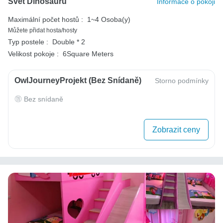
Svět Dinosaurů
Informace o pokoji
Maximální počet hostů :
1~4 Osoba(y)
Můžete přidat hosta/hosty
Typ postele :
Double * 2
Velikost pokoje :
6Square Meters
OwlJourneyProjekt (bez Snídaně)
Storno podmínky
Bez snídaně
Zobrazit ceny