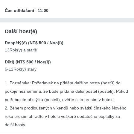
Čas odhlášení
11:00
Další host(é)
Dospělý(é) (
NT$ 500
/ Noc(i))
13Rok(y) a starší
Děti) (
NT$ 500
/ Noc(i))
6-12Rok(y) starý
1. Poznámka: Požadavek na přidání dalšího hosta (hostů) do
pokoje neznamená, že bude přidána další postel (postelí). Pokud
potřebujete přistýlku (postelí), ověřte si to prosím v hotelu.
2. Během prodloužených víkendů nebo svátků čínského Nového
roku prosím uhraďte v hotelu veškeré dodatečné poplatky za
další hosty.