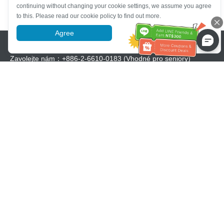
continuing without changing your cookie settings, we assume you agree
to this. Please read our cookie policy to find out more.
Agree
More information
Pomoc se zákaznickým servisem
Zavolejte nám：
+886-2-6610-0183
(Vhodné pro seniory)
Číslo faxu：
+886-2-6610-0185
Úřední hodiny：
Všední dny 10:00 ~ 18:30
Skupina OwlTing
Oficiální webové stránky
Official Website
OwlTing Premium
OwlTing Premium