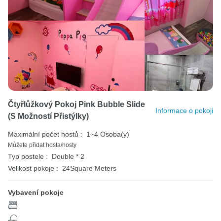
Čtyřlůžkový Pokoj Pink Bubble Slide
Informace o pokoji
(s Možností Přistýlky)
Maximální počet hostů :
1~4 Osoba(y)
Můžete přidat hosta/hosty
Typ postele :
Double * 2
Velikost pokoje :
24Square Meters
Vybavení pokoje