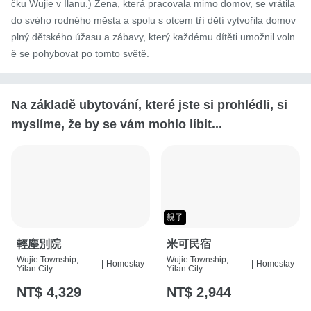
čku Wujie v Ilanu.) Žena, která pracovala mimo domov, se vrátila 
do svého rodného města a spolu s otcem tří dětí vytvořila domov 
plný dětského úžasu a zábavy, který každému dítěti umožnil voln
ě se pohybovat po tomto světě.
Na základě ubytování, které jste si prohlédli, si
myslíme, že by se vám mohlo líbit...
親子
輕塵別院
米可民宿
Wujie Township,
Wujie Township,
|
Homestay
|
Homestay
Yilan City
Yilan City
NT$ 4,329
NT$ 2,944