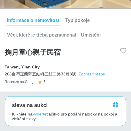
Informace o nemovitosti
Typ pokoje
Věci, které je třeba poznamenat
Umístění
掬月童心親子民宿
Taiwan
,
Yilan City
268台灣宜蘭縣五結鄉三結二路33巷8號
Zobrazit mapu
Recenze na Googlu
5
sleva na aukci
Klikněte na
Vyberte
tlačítko pro podání nabídky na pokoj a
získání slevy.