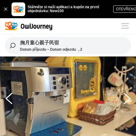
Stáhněte si naši aplikaci a kupón na první
OTEVŘEN
objednávku: New100
掬月童心親子民宿
Datum příjezdu ~ Datum odjezdu
, 2