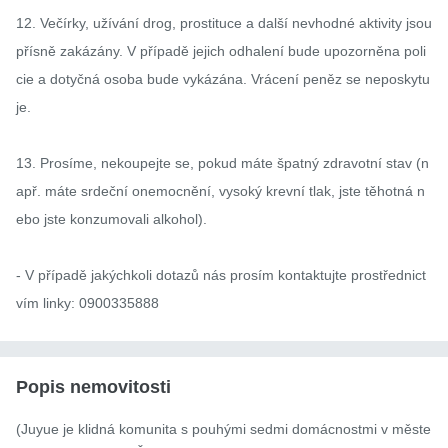
12. Večírky, užívání drog, prostituce a další nevhodné aktivity jsou 
přísně zakázány. V případě jejich odhalení bude upozorněna poli
cie a dotyčná osoba bude vykázána. Vrácení peněz se neposkytu
je.

13. Prosíme, nekoupejte se, pokud máte špatný zdravotní stav (n
apř. máte srdeční onemocnění, vysoký krevní tlak, jste těhotná n
ebo jste konzumovali alkohol).

- V případě jakýchkoli dotazů nás prosím kontaktujte prostřednict
vím linky: 0900335888
Popis nemovitosti
(Juyue je klidná komunita s pouhými sedmi domácnostmi v měste