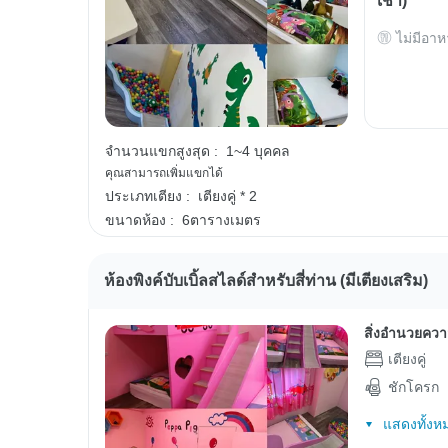
เช้า)
ไม่มีอาห
จำนวนแขกสูงสุด :
1~4 บุคคล
คุณสามารถเพิ่มแขกได้
ประเภทเตียง :
เตียงคู่ * 2
ขนาดห้อง :
6ตารางเมตร
ห้องพิงค์บับเบิ้ลสไลด์สำหรับสี่ท่าน (มีเตียงเสริม)
สิ่งอำนวยคว
เตียงคู่
ชักโครก
แสดงทั้งห