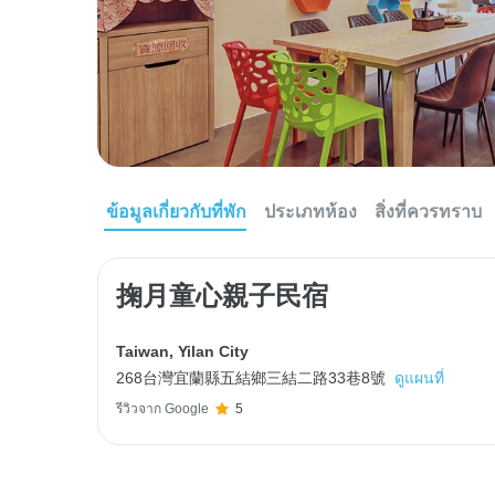
ข้อมูลเกี่ยวกับที่พัก
ประเภทห้อง
สิ่งที่ควรทราบ
掬月童心親子民宿
Taiwan
,
Yilan City
268台灣宜蘭縣五結鄉三結二路33巷8號
ดูแผนที่
รีวิวจาก Google
5