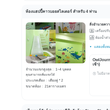
ห้องแฮปปี้คาวบอยสไลเดอร์ สำหรับ 4 ท่าน
สิ่งอำนวยคว
เครื่องปร
ห้องน้ำส่
แสดงทั้งห
OwlJourn
เช้า)
จำนวนแขกสูงสุด :
1~4 บุคคล
ไม่มีอาห
คุณสามารถเพิ่มแขกได้
ประเภทเตียง :
เตียงคู่ * 2
ขนาดห้อง :
21ตารางเมตร