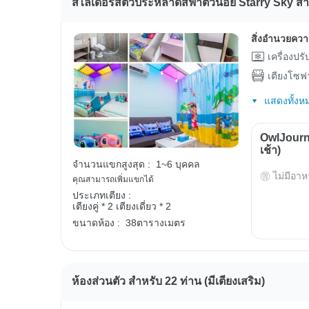
สไลเดอร์สัตว์ประหลาดสีฟ้าตัวน้อย Starry Sky ส
สิ่งอำนวยคว
เครื่องปร
เตียงโซฟ
แสดงทั้งห
OwlJourn
เช้า)
จำนวนแขกสูงสุด :
1~6 บุคคล
ไม่มีอาห
คุณสามารถเพิ่มแขกได้
ประเภทเตียง :
เตียงคู่ * 2
เตียงเดี่ยว * 2
ขนาดห้อง :
38ตารางเมตร
ห้องส่วนตัว สำหรับ 22 ท่าน (มีเตียงเสริม)