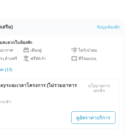
เสริม)
ข้อมูลห้องพัก
ามสะดวกในห้องพัก
ับอากาศ
เตียงคู่
ไดร์เป่าผม
ระล้างฟรี
ฟรีWi-Fi
ทีวีจอแบน
มด (13)
eyระยะเวลาโครงการ (ไม่รวมอาหาร
นโยบายการ
ยกเลิก
ารเช้า
ดูอัตราค่าบริการ