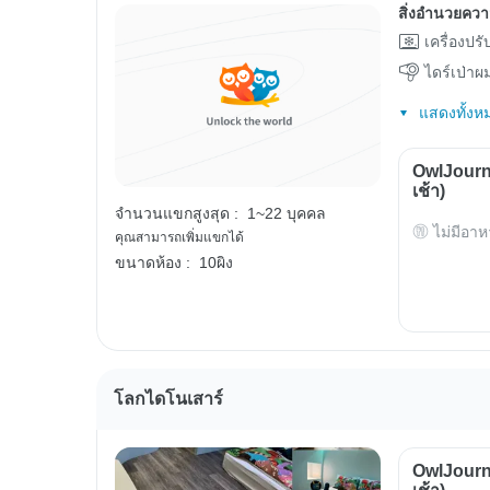
สิ่งอำนวยคว
เครื่องปร
ไดร์เป่าผ
แสดงทั้งห
OwlJourn
เช้า)
จำนวนแขกสูงสุด :
1~22 บุคคล
ไม่มีอาห
คุณสามารถเพิ่มแขกได้
ขนาดห้อง :
10ผิง
โลกไดโนเสาร์
OwlJourn