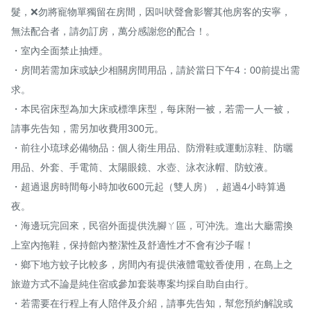
髮，❌勿將寵物單獨留在房間，因叫吠聲會影響其他房客的安寧，
無法配合者，請勿訂房，萬分感謝您的配合！。

・室內全面禁止抽煙。

・房間若需加床或缺少相關房間用品，請於當日下午4：00前提出需
求。

・本民宿床型為加大床或標準床型，每床附一被，若需一人一被，
請事先告知，需另加收費用300元。

・前往小琉球必備物品：個人衛生用品、防滑鞋或運動涼鞋、防曬
用品、外套、手電筒、太陽眼鏡、水壺、泳衣泳帽、防蚊液。

・超過退房時間每小時加收600元起（雙人房），超過4小時算過
夜。

・海邊玩完回來，民宿外面提供洗腳ㄚ區，可沖洗。進出大廳需換
上室內拖鞋，保持館內整潔性及舒適性才不會有沙子喔！

・鄉下地方蚊子比較多，房間內有提供液體電蚊香使用，在島上之
旅遊方式不論是純住宿或參加套裝專案均採自助自由行。

・若需要在行程上有人陪伴及介紹，請事先告知，幫您預約解說或