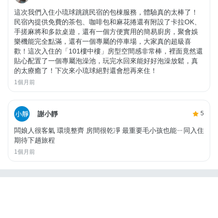
這次我們入住小琉球跳跳民宿的包棟服務，體驗真的太棒了！
民宿內提供免費的茶包、咖啡包和麻花捲還有附設了卡拉OK、
手搓麻將和多款桌遊，還有一個方便實用的簡易廚房，聚會娛
樂機能完全點滿，還有一個專屬的停車場，大家真的超級喜
歡！這次入住的「101樓中樓」房型空間感非常棒，裡面竟然還
貼心配置了一個專屬泡澡池，玩完水回來能好好泡澡放鬆，真
的太療癒了！下次來小琉球絕對還會想再來住！
1個月前
謝小靜
5
闆娘人很客氣 環境整齊 房間很乾凈 最重要毛小孩也能ㄧ同入住
期待下趟旅程
1個月前