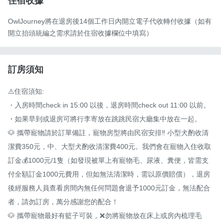
住宿收據
OwlJourney將在退房後14個工作日內開立電子代收轉付收據（如有
開立抬頭統編之需求請於住宿收據欄位中填寫）
訂房須知
⚠️住宿須知:

・入房時間check in 15:00 以後，退房時間check out 11:00 以前。

・如果早到或退房可將行李寄放在跳跳民宿大廳集中放在一起。

🐶 攜帶寵物請於訂單備註，寵物房型將由民宿安排‼️ 小型犬酌收清
潔費350元，中、大型犬酌收清潔費400元。我們會在寵物入住收取
訂金💰1000元/1隻（如發現被單上有寵物毛、尿液、糞便，皆需支
付全額訂金1000元費用，但如無法清潔時，需以原價賠償），退房
後經服務人員查看房間內無任何問題會退予1000元訂金，無法配合
者，請勿訂房，萬分感謝您的配合！

🐶 攜帶寵物最好有籃子可裝，❌勿將寵物放在床上或房內梳理毛