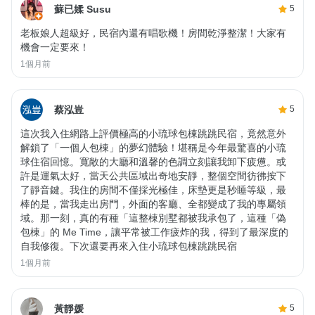
蘇已媃 Susu
5
老板娘人超級好，民宿內還有唱歌機！房間乾淨整潔！大家有
機會一定要來！
1個月前
蔡泓豈
5
這次我入住網路上評價極高的小琉球包棟跳跳民宿，竟然意外
解鎖了「一個人包棟」的夢幻體驗！堪稱是今年最驚喜的小琉
球住宿回憶。寬敞的大廳和溫馨的色調立刻讓我卸下疲憊。或
許是運氣太好，當天公共區域出奇地安靜，整個空間彷彿按下
了靜音鍵。我住的房間不僅採光極佳，床墊更是秒睡等級，最
棒的是，當我走出房門，外面的客廳、全都變成了我的專屬領
域。那一刻，真的有種「這整棟別墅都被我承包了，這種「偽
包棟」的 Me Time，讓平常被工作疲炸的我，得到了最深度的
自我修復。下次還要再來入住小琉球包棟跳跳民宿
1個月前
黃靜媛
5