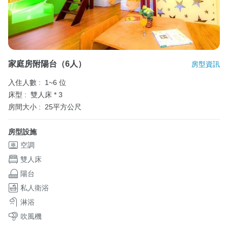
家庭房附陽台（6人）
房型資訊
入住人數 :
1~6 位
床型 :
雙人床 * 3
房間大小 :
25平方公尺
房型設施
空調
雙人床
陽台
私人衛浴
淋浴
吹風機