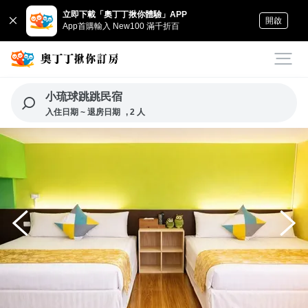
立即下載「奧丁丁揪你體驗」APP
開啟
App首購輸入 New100 滿千折百
小琉球跳跳民宿
入住日期 ~ 退房日期
, 2 人