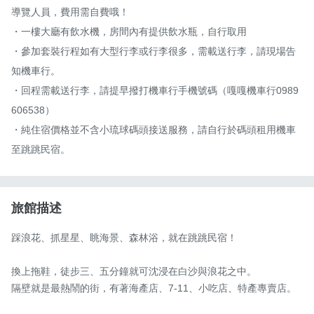
導覽人員，費用需自費哦！

・一樓大廳有飲水機，房間內有提供飲水瓶，自行取用

・參加套裝行程如有大型行李或行李很多，需載送行李，請現場告
知機車行。

・回程需載送行李，請提早撥打機車行手機號碼（嘎嘎機車行0989
606538）

・純住宿價格並不含小琉球碼頭接送服務，請自行於碼頭租用機車
至跳跳民宿。
旅館描述
踩浪花、抓星星、眺海景、森林浴，就在跳跳民宿！

換上拖鞋，徒步三、五分鐘就可沈浸在白沙與浪花之中。

隔壁就是最熱鬧的街，有著海產店、7-11、小吃店、特產專賣店。
