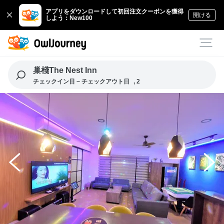
アプリをダウンロードして初回注文クーポンを獲得
開ける
しよう：New100
巢棧The Nest Inn
チェックイン日 ~ チェックアウト日
, 2