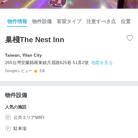
物件情報
物件設備
客室タイプ
注意すべき点
位置
巢棧The Nest Inn
Taiwan
,
Yilan City
265台灣宜蘭縣羅東鎮月眉路625巷 51弄2號
地図を見る
Googleレビュー
3.8
物件設備
人気の施設
公共エリアWIFI
駐車場