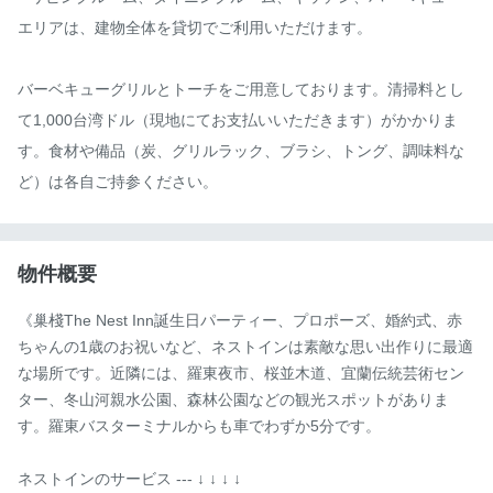
エリアは、建物全体を貸切でご利用いただけます。

バーベキューグリルとトーチをご用意しております。清掃料とし
て1,000台湾ドル（現地にてお支払いいただきます）がかかりま
す。食材や備品（炭、グリルラック、ブラシ、トング、調味料な
ど）は各自ご持参ください。
物件概要
《巢棧The Nest Inn誕生日パーティー、プロポーズ、婚約式、赤
ちゃんの1歳のお祝いなど、ネストインは素敵な思い出作りに最適
な場所です。近隣には、羅東夜市、桜並木道、宜蘭伝統芸術セン
ター、冬山河親水公園、森林公園などの観光スポットがありま
す。羅東バスターミナルからも車でわずか5分です。

ネストインのサービス --- ↓ ↓ ↓ ↓
