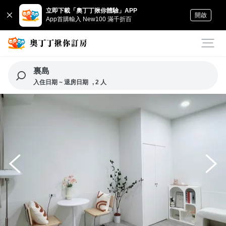
立即下載「奧丁丁揪你體驗」APP
開啟
App首購輸入 New100 滿千折百
裏島
入住日期 ~ 退房日期
, 2 人