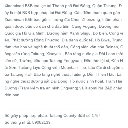
Xiaominari B&B tọa lạc tại Thành phố Đài Đông, Quận Taitung. Đ
ây là một B&B hợp pháp tại Đài Đông. Các điểm tham quan gần 
Xiaominari B&B bao gồm Tượng đài Chen Zhenzong, thẩm phán 
quận được bầu cử dân chủ đầu tiên, Cảng Fugang, Đường mòn 
Quốc gia Hồ Gia Minh, Đường hầm Xanh Shigu, Bờ biển. Công vi
ên, Phật đường Rồng Phượng, Địa danh quốc tế, Hồ Biwa, Trung 
tâm văn hóa và nghệ thuật thổ dân, Công viên văn hóa Beinan, C
ông viên rừng Taitung, Xiaoyeliu, Bảo tàng quốc gia Đài Loan thời 
tiền sử, Trường tiểu học Taitung Fengyuan, Đền thờ liệt sĩ, Đền H
ải Sơn, Taitung Liyu Công viên Mountain The, Lâu đài di chuyển c
ủa Taitung Hall, Bảo tàng nghệ thuật Taitung, Đền Thiên Hậu, Là
ng nghệ thuật đường sắt Đài Đông, Hồ nước sinh hoạt, Trạm Hải 
Dương (Trạm kiểm tra an ninh Jingyang) và Xiaomi Na B&B chào 
đón bạn.

-------------------------------------------------- -----------------

Số giấy phép hợp pháp: Taitung County B&B số 1754

Số thống nhất: 89082139
