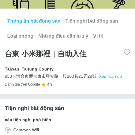
Thông tin bất động sản
Tiện nghi bất động sản
Loại phòng
Những điều cần lưu ý
Vị trí
台東 小米那裡｜自助入住
Taiwan
,
Taitung County
950台灣台東縣台東市興安路一段200巷21弄29號
Xem bản đồ
Đánh giá trên Google
4.9
Tiện nghi bất động sản
các tiện nghi phổ biến
Common Wifi