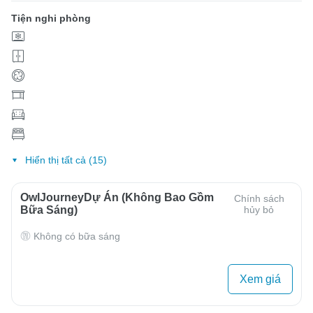
Tiện nghi phòng
Hiển thị tất cả (15)
OwlJourneyDự Án (Không Bao Gồm
Chính sách
Bữa Sáng)
hủy bỏ
Không có bữa sáng
Xem giá