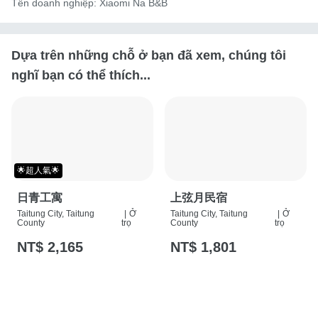
Tên doanh nghiệp: Xiaomi Na B&B
Dựa trên những chỗ ở bạn đã xem, chúng tôi
nghĩ bạn có thể thích...
🌟超人氣🌟
日青工寓
上弦月民宿
Taitung City, Taitung
|
Ở
Taitung City, Taitung
|
Ở
County
trọ
County
trọ
NT$ 2,165
NT$ 1,801