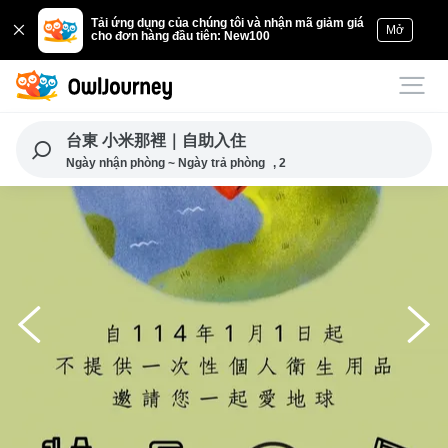
Tải ứng dụng của chúng tôi và nhận mã giảm giá
Mở
cho đơn hàng đầu tiên: New100
台東 小米那裡｜自助入住
Ngày nhận phòng ~ Ngày trả phòng
, 2