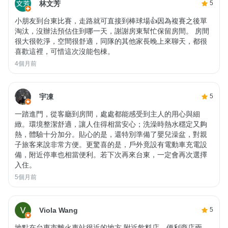
林文芳
5
小朋友到台東比賽，走路就可直接到棒球場👍因為複賽之後單
淘汰，沒辦法預估住到哪一天，謝謝房東幫忙保留房間。 房間
很大很乾淨，空間很舒適，同隊的其他家長晚上來聊天，都很
喜歡這裡，可惜這次沒能包棟。
4個月前
宇凍
5
一踏進門，從客廳到房間，處處都能感受到主人的用心與細
緻。環境整潔舒適，讓人住得相當安心；洗澡時熱水穩定又夠
熱，體驗十分加分。貼心的是，還特別準備了嬰兒澡盆，對親
子旅客來說非常方便。更驚喜的是，戶外竟設有電動車充電設
備，附近停車也相當便利。若下次再來台東，一定會再次選擇
入住。
5個月前
Viola Wang
5
地點在台東市離火車站很近的地方 附近飲料店，便利商店兩