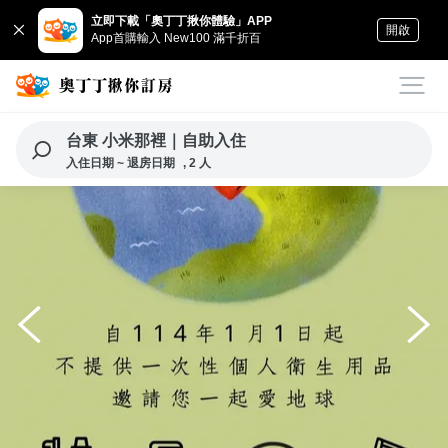
立即下載「奧丁丁揪你體驗」APP
開啟
App首購輸入 New100 滿千折百
台東 小米那裡｜自助入住
入住日期 ~ 退房日期
, 2 人