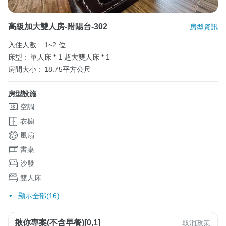
高級加大雙人房-附陽台-302
房型資訊
入住人數 :
1~2 位
床型 :
單人床 * 1
超大雙人床 * 1
房間大小 :
18.75平方公尺
房型設施
空調
衣櫥
風扇
書桌
沙發
雙人床
顯示全部(16)
揪你專案(不含早餐)[0,1]
取消政策