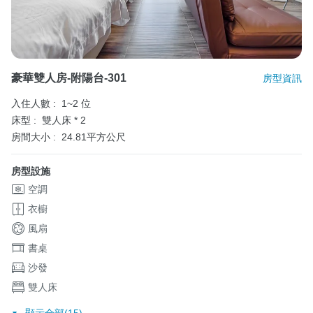
豪華雙人房-附陽台-301
房型資訊
入住人數 :
1~2 位
床型 :
雙人床 * 2
房間大小 :
24.81平方公尺
房型設施
空調
衣櫥
風扇
書桌
沙發
雙人床