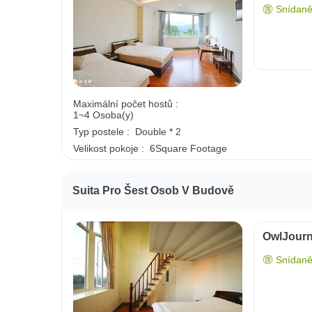
Snídaně
Maximální počet hostů :
1~4 Osoba(y)
Typ postele :
Double * 2
Velikost pokoje :
6Square Footage
Suita Pro Šest Osob V Budově
OwlJourn
Snídaně