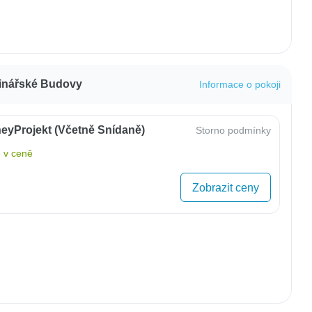
jinářské Budovy
Informace o pokoji
eyProjekt (včetně Snídaně)
Storno podmínky
 v ceně
Zobrazit ceny