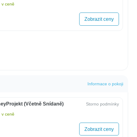
 v ceně
Zobrazit ceny
Informace o pokoji
eyProjekt (včetně Snídaně)
Storno podmínky
 v ceně
Zobrazit ceny