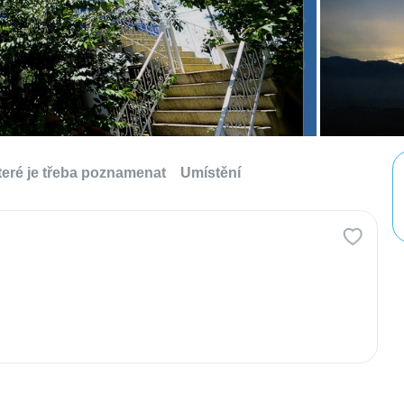
které je třeba poznamenat
Umístění