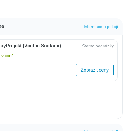
se
Informace o pokoji
eyProjekt (včetně Snídaně)
Storno podmínky
 v ceně
Zobrazit ceny