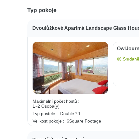
Typ pokoje
Dvoulůžkové Apartmá Landscape Glass Hou
OwlJourn
Snídaně
Maximální počet hostů :
1~2 Osoba(y)
Typ postele :
Double * 1
Velikost pokoje :
6Square Footage