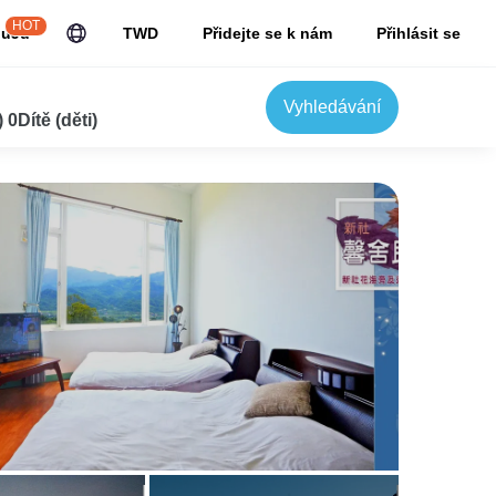
HOT
JuJu
TWD
Přidejte se k nám
Přihlásit se
Vyhledávání
0Dítě (děti)