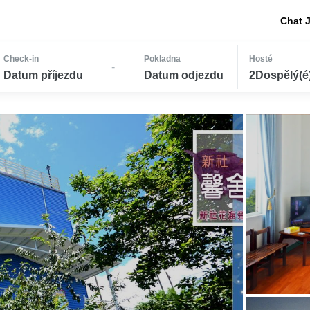
Chat 
Check-in
Pokladna
Hosté
-
Datum příjezdu
Datum odjezdu
2Dospělý(é) 