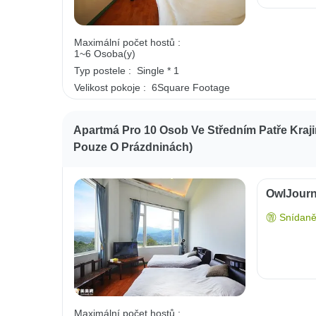
Maximální počet hostů :
1~6 Osoba(y)
Typ postele :
Single * 1
Velikost pokoje :
6Square Footage
Apartmá Pro 10 Osob Ve Středním Patře Kraj
Pouze O Prázdninách)
OwlJourn
Snídaně
Maximální počet hostů :