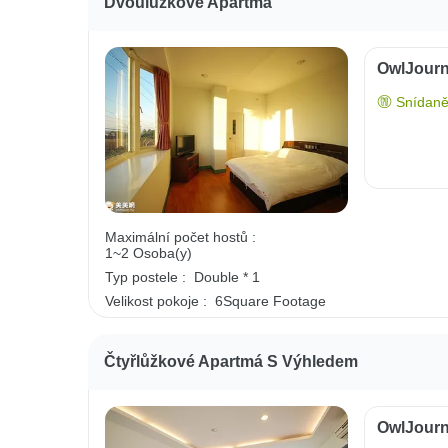
Dvoulůžkové Apartmá
OwlJourn
Snídaně
Maximální počet hostů :
1~2 Osoba(y)
Typ postele :
Double * 1
Velikost pokoje :
6Square Footage
Čtyřlůžkové Apartmá S Výhledem
OwlJourn