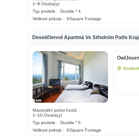
1~8 Osoba(y)
Typ postele :
Double * 4
Velikost pokoje :
6Square Footage
Desetičlenné Apartmá Ve Středním Patře Kra
OwlJourn
Snídaně
Maximální počet hostů :
1~10 Osoba(y)
Typ postele :
Double * 5
Velikost pokoje :
6Square Footage