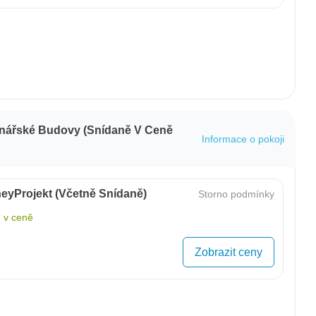
inářské Budovy (snídaně V Ceně
Informace o pokoji
eyProjekt (včetně Snídaně)
Storno podmínky
 v ceně
Zobrazit ceny