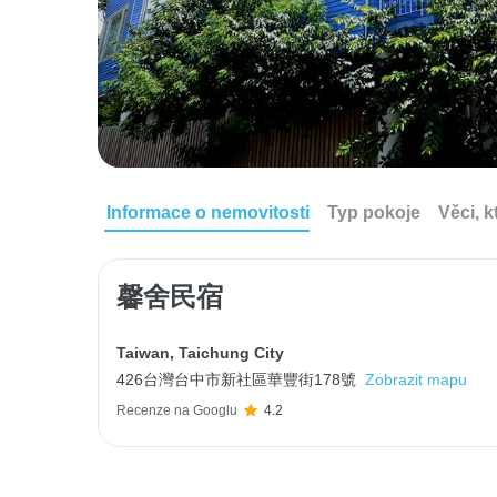
Informace o nemovitosti
Typ pokoje
Věci, 
馨舍民宿
Taiwan
,
Taichung City
426台灣台中市新社區華豐街178號
Zobrazit mapu
Recenze na Googlu
4.2