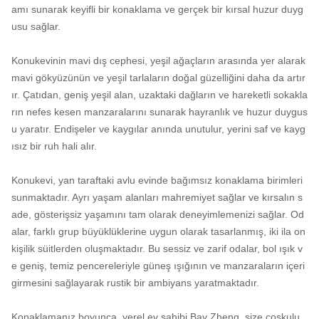
amı sunarak keyifli bir konaklama ve gerçek bir kırsal huzur duyg
usu sağlar.

Konukevinin mavi dış cephesi, yeşil ağaçların arasında yer alarak 
mavi gökyüzünün ve yeşil tarlaların doğal güzelliğini daha da artır
ır. Çatıdan, geniş yeşil alan, uzaktaki dağların ve hareketli sokakla
rın nefes kesen manzaralarını sunarak hayranlık ve huzur duygus
u yaratır. Endişeler ve kaygılar anında unutulur, yerini saf ve kayg
ısız bir ruh hali alır.

Konukevi, yan taraftaki avlu evinde bağımsız konaklama birimleri 
sunmaktadır. Ayrı yaşam alanları mahremiyet sağlar ve kırsalın s
ade, gösterişsiz yaşamını tam olarak deneyimlemenizi sağlar. Od
alar, farklı grup büyüklüklerine uygun olarak tasarlanmış, iki ila on 
kişilik süitlerden oluşmaktadır. Bu sessiz ve zarif odalar, bol ışık v
e geniş, temiz pencereleriyle güneş ışığının ve manzaraların içeri 
girmesini sağlayarak rustik bir ambiyans yaratmaktadır.

Konaklamanız boyunca, yerel ev sahibi Bay Zheng, size coşkulu 