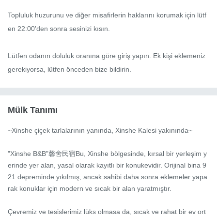
Topluluk huzurunu ve diğer misafirlerin haklarını korumak için lütf
en 22:00'den sonra sesinizi kısın.

Lütfen odanın doluluk oranına göre giriş yapın. Ek kişi eklemeniz 
gerekiyorsa, lütfen önceden bize bildirin.
Mülk Tanımı
~Xinshe çiçek tarlalarının yanında, Xinshe Kalesi yakınında~

"Xinshe B&B"馨舍民宿Bu, Xinshe bölgesinde, kırsal bir yerleşim y
erinde yer alan, yasal olarak kayıtlı bir konukevidir. Orijinal bina 9
21 depreminde yıkılmış, ancak sahibi daha sonra eklemeler yapa
rak konuklar için modern ve sıcak bir alan yaratmıştır.

Çevremiz ve tesislerimiz lüks olmasa da, sıcak ve rahat bir ev ort