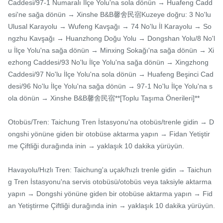
Caddesi/97-1 Numaralı İlçe Yolu'na sola dönün → Huafeng Cadd
esi'ne sağa dönün → Xinshe B&B馨舍民宿Kuzeye doğru: 3 No'lu 
Ulusal Karayolu → Wufeng Kavşağı → 74 No'lu İl Karayolu → So
ngzhu Kavşağı → Huanzhong Doğu Yolu → Dongshan Yolu/8 No'l
u İlçe Yolu'na sağa dönün → Minxing Sokağı'na sağa dönün → Xi
ezhong Caddesi/93 No'lu İlçe Yolu'na sağa dönün → Xingzhong 
Caddesi/97 No'lu İlçe Yolu'na sola dönün → Huafeng Beşinci Cad
desi/96 No'lu İlçe Yolu'na sağa dönün → 97-1 No'lu İlçe Yolu'na s
ola dönün → Xinshe B&B馨舍民宿**[Toplu Taşıma Önerileri]**

Otobüs/Tren: Taichung Tren İstasyonu'na otobüs/trenle gidin → D
ongshi yönüne giden bir otobüse aktarma yapın → Fidan Yetiştir
me Çiftliği durağında inin → yaklaşık 10 dakika yürüyün.

Havayolu/Hızlı Tren: Taichung'a uçak/hızlı trenle gidin → Taichun
g Tren İstasyonu'na servis otobüsü/otobüs veya taksiyle aktarma 
yapın → Dongshi yönüne giden bir otobüse aktarma yapın → Fid
an Yetiştirme Çiftliği durağında inin → yaklaşık 10 dakika yürüyün.
