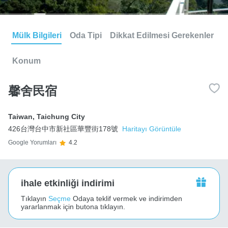
Mülk Bilgileri
Oda Tipi
Dikkat Edilmesi Gerekenler
Konum
馨舍民宿
Taiwan
,
Taichung City
426台灣台中市新社區華豐街178號
Haritayı Görüntüle
Google Yorumları
4.2
ihale etkinliği indirimi
Tıklayın
Seçme
Odaya teklif vermek ve indirimden
yararlanmak için butona tıklayın.