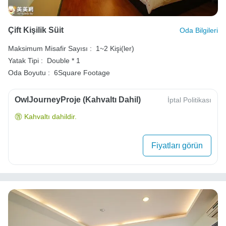
Çift Kişilik Süit
Oda Bilgileri
Maksimum Misafir Sayısı :
1~2 Kişi(ler)
Yatak Tipi :
Double * 1
Oda Boyutu :
6Square Footage
OwlJourneyProje (Kahvaltı Dahil)
İptal Politikası
Kahvaltı dahildir.
Fiyatları görün