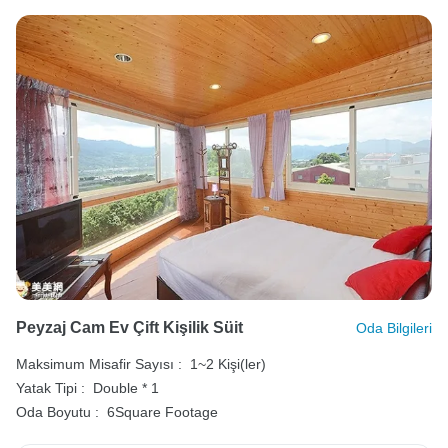
Peyzaj Cam Ev Çift Kişilik Süit
Oda Bilgileri
Maksimum Misafir Sayısı :
1~2 Kişi(ler)
Yatak Tipi :
Double * 1
Oda Boyutu :
6Square Footage