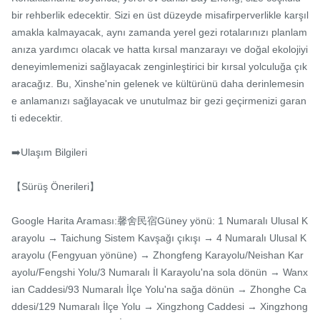
bir rehberlik edecektir. Sizi en üst düzeyde misafirperverlikle karşıl
amakla kalmayacak, aynı zamanda yerel gezi rotalarınızı planlam
anıza yardımcı olacak ve hatta kırsal manzarayı ve doğal ekolojiyi 
deneyimlemenizi sağlayacak zenginleştirici bir kırsal yolculuğa çık
aracağız. Bu, Xinshe'nin gelenek ve kültürünü daha derinlemesin
e anlamanızı sağlayacak ve unutulmaz bir gezi geçirmenizi garan
ti edecektir.

➡️Ulaşım Bilgileri

【Sürüş Önerileri】

Google Harita Araması:馨舍民宿Güney yönü: 1 Numaralı Ulusal K
arayolu → Taichung Sistem Kavşağı çıkışı → 4 Numaralı Ulusal K
arayolu (Fengyuan yönüne) → Zhongfeng Karayolu/Neishan Kar
ayolu/Fengshi Yolu/3 Numaralı İl Karayolu'na sola dönün → Wanx
ian Caddesi/93 Numaralı İlçe Yolu'na sağa dönün → Zhonghe Ca
ddesi/129 Numaralı İlçe Yolu → Xingzhong Caddesi → Xingzhong 