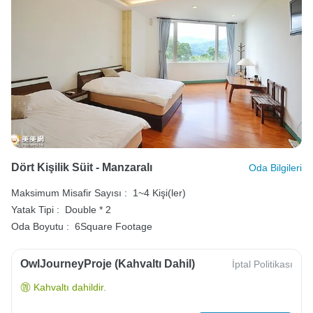
Dört Kişilik Süit - Manzaralı
Oda Bilgileri
Maksimum Misafir Sayısı :
1~4 Kişi(ler)
Yatak Tipi :
Double * 2
Oda Boyutu :
6Square Footage
OwlJourneyProje (Kahvaltı Dahil)
İptal Politikası
Kahvaltı dahildir.