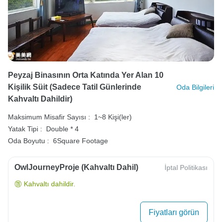
Peyzaj Binasının Orta Katında Yer Alan 10
Kişilik Süit (sadece Tatil Günlerinde
Oda Bilgileri
Kahvaltı Dahildir)
Maksimum Misafir Sayısı :
1~8 Kişi(ler)
Yatak Tipi :
Double * 4
Oda Boyutu :
6Square Footage
OwlJourneyProje (Kahvaltı Dahil)
İptal Politikası
Kahvaltı dahildir.
Fiyatları görün