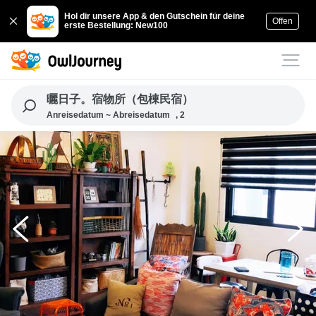
Hol dir unsere App & den Gutschein für deine
Offen
erste Bestellung: New100
曬日子。宿物所（包棟民宿）
Anreisedatum ~ Abreisedatum
, 2