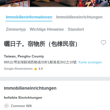
Immobilieninformationen
Immobilieneinrichtungen
Zimmertyp
Wichtige Hinweise
Standort
曬日子。宿物所（包棟民宿）
Taiwan
,
Penghu County
885台灣澎湖縣湖西鄉成功村1鄰港底302之10號
Karte anzeigen
Google-Rezensionen
4.9
Immobilieneinrichtungen
beliebte Einrichtungen
Common Wifi