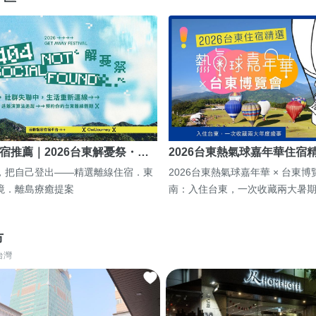
宿推薦｜2026台東解憂祭・…
2026台東熱氣球嘉年華住宿
，把自己登出——精選離線住宿．東
2026台東熱氣球嘉年華 × 台東
境．離島療癒提案
南：入住台東，一次收藏兩大暑
市
台灣