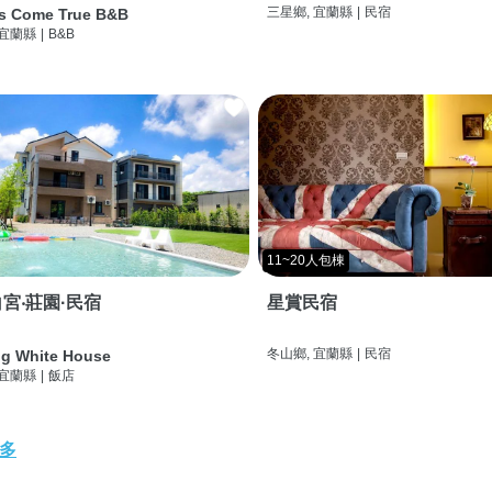
三星鄉, 宜蘭縣
|
民宿
s Come True B&B
 宜蘭縣
|
B&B
11~20人包棟
宮‧莊園·民宿
星賞民宿
冬山鄉, 宜蘭縣
|
民宿
g White House
 宜蘭縣
|
飯店
多