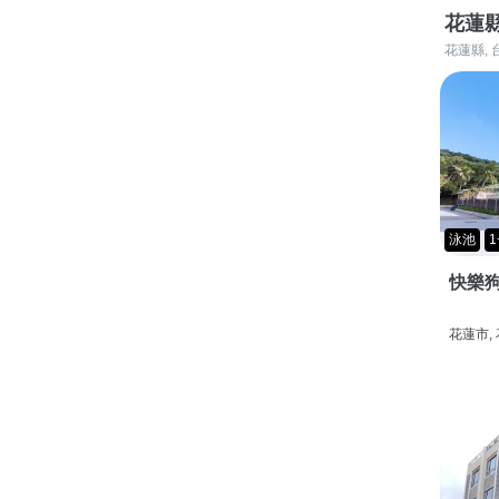
花蓮
花蓮縣, 
泳池
1
快樂狗
花蓮市,