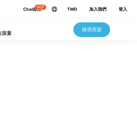
HOT
Chat揪揪
TWD
加入我們
登入
搜尋房源
 位孩童