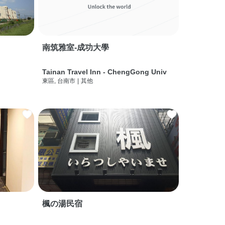
南筑雅室-成功大學
Tainan Travel Inn - ChengGong Univ
東區, 台南市
|
其他
楓の湯民宿