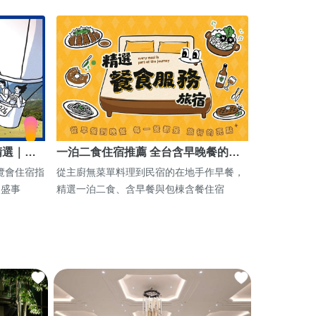
精選｜…
一泊二食住宿推薦 全台含早晚餐的…
博覽會住宿指
從主廚無菜單料理到民宿的在地手作早餐，
期盛事
精選一泊二食、含早餐與包棟含餐住宿