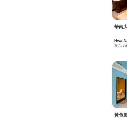
華南
Hwa N
東區, 
黃色