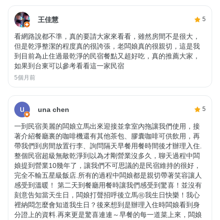
王佳慧
5
看網路說都不準，真的要請大家來看看，雖然房間不是很大，
但是乾淨整潔的程度真的很誇張，老闆娘真的很親切，這是我
到目前為止住過最乾淨的民宿餐點又超好吃，真的推薦大家，
如果到台東可以參考看看這一家民宿
5個月前
una chen
5
一到民宿美麗的闆娘立馬出來迎接並拿室內拖讓我們使用，接
著介紹餐廳裏的咖啡機還有其他茶包、膠囊咖啡可供飲用，再
帶我們到房間放置行李、詢問隔天早餐用餐時間後才辦理入住.
整個民宿超級無敵乾淨到以為才剛營業沒多久，聊天過程中闆
娘提到營業10幾年了，讓我們不可思議的是民宿維持的很好，
完全不輸五星級飯店.所有的過程中闆娘都是親切帶著笑容讓人
感受到溫暖！ 第二天到餐廳用餐時讓我們感受到驚喜！並沒有
刻意告知當天生日，闆娘打聲招呼後立馬㊗️我生日快樂！我心
裡納悶怎麼會知道我生日？後來想到是辦理入住時闆娘看到身
分證上的資料.再來更是驚喜連連～早餐的每一道菜上來，闆娘