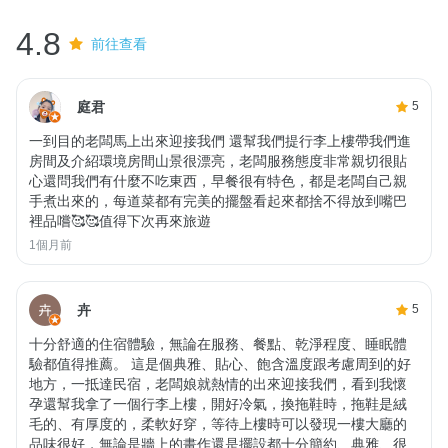
4.8
前往查看
庭君
5
一到目的老闆馬上出來迎接我們 還幫我們提行李上樓帶我們進
房間及介紹環境房間山景很漂亮，老闆服務態度非常親切很貼
心還問我們有什麼不吃東西，早餐很有特色，都是老闆自己親
手煮出來的，每道菜都有完美的擺盤看起來都捨不得放到嘴巴
裡品嚐🥰🥰值得下次再來旅遊
1個月前
卉
5
十分舒適的住宿體驗，無論在服務、餐點、乾淨程度、睡眠體
驗都值得推薦。 這是個典雅、貼心、飽含溫度跟考慮周到的好
地方，一抵達民宿，老闆娘就熱情的出來迎接我們，看到我懷
孕還幫我拿了一個行李上樓，開好冷氣，換拖鞋時，拖鞋是絨
毛的、有厚度的，柔軟好穿，等待上樓時可以發現一樓大廳的
品味很好，無論是牆上的畫作還是擺設都十分簡約、典雅、很