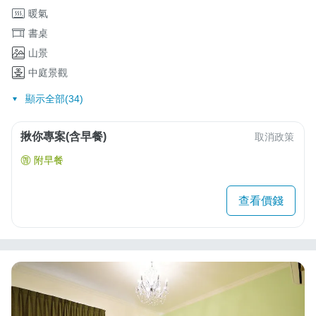
暖氣
書桌
山景
中庭景觀
顯示全部(34)
揪你專案(含早餐)
取消政策
附早餐
查看價錢