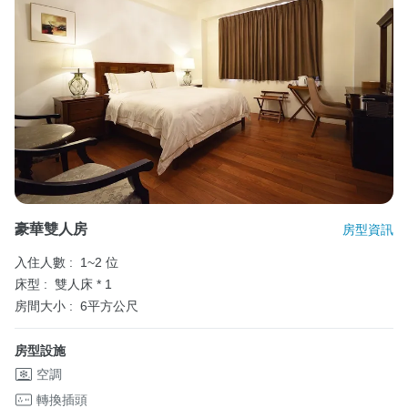
豪華雙人房
房型資訊
入住人數 :
1~2 位
床型 :
雙人床 * 1
房間大小 :
6平方公尺
房型設施
空調
轉換插頭