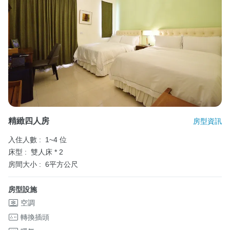
精緻四人房
房型資訊
入住人數 :
1~4 位
床型 :
雙人床 * 2
房間大小 :
6平方公尺
房型設施
空調
轉換插頭