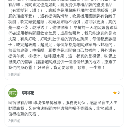
有品味，房間肯定也是如此，廁所提供專櫃品牌的盥洗用品
（有潤髮乳，讚！），廁紙也是用超級舒服的溫潤厚紙張（屁
屁的頂級享受），還有提供防滑墊，吹風機用國際牌有負離子
功能，吹完頭髮超順，枕頭如果睡不習慣，還可以更換，真的
是一塵不染，乾淨透了，覺得很棒！ 早餐前一天老闆娘會跟我
們確認用餐時間跟飲食禁忌，成品如照片，我只能說真的是功
夫菜，有夠好吃，好吃到肚子裡的寶寶在跳舞，每個都想舔盤
子，吃完超級飽，超滿足，每個菜都是老闆娘家自己栽種的，
無毒無農藥，檸檬醋、豆漿也是老闆娘自己熬煮的，另外還有
提供羊奶、柳橙汁、咖啡跟水果，這一餐真的是視覺、味覺上
很美好的體驗，謝謝老闆娘提供一個這個舒服的地方，療癒了
我們的身心靈！ 好民宿，肯定要頭推、頸推、一生推！
2個月前
李阿花
5
民宿很有品味.環境優早餐極推，服務更到位，感謝民宿主人主
動聯絡我，又在快速時間內把遺留的帽子寄回來，非常感謝，
值得推薦的民宿，
2個月前