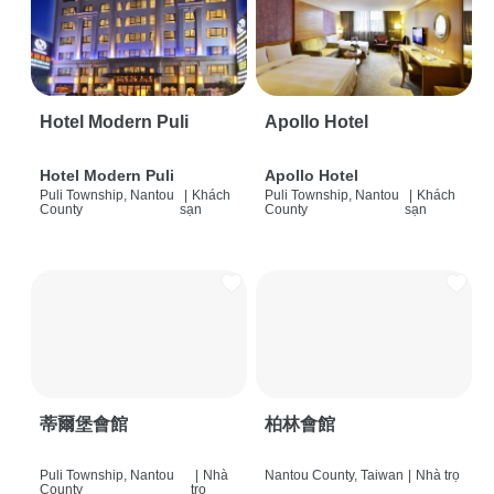
Hotel Modern Puli
Apollo Hotel
Hotel Modern Puli
Apollo Hotel
Puli Township, Nantou
|
Khách
Puli Township, Nantou
|
Khách
County
sạn
County
sạn
蒂爾堡會館
柏林會館
Puli Township, Nantou
|
Nhà
Nantou County, Taiwan
|
Nhà trọ
County
trọ