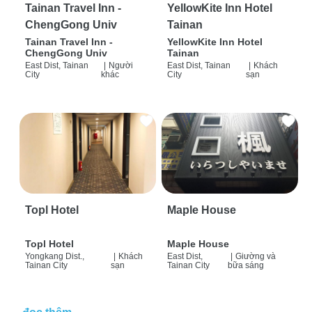
Tainan Travel Inn -
YellowKite Inn Hotel
ChengGong Univ
Tainan
Tainan Travel Inn -
YellowKite Inn Hotel
ChengGong Univ
Tainan
East Dist, Tainan
|
Người
East Dist, Tainan
|
Khách
City
khác
City
sạn
Topl Hotel
Maple House
Topl Hotel
Maple House
Yongkang Dist.,
|
Khách
East Dist,
|
Giường và
Tainan City
sạn
Tainan City
bữa sáng