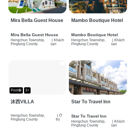
Mira Bella Guest House
Mambo Boutique Hotel
Mira Bella Guest House
Mambo Boutique Hotel
Hengchun Township,
|
Khách
Hengchun Township,
|
Khách
Pingtung County
sạn
Pingtung County
sạn
Pool🛟
3+
沐西VILLA
Star To Travel Inn
Hengchun Township,
|
Ở
Star To Travel Inn
Pingtung County
trọ
Hengchun Township,
|
Khách
Pingtung County
sạn