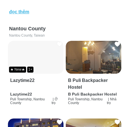
đọc thêm
Nantou County
Nantou County, Taiwan
🔥 New🔥
1+
Lazytime22
B Puli Backpacker
Hostel
Lazytime22
B Puli Backpacker Hostel
Puli Township, Nantou
|
Ở
Puli Township, Nantou
|
Nhà
County
trọ
County
trọ