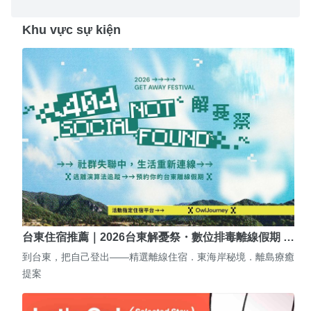
Khu vực sự kiện
台東住宿推薦｜2026台東解憂祭・數位排毒離線假期 …
到台東，把自己登出——精選離線住宿．東海岸秘境．離島療癒
提案