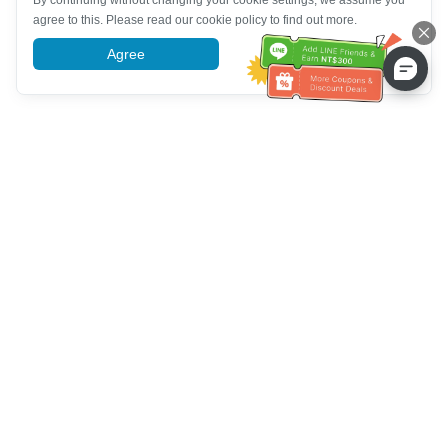
By continuing without changing your cookie settings, we assume you
agree to this. Please read our cookie policy to find out more.
Agree
More information
Hỗ trợ dịch vụ khách hàng
Hãy gọi cho chúng tôi：
+886-2-6610-0183
(Thân thiện với
người cao tuổi)
Số fax：
+886-2-6610-0185
Giờ làm việc：
Các ngày trong tuần 10:00 ~ 18:30