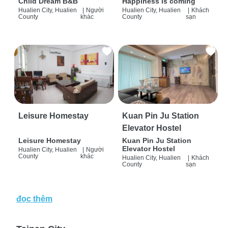
Child Dream B&B
Happiness is coming
Hualien City, Hualien
|
Người
Hualien City, Hualien
|
Khách
County
khác
County
sạn
Leisure Homestay
Kuan Pin Ju Station
Elevator Hostel
Leisure Homestay
Kuan Pin Ju Station
Elevator Hostel
Hualien City, Hualien
|
Người
County
khác
Hualien City, Hualien
|
Khách
County
sạn
đọc thêm