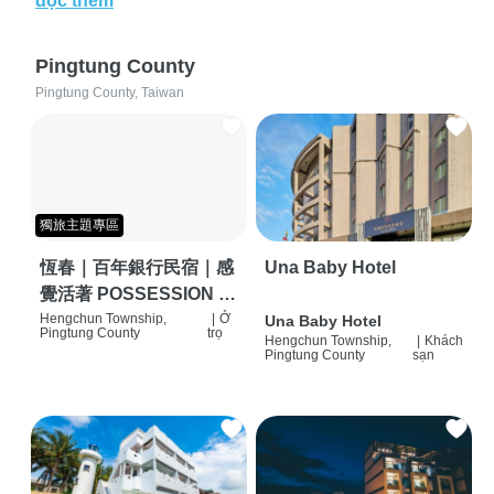
đọc thêm
Pingtung County
Pingtung County, Taiwan
獨旅主題專區
恆春｜百年銀行民宿｜感
Una Baby Hotel
覺活著 POSSESSION |
背包客棧 | 恆春必住特色
Hengchun Township,
|
Ở
Una Baby Hotel
Pingtung County
trọ
Hengchun Township,
|
Khách
旅店 | HOSTEL |
Pingtung County
sạn