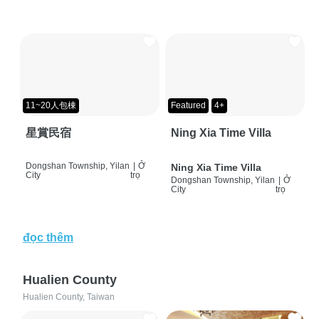
11~20人包棟
Featured
4+
星賞民宿
Ning Xia Time Villa
Dongshan Township, Yilan
|
Ở
Ning Xia Time Villa
City
trọ
Dongshan Township, Yilan
|
Ở
City
trọ
đọc thêm
Hualien County
Hualien County, Taiwan