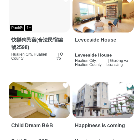
Pool🛟
1+
快樂狗民宿(合法民宿編
Leveeside House
號2598)
Hualien City, Hualien
|
Ở
Leveeside House
County
trọ
Hualien City,
|
Giường và
Hualien County
bữa sáng
Child Dream B&B
Happiness is coming