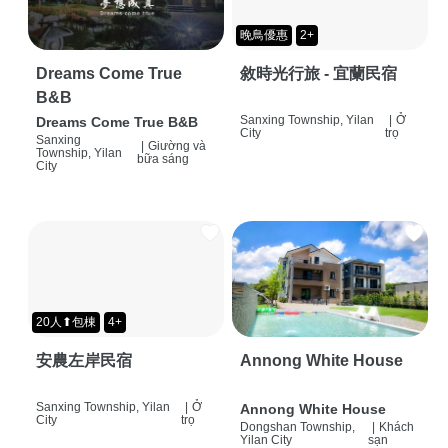
晚鳥優惠
2+
Dreams Come True
敘時光行旅 - 宜蘭民宿
B&B
Sanxing Township, Yilan
|
Ở
Dreams Come True B&B
City
trọ
Sanxing
|
Giường và
Township, Yilan
bữa sáng
City
20人⬆包棟
4+
安農左岸民宿
Annong White House
Sanxing Township, Yilan
|
Ở
Annong White House
City
trọ
Dongshan Township,
|
Khách
Yilan City
sạn