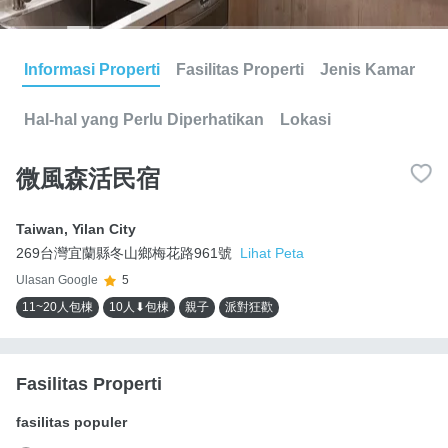
Informasi Properti
Fasilitas Properti
Jenis Kamar
Hal-hal yang Perlu Diperhatikan
Lokasi
微風森活民宿
Taiwan
,
Yilan City
269台灣宜蘭縣冬山鄉梅花路961號
Lihat Peta
Ulasan Google
5
11~20人包棟
10人⬇包棟
親子
派對狂歡
Fasilitas Properti
fasilitas populer