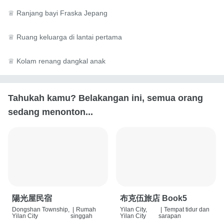
♕ Ranjang bayi Fraska Jepang

♕ Ruang keluarga di lantai pertama

♕ Kolam renang dangkal anak
Tahukah kamu? Belakangan ini, semua orang
sedang menonton...
陽光屋民宿
布克伍旅店 Book5
Dongshan Township,
|
Rumah
Yilan City,
|
Tempat tidur dan
Yilan City
singgah
Yilan City
sarapan