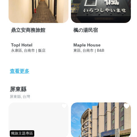
鼎立安商務旅館
楓の湯民宿
Topl Hotel
Maple House
永康區, 台南市
|
飯店
東區, 台南市
|
B&B
查看更多
屏東縣
屏東縣, 台灣
獨旅主題專區