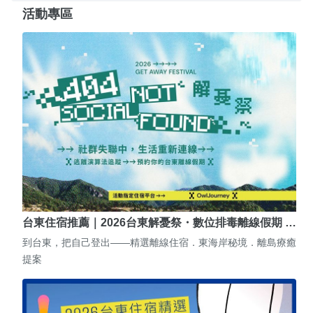
活動專區
台東住宿推薦｜2026台東解憂祭・數位排毒離線假期 …
到台東，把自己登出——精選離線住宿．東海岸秘境．離島療癒
提案