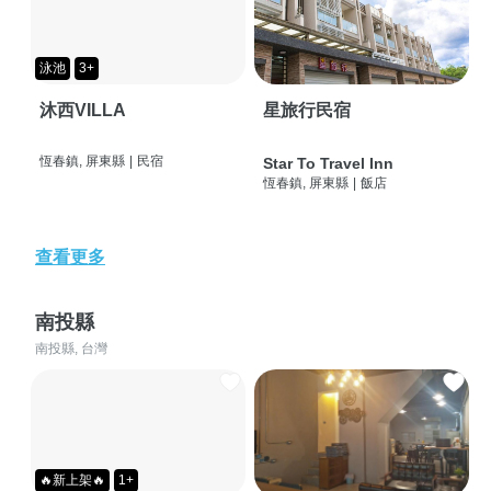
泳池
3+
沐西VILLA
星旅行民宿
恆春鎮, 屏東縣
|
民宿
Star To Travel Inn
恆春鎮, 屏東縣
|
飯店
查看更多
南投縣
南投縣, 台灣
🔥新上架🔥
1+