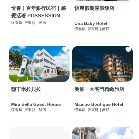
恆春｜百年銀行民宿｜感
恆農假期渡假飯店
覺活著 POSSESSION |
背包客棧 | 恆春必住特色
恆春鎮, 屏東縣
|
民宿
Una Baby Hotel
恆春鎮, 屏東縣
|
飯店
旅店 | HOSTEL |
墾丁米拉貝拉
曼波・大宅門精緻旅店
Mira Bella Guest House
Mambo Boutique Hotel
恆春鎮, 屏東縣
|
飯店
恆春鎮, 屏東縣
|
飯店